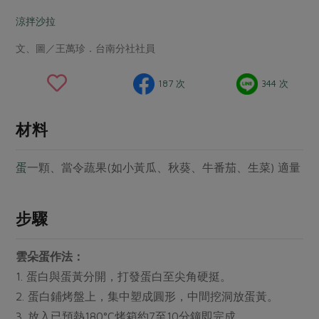
畜產肉類
水產
廚房瑜伽
合作25-經典快閃最後一週
涼拌沙拉
水畜加工品
料理方式
產品檢驗
合作25-精選產品第四彈
關注議題
文、圖／王萬珍．台南分社社員
烘焙．點心
自主把關
合作25-精選產品第三彈
調理食材・點心
減硝酸鹽
惜食
醬料
187 次
344 次
檢驗報告
更多當季產品
調味醬料/南北貨
烘焙
非基改運動
支持本土農糧
湯品．鍋物
硝酸鹽檢驗
休閒零嘴
沖泡飲品
廢核運動
能源議題
材料
漬物
議題活動
保健食品
減添加物
減塑減廢
涼拌沙拉
蛋
一顆、當令蔬果(如小黃瓜、秋葵、牛番茄、生菜) 適量
社員權益
主婦聯盟X樂齡網特約優惠案
公益金
食農教育
飲品
居家好物
合作社法規
30%rPET紅烏龍茶
更多議題
步驟
美妝保養
個人清潔
社務專區
2024農業發展計畫年度報告
主題食譜
生活者e週報
家庭清潔
織品
選舉專區
更多議題活動
雲朵蛋作法：
異國料理
日用品
圖書禮品
綠主張月刊
1. 蛋白與蛋黃分開，打發蛋白至尖角硬挺。
年菜食譜
防災用品
最新消息
2. 蛋白鋪烤盤上，集中塑成圓形，中間挖洞放蛋黃。
把最好的台灣味帶回家！
典藏閱覽室
養身食補
3. 放入已預熱180°C烤箱約7至10分鐘即完成。