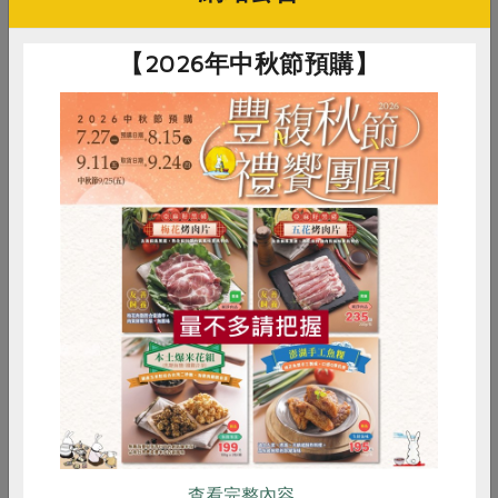
【2026年中秋節預購】
原文刊登於 2023年08月231期
用科技與愛養殖的新鮮水產
惜食
RPET
食譜
減硝酸鹽
# 食譜
# 創意料理
# 蛋
雞蛋
食安
共同購買
你可能有興趣的食譜
查看完整內容..