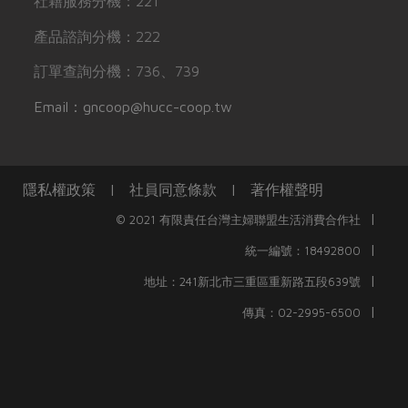
社籍服務分機：221
產品諮詢分機：222
訂單查詢分機：736、739
Email：gncoop@hucc-coop.tw
隱私權政策
|
社員同意條款
|
著作權聲明
|
© 2021 有限責任台灣主婦聯盟生活消費合作社
|
統一編號：18492800
|
地址：241新北市三重區重新路五段639號
|
傳真：02-2995-6500