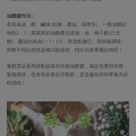
媒體報導
最新產品
節慶大餐
下載專區
油醋醬作法：
優惠專區
基底為油、醋、鹹味(如鹽、醬油、味噌等)，一般油醋比
高麗菜海鮮煎餅
例約2：1，萬萬家的油醋醬這樣做：油、梅子醋(已含
地區活動
素食專區
糖)、醬油比例為1：1：0.5，再加點鹽巴、黑胡椒調味。
社務會議
地區活動
調整不同比例也是種試驗過程，找出自家專屬比例吧！
樂齡友善
活動報下載
蓬鬆雲朵蛋再搭配蔬菜與自製油醋醬，滿足視覺與味覺，
製備過程，也有很多變化可觀察，是道趣味與科學兼具的
料理唷！