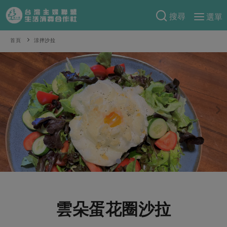
搜尋
選單
產品分類
首頁
涼拌沙拉
當季蔬果
食譜料理
一籃菜
當令水果
食材
特別企畫
芽苗類
蕈菇類
米食
預購活動
綠主張
辛香料類
麵食
把最好的台灣味帶回家！
觀點文章
關於合作社
肉食
奶蛋豆・五穀
防災用品預購圓滿結束
主婦食堂
一籃菜真心話
海鮮
蛋
乳製品
認識合作社
重要公告
2026年端午節預購圓滿結束
社內大小事
合作聯合國
常備菜
豆製品
米麵雜糧
關於我們
更多預購活動
產品故事
生活提案
蔬食
合作社組織
雲朵蛋花圈沙拉
肉品・水產
樂齡生活
親子食育
蛋料理
當季產品
員工與求才