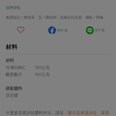
畜產肉類
水產
廚房瑜伽
傳到心坎裡，誠心又澎派
涼拌沙拉
水畜加工品
料理方式
產品檢驗
合作25-經典快閃最後一週
關注議題
食譜設計／林恆安 文／蘇怡和．北南分社社員 攝影／阿春
烘焙．點心
自主把關
合作25-精選產品第四彈
調理食材・點心
減硝酸鹽
惜食
醬料
830 次
917 次
檢驗報告
更多當季產品
調味醬料/南北貨
烘焙
非基改運動
支持本土農糧
湯品．鍋物
硝酸鹽檢驗
休閒零嘴
沖泡飲品
廢核運動
能源議題
材料
漬物
議題活動
保健食品
減添加物
減塑減廢
涼拌沙拉
材料
社員權益
主婦聯盟X樂齡網特約優惠案
公益金
食農教育
飲品
冷凍白蝦仁 150公克
居家好物
合作社法規
30%rPET紅烏龍茶
更多議題
酪梨數片 150公克
美妝保養
個人清潔
社務專區
2024農業發展計畫年度報告
主題食譜
生活者e週報
家庭清潔
織品
搭配醬料
選舉專區
更多議題活動
異國料理
莎莎醬
日用品
圖書禮品
綠主張月刊
年菜食譜
防災用品
最新消息
傳到心坎裡，誠心又澎派
※更多百搭沙拉醬料作法，請見〈
夏日瓜果溫沙拉 葉菜
典藏閱覽室
養身食補