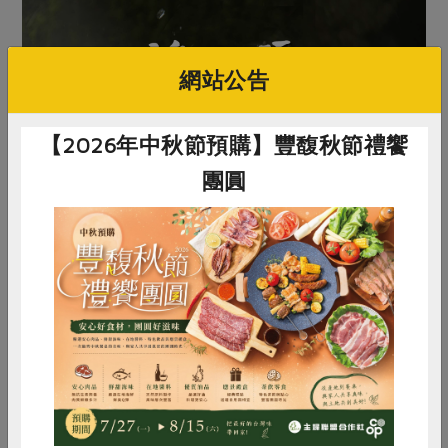
網站公告
【2026年中秋節預購】豐馥秋節禮饗
團圓
惜食
RPET
食譜
減硝酸鹽
雞蛋
食安
共同購買