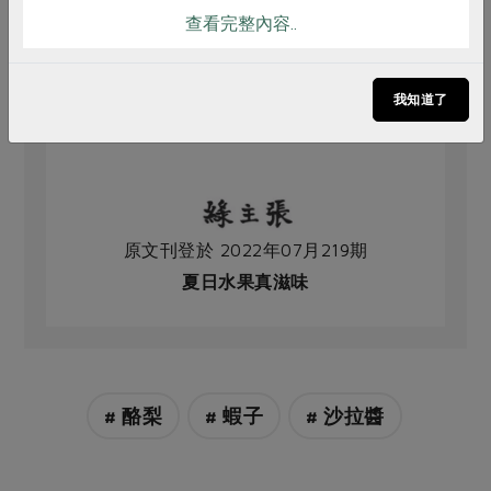
查看完整內容..
我知道了
原文刊登於 2022年07月219期
夏日水果真滋味
# 酪梨
# 蝦子
# 沙拉醬