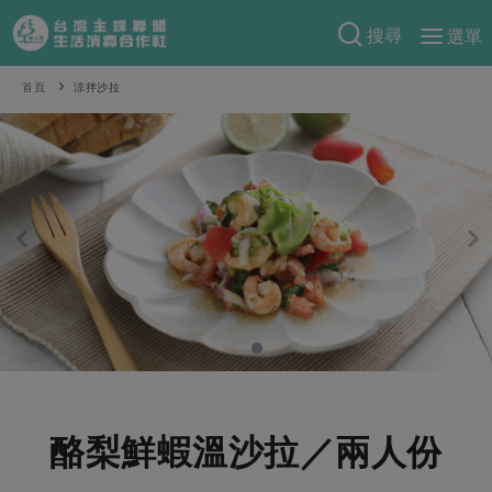
搜尋
選單
產品分類
首頁
涼拌沙拉
當季蔬果
食譜料理
一籃菜
當令水果
食材
特別企畫
芽苗類
蕈菇類
米食
預購活動
綠主張
辛香料類
麵食
把最好的台灣味帶回家！
觀點文章
關於合作社
肉食
奶蛋豆・五穀
防災用品預購圓滿結束
主婦食堂
一籃菜真心話
海鮮
蛋
乳製品
認識合作社
重要公告
2026年端午節預購圓滿結束
社內大小事
合作聯合國
常備菜
豆製品
米麵雜糧
關於我們
更多預購活動
產品故事
生活提案
蔬食
合作社組織
酪梨鮮蝦溫沙拉／兩人份
肉品・水產
樂齡生活
親子食育
蛋料理
當季產品
員工與求才