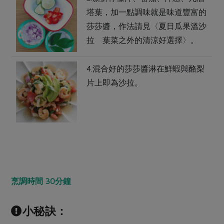
塔葉，加一點調味就是味道豐富的
莎莎醬，作法請見〈夏日瓜果溫沙
拉 葉菜之外的清涼好選擇〉。
4.混合好的莎莎醬淋在鮮蝦與酪梨
片上即為沙拉。
烹調時間 30分鐘
小秘訣：