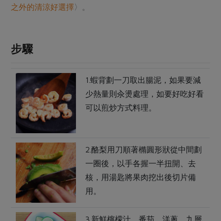
媒體報導
之外的清涼好選擇
〉。
最新產品
節慶大餐
下載專區
優惠專區
高麗菜海鮮煎餅
步驟
地區活動
素食專區
社務會議
地區活動
1.蝦背劃一刀取出腸泥，如果要減
樂齡友善
活動報下載
少熱量則汆燙處理，如要好吃好看
可以煎炒方式料理。
2.酪梨用刀順著橢圓形狀從中間劃
一圈後，以手各握一半扭開、去
核，用湯匙將果肉挖出後切片備
用。
3.新鮮檸檬汁、番茄、洋蔥、九層