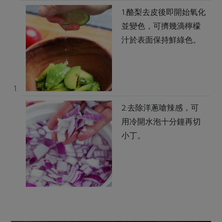
1.酪梨去皮後即開始氧化
並變色，可擠幾滴檸檬
汁於表面保持鮮綠色。
2.去除洋蔥嗆辣感，可
用冷開水泡十分鐘再切
小丁。