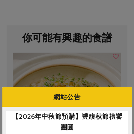
媒體報導
最新產品
節慶大餐
下載專區
優惠專區
高麗菜海鮮煎餅
地區活動
你可能有興趣的食譜
素食專區
社務會議
地區活動
樂齡友善
活動報下載
網站公告
【2026年中秋節預購】豐馥秋節禮饗
團圓