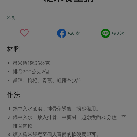
畜產肉類
水產
廚房瑜伽
合作25-經典快閃最後一週
水畜加工品
料理方式
米食
產品檢驗
合作25-精選產品第四彈
關注議題
烘焙．點心
自主把關
合作25-精選產品第三彈
調理食材・點心
減硝酸鹽
惜食
426 次
490 次
醬料
檢驗報告
更多當季產品
調味醬料/南北貨
烘焙
非基改運動
支持本土農糧
湯品．鍋物
材料
硝酸鹽檢驗
休閒零嘴
沖泡飲品
廢核運動
能源議題
漬物
議題活動
糙米飯1碗
65公克
保健食品
減添加物
減塑減廢
涼拌沙拉
排骨200公克
2個
社員權益
主婦聯盟X樂齡網特約優惠案
公益金
食農教育
飲品
當歸、枸杞、青茋、紅棗各
少許
居家好物
合作社法規
30%rPET紅烏龍茶
更多議題
作法
美妝保養
個人清潔
社務專區
2024農業發展計畫年度報告
主題食譜
生活者e週報
家庭清潔
織品
選舉專區
更多議題活動
鍋中入水煮滾，排骨汆燙後，撈起備用。
異國料理
日用品
圖書禮品
鍋中入水，放入排骨、中藥材一起燉煮約20分鐘，至
綠主張月刊
年菜食譜
排骨肉軟。
防災用品
最新消息
把最好的台灣味帶回家！
典藏閱覽室
養身食補
續入糙米飯煮至個人喜愛的軟硬度即可。