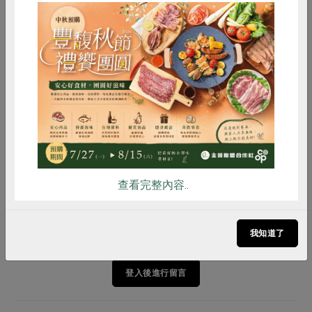
惜食
RPET
食譜
減硝酸鹽
三日苗南瓜拌飯
雞蛋
食安
共同購買
更多米食
查看完整內容..
我知道了
文章留言
登入後進行留言