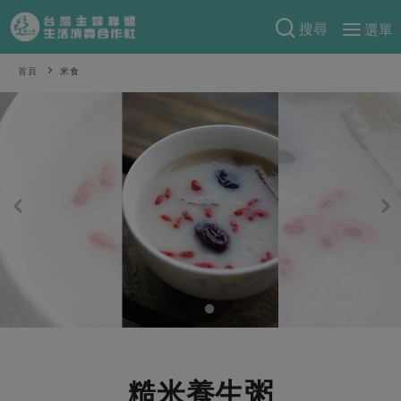
搜尋
選單
產品分類
首頁
米食
當季蔬果
食譜料理
一籃菜
當令水果
食材
特別企畫
芽苗類
蕈菇類
米食
預購活動
綠主張
辛香料類
麵食
把最好的台灣味帶回家！
觀點文章
關於合作社
肉食
奶蛋豆・五穀
防災用品預購圓滿結束
主婦食堂
一籃菜真心話
海鮮
蛋
乳製品
認識合作社
重要公告
2026年端午節預購圓滿結束
社內大小事
合作聯合國
常備菜
豆製品
米麵雜糧
關於我們
更多預購活動
產品故事
生活提案
蔬食
合作社組織
肉品・水產
樂齡生活
親子食育
蛋料理
糙米養生粥
當季產品
員工與求才