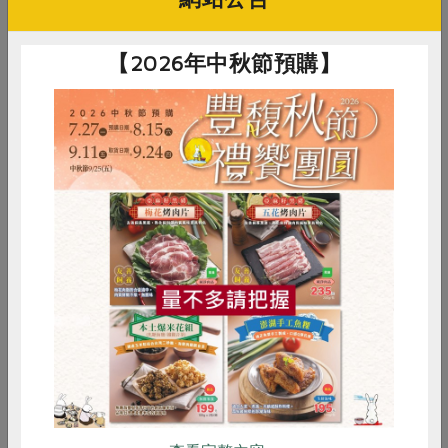
# 飯糰
# 野餐
# 杏鮑菇
# 青花椰
【2026年中秋節預購】
# 柳松菇
# 海苔
# 蒜頭
# 食譜
# 米
惜食
RPET
食譜
減硝酸鹽
雞蛋
食安
共同購買
買回食材自己做