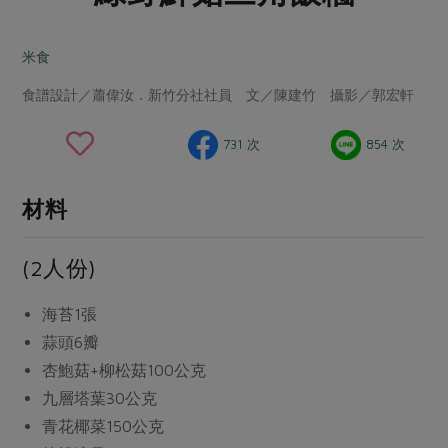
畜產肉類
水產
廚房瑜伽
合作25-經典快閃最後一週
水畜加工品
料理方式
米食
產品檢驗
合作25-精選產品第四彈
關注議題
烘焙．點心
食譜設計／蕭偉汝．新竹分社社員 文／陳建竹 攝影／郭宏軒
自主把關
合作25-精選產品第三彈
調理食材・點心
減硝酸鹽
惜食
醬料
檢驗報告
更多當季產品
調味醬料/南北貨
烘焙
非基改運動
支持本土農糧
731 次
854 次
湯品．鍋物
硝酸鹽檢驗
休閒零嘴
沖泡飲品
廢核運動
能源議題
漬物
議題活動
材料
保健食品
減添加物
減塑減廢
涼拌沙拉
社員權益
主婦聯盟X樂齡網特約優惠案
公益金
食農教育
飲品
(2人份)
居家好物
合作社法規
30%rPET紅烏龍茶
更多議題
美妝保養
個人清潔
社務專區
2024農業發展計畫年度報告
海苔
1張
主題食譜
生活者e週報
家庭清潔
織品
蒜頭
6瓣
選舉專區
更多議題活動
異國料理
杏鮑菇+柳松菇
100公克
日用品
圖書禮品
綠主張月刊
九層塔葉
30公克
年菜食譜
防災用品
最新消息
把最好的台灣味帶回家！
青花椰菜
150公克
典藏閱覽室
養身食補