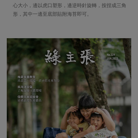
心大小，邊以虎口塑形，邊逆時針旋轉，按捏成三角
形，其中一邊至底部貼附海苔即可。