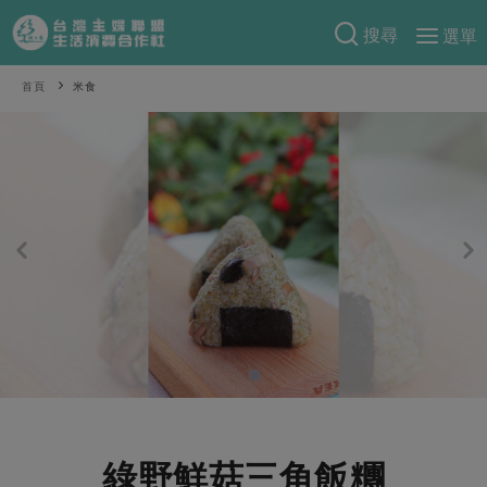
搜尋
選單
產品分類
首頁
米食
當季蔬果
食譜料理
一籃菜
當令水果
食材
特別企畫
芽苗類
蕈菇類
米食
預購活動
綠主張
辛香料類
麵食
把最好的台灣味帶回家！
觀點文章
關於合作社
肉食
奶蛋豆・五穀
防災用品預購圓滿結束
主婦食堂
一籃菜真心話
海鮮
蛋
乳製品
認識合作社
重要公告
2026年端午節預購圓滿結束
社內大小事
合作聯合國
常備菜
豆製品
米麵雜糧
關於我們
更多預購活動
產品故事
生活提案
蔬食
合作社組織
肉品・水產
樂齡生活
親子食育
蛋料理
綠野鮮菇三角飯糰
當季產品
員工與求才