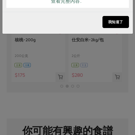
查看完整內容..
我知道了
有限責任臺南市後壁區仕安社
瑪諾蘭迦工作室
仕安白米-2kg/包
優質冷壓特級初榨橄欖油
區合作社
2公斤
750毫升
全素
常溫
全素
常溫
$280
$725
你可能有興趣的食譜