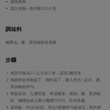
媒體報導
核桃
適量
最新產品
節慶大餐
溫白米飯+ 糙米飯
200公克
下載專區
優惠專區
高麗菜海鮮煎餅
地區活動
調味料
素食專區
社務會議
地區活動
樂齡友善
橄欖油、鹽、黑胡椒粉
皆適量
活動報下載
步驟
海苔切條為3×7公分共2 條，蒜頭2瓣切末。
熱鍋乾炒杏鮑菇丁、柳松菇丁，續入作法1 蒜末、鹽、
黑胡椒粉拌勻。
剩餘蒜頭、九層塔葉、青花椰菜、核桃、鹽、黑胡椒
粉、橄欖油放入果汁機攪打均勻，即為青醬。
溫米飯、作法2炒菇、作法3青醬拌勻後放涼，取約掌