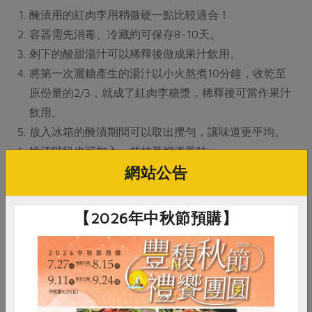
醃漬用的紅肉李用稍微硬一點比較適合！
容器需先消毒。冷藏約可保存8~10天。
剩下的酸甜湯汁可以稀釋後做成果汁飲用。
將第一次灑糖產生的湯汁以小火熬煮10分鐘，收乾至
原份量的2/3，就成了紅肉李糖漿，稀釋後可當作果汁
飲用。
放入冰箱的醃漬期間可以取出攪勻，讓味道更平均。
糖漬階段也可加入一些甘草增添風味
網站公告
【2026年中秋節預購】
# 食譜
# 創意料理
# 李子