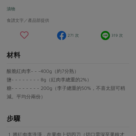
畜產肉類
水產
廚房瑜伽
合作25-經典快閃最後一週
漬物
水畜加工品
料理方式
產品檢驗
合作25-精選產品第四彈
關注議題
食譜文字／產品部提供
烘焙．點心
自主把關
合作25-精選產品第三彈
調理食材・點心
減硝酸鹽
惜食
醬料
271 次
319 次
檢驗報告
更多當季產品
調味醬料/南北貨
烘焙
非基改運動
支持本土農糧
湯品．鍋物
硝酸鹽檢驗
休閒零嘴
沖泡飲品
廢核運動
能源議題
材料
漬物
議題活動
保健食品
減添加物
減塑減廢
涼拌沙拉
酸脆紅肉李- - -400g（約7分熟）
社員權益
主婦聯盟X樂齡網特約優惠案
公益金
食農教育
飲品
鹽- - - - - - - - 8g（紅肉李總重的2%）
居家好物
合作社法規
30%rPET紅烏龍茶
更多議題
糖- - - - - - - - 200g（李子總重的50%，不喜太甜可稍
美妝保養
個人清潔
社務專區
2024農業發展計畫年度報告
減。平均分兩份）
主題食譜
生活者e週報
家庭清潔
織品
選舉專區
更多議題活動
異國料理
日用品
圖書禮品
步驟
綠主張月刊
年菜食譜
防災用品
最新消息
把最好的台灣味帶回家！
典藏閱覽室
養身食補
將紅肉李洗淨，在果肉上切四刀（切口需深至果核才