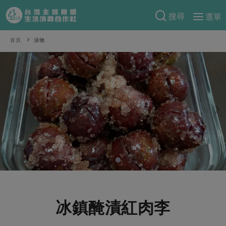
搜尋
選單
產品分類
首頁
漬物
當季蔬果
食譜料理
一籃菜
當令水果
食材
特別企畫
芽苗類
蕈菇類
米食
預購活動
綠主張
辛香料類
麵食
把最好的台灣味帶回家！
觀點文章
關於合作社
肉食
奶蛋豆・五穀
防災用品預購圓滿結束
主婦食堂
一籃菜真心話
海鮮
蛋
乳製品
認識合作社
重要公告
2026年端午節預購圓滿結束
社內大小事
合作聯合國
常備菜
豆製品
米麵雜糧
關於我們
更多預購活動
產品故事
生活提案
蔬食
合作社組織
冰鎮醃漬紅肉李
肉品・水產
樂齡生活
親子食育
蛋料理
當季產品
員工與求才