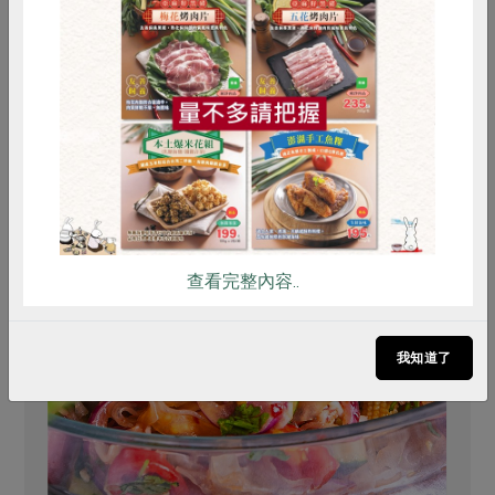
你可能有興趣的食譜
惜食
RPET
食譜
減硝酸鹽
雞蛋
食安
共同購買
查看完整內容..
我知道了