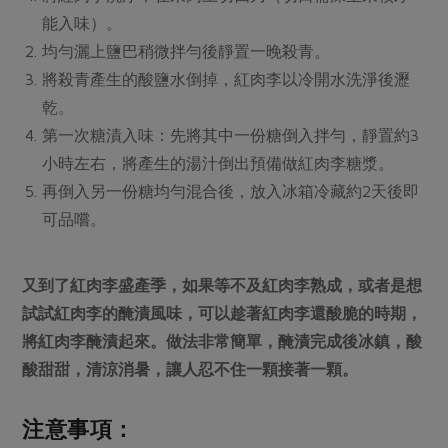
媒體報導
最新產品
能入味）。
節慶大餐
下載專區
均勻灑上鹽巴稍微拌勻後靜置一晚殺青。
優惠專區
將殺青產生的酸鹽水倒掉，紅肉李以冷開水洗淨後瀝
高麗菜海鮮煎餅
乾。
地區活動
素食專區
第一次糖漬入味：先將其中一份糖倒入拌勻，靜置約3
社務會議
地區活動
小時左右，將產生的湯汁倒出預備做紅肉李糖漿。
樂齡友善
活動報下載
再倒入另一份糖均勻混合後，放入冰箱冷藏約2天後即
可品嚐。
又到了紅肉李盛產季，如果等不及紅肉李熟成，或者是想
試試紅肉李的醃漬風味，可以趁著紅肉李還酸脆的時期，
將紅肉李醃漬起來。做法非常簡單，醃漬完成後冰鎮，酸
酸甜甜，清涼消暑，讓人忍不住一顆接著一顆。
注意事項：