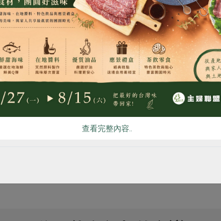
食
RPET
食譜
減硝酸鹽
雞蛋
食安
共同
名記豆腐有限公司
信功實業股份有限公司
板豆腐-440g
絞肉-300g
440公克
300克
全素
冷藏
葷
冷凍
查看完整內容..
$55
$125