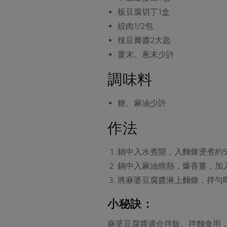
板豆腐切丁
1盒
絞肉
1/2包
辣豆瓣醬
2大匙
薑末、蔥末
少許
調味料
糖、麻油
少許
作法
鍋中入水煮開，入麵條燙煮約5
鍋中入麻油燒熱，爆香薑，加
將麻婆豆腐醬淋上麵條，拌勻
小秘訣：
麻婆豆腐醬適合拌飯、拌麵食用