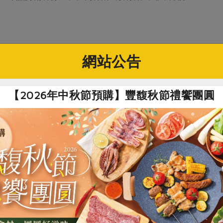
網站公告
肉
# 台灣產
# 食譜
# 創意料理
# 豆腐
【2026年中秋節預購】豐馥秋節禮饗團圓
買回食材自己做