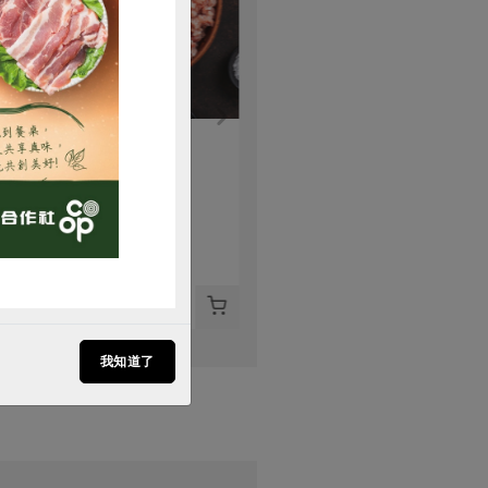
購買
信功實業股份有限公司
保證責任花蓮縣肉品運銷合作社
絞肉(粗粒)300g
絞肉(粗)(花肉社)-500g
300公克
500公克
葷
冷凍
葷
冷凍
$125
$180
我知道了