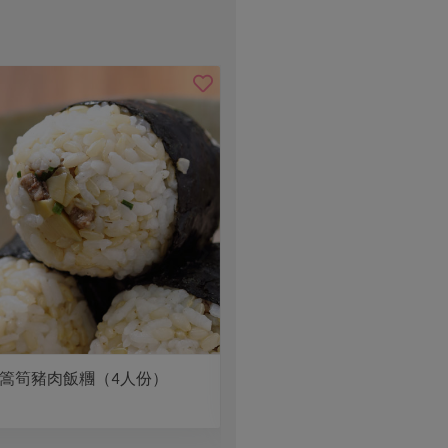
篙筍豬肉飯糰（4人份）
義式飯糰