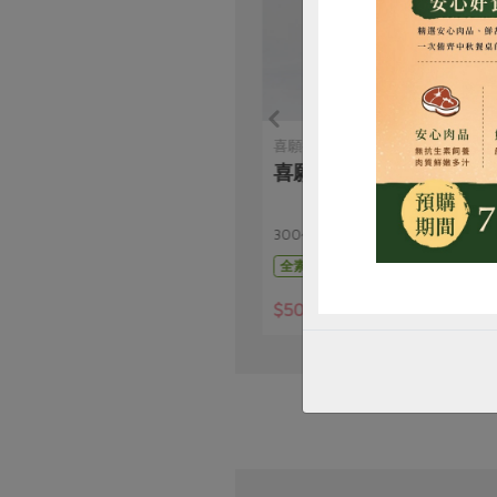
惜
喜願行
喜願全麥麵條-300g
300公克(1包3束；每束100克)
全素
常溫
$50