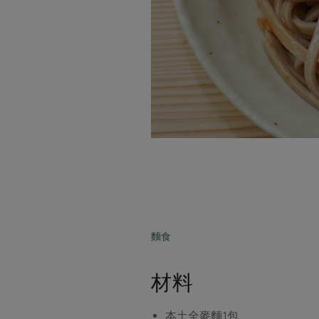
麵食
材料
本土全麥麵
1包