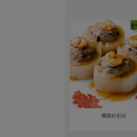
台中味煮大麵
團圓好彩頭