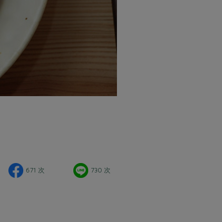
671 次
730 次