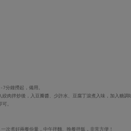
~7分鐘撈起，備用。
入絞肉拌炒後，入豆瓣醬、少許水、豆腐丁滾煮入味，加入糖調
即可。
，一次煮好兩餐份量，中午拌麵、晚餐拌飯，非常方便！