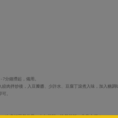
~7分鐘撈起，備用。
入絞肉拌炒後，入豆瓣醬、少許水、豆腐丁滾煮入味，加入糖調
即可。
，一次煮好兩餐份量，中午拌麵、晚餐拌飯，非常方便！