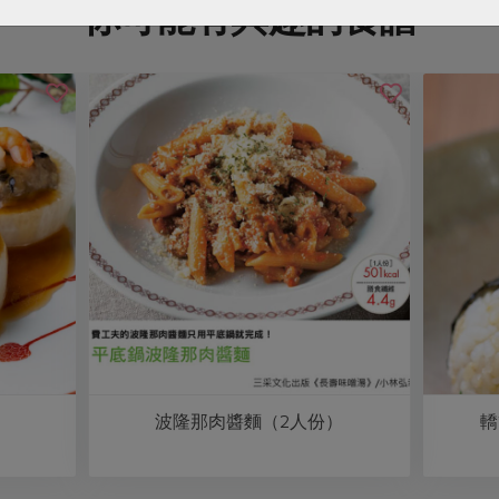
你可能有興趣的食譜
波隆那肉醬麵（2人份）
轎