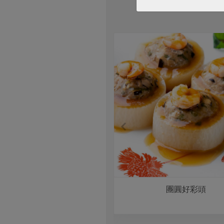
台中味煮大麵
團圓好彩頭