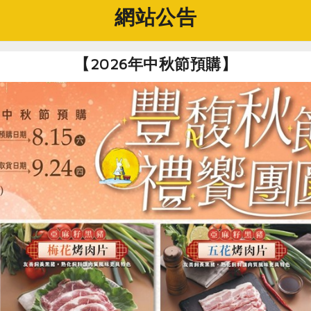
網站公告
【2026年中秋節預購】
肉
# 台灣產
# 食譜
# 創意料理
# 豆腐
買回食材自己做