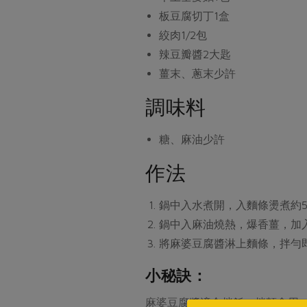
板豆腐切丁
1盒
絞肉
1/2包
辣豆瓣醬
2大匙
薑末、蔥末
少許
調味料
糖、麻油
少許
作法
鍋中入水煮開，入麵條燙煮約5
鍋中入麻油燒熱，爆香薑，加
將麻婆豆腐醬淋上麵條，拌勻
小秘訣：
麻婆豆腐醬適合拌飯、拌麵食用