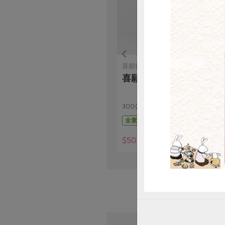
惜
喜願行
喜願全麥麵條-300g
300公克(1包3束；每束100克)
全素
常溫
$50