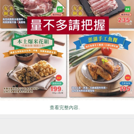
食
RPET
食譜
減硝酸鹽
雞蛋
食安
共同
名記豆腐有限公司
信功實業股份有限公司
板豆腐-440g
絞肉-300g
440公克
300克
全素
冷藏
葷
冷凍
$55
$125
查看完整內容..