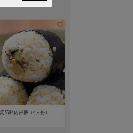
篙筍豬肉飯糰（4人份）
義式飯糰