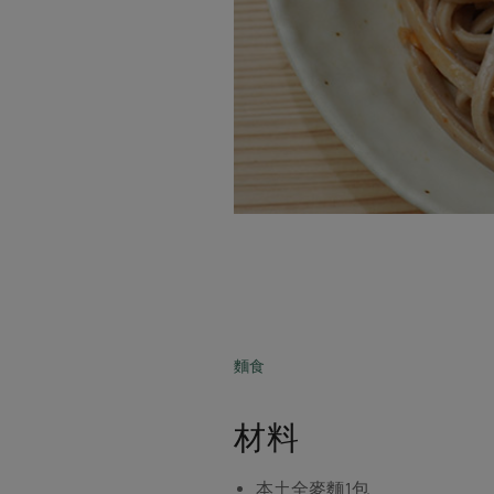
麵食
材料
本土全麥麵
1包