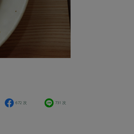
672 次
731 次