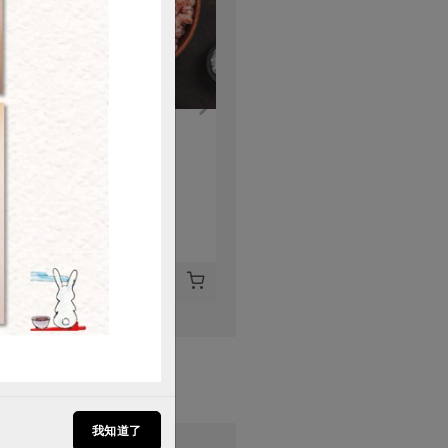
購買
信功實業股份有限公司
保證責任花蓮縣肉品運銷合作社
絞肉(粗粒)300g
絞肉(粗)(花肉社)-500g
300公克
500公克
葷
冷凍
葷
冷凍
$125
$180
我知道了