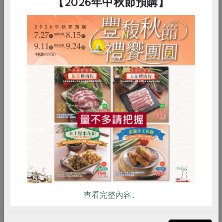
【2026年中秋節預購】
絞肉-300g
絞肉(粗粒)300g
絞肉
社
300克
300公克
50
葷
冷凍
葷
冷凍
葷
$125
$125
$1
惜食
RPET
食譜
減硝酸鹽
雞蛋
食安
共同購買
你可能有興趣的食譜
查看完整內容..