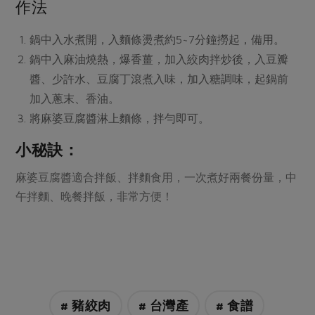
媒體報導
作法
最新產品
節慶大餐
下載專區
鍋中入水煮開，入麵條燙煮約5~7分鐘撈起，備用。
優惠專區
鍋中入麻油燒熱，爆香薑，加入絞肉拌炒後，入豆瓣
高麗菜海鮮煎餅
地區活動
醬、少許水、豆腐丁滾煮入味，加入糖調味，起鍋前
素食專區
加入蔥末、香油。
社務會議
地區活動
將麻婆豆腐醬淋上麵條，拌勻即可。
樂齡友善
活動報下載
小秘訣：
麻婆豆腐醬適合拌飯、拌麵食用，一次煮好兩餐份量，中
午拌麵、晚餐拌飯，非常方便！
# 豬絞肉
# 台灣產
# 食譜