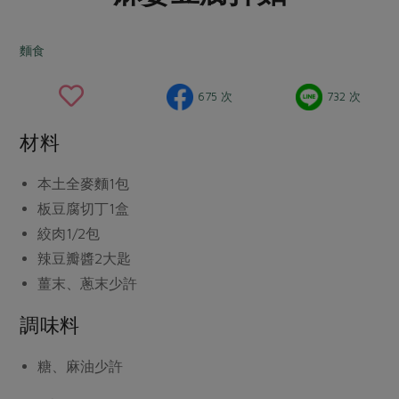
畜產肉類
水產
廚房瑜伽
合作25-經典快閃最後一週
水畜加工品
料理方式
麵食
產品檢驗
合作25-精選產品第四彈
關注議題
烘焙．點心
自主把關
合作25-精選產品第三彈
調理食材・點心
減硝酸鹽
惜食
675 次
732 次
醬料
檢驗報告
更多當季產品
調味醬料/南北貨
烘焙
非基改運動
支持本土農糧
湯品．鍋物
材料
硝酸鹽檢驗
休閒零嘴
沖泡飲品
廢核運動
能源議題
漬物
議題活動
本土全麥麵
1包
保健食品
減添加物
減塑減廢
涼拌沙拉
板豆腐切丁
1盒
社員權益
主婦聯盟X樂齡網特約優惠案
公益金
食農教育
飲品
絞肉
1/2包
居家好物
合作社法規
30%rPET紅烏龍茶
更多議題
辣豆瓣醬
2大匙
美妝保養
個人清潔
社務專區
2024農業發展計畫年度報告
薑末、蔥末
少許
主題食譜
生活者e週報
家庭清潔
織品
選舉專區
更多議題活動
調味料
異國料理
日用品
圖書禮品
綠主張月刊
年菜食譜
糖、麻油
少許
防災用品
最新消息
把最好的台灣味帶回家！
典藏閱覽室
養身食補