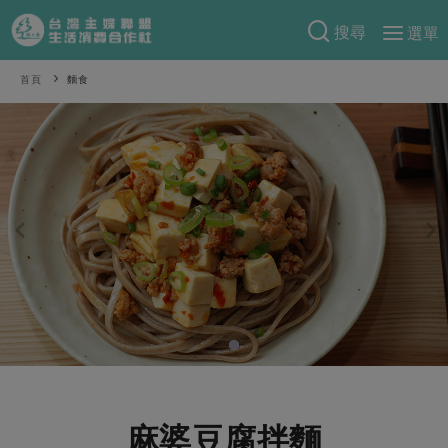
搜尋
選單
產品分類
首頁
麵食
當季蔬果
食譜料理
一籃菜
當令水果
食材
特別企畫
芽苗類
蕈菇類
米食
預購活動
綠主張
辛香料類
麵食
把最好的台灣味帶回家！
觀點文章
關於合作社
肉食
奶蛋豆・五穀
防災用品預購圓滿結束
主婦食堂
一籃菜真心話
海鮮
蛋
乳製品
認識合作社
重要公告
2026年端午節預購圓滿結束
社內大小事
合作聯合國
常備菜
豆製品
米麵雜糧
關於我們
更多預購活動
產品故事
生活提案
蔬食
合作社組織
肉品・水產
樂齡生活
親子食育
蛋料理
麻婆豆腐拌麵
當季產品
員工與求才