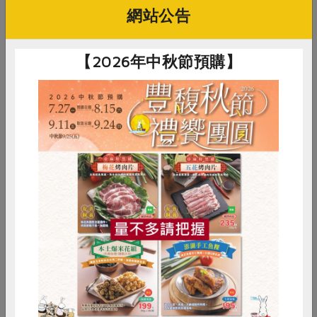
網站公告
【2026年中秋節預購】
嘉
楊翔喻
嘉農酒莊
嘉
洋菇(友善級)楊翔
綠主張38度米酒-600ml
綠
喻-200g/盒
200公克/盒
600毫升
60
全素
友善級
冷藏
葷
常溫
葷
惜食
RPET
食譜
減硝酸鹽
$110
$220
$8
暫無庫存
雞蛋
食安
共同購買