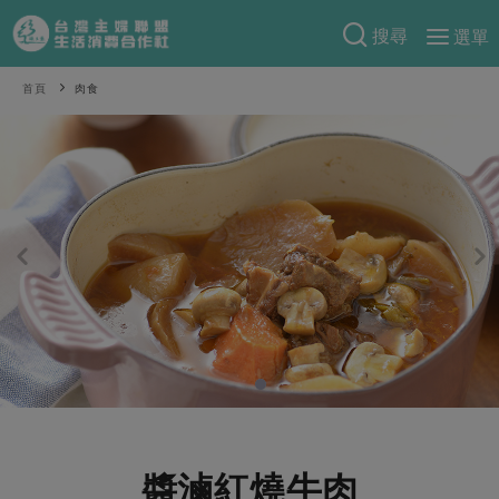
搜尋
選單
產品分類
首頁
肉食
當季蔬果
食譜料理
一籃菜
當令水果
食材
特別企畫
芽苗類
蕈菇類
米食
預購活動
綠主張
辛香料類
麵食
把最好的台灣味帶回家！
觀點文章
關於合作社
肉食
奶蛋豆・五穀
防災用品預購圓滿結束
主婦食堂
一籃菜真心話
海鮮
蛋
乳製品
認識合作社
重要公告
2026年端午節預購圓滿結束
社內大小事
合作聯合國
常備菜
豆製品
米麵雜糧
關於我們
更多預購活動
產品故事
生活提案
蔬食
合作社組織
肉品・水產
樂齡生活
親子食育
蛋料理
醬滷紅燒牛肉
當季產品
員工與求才