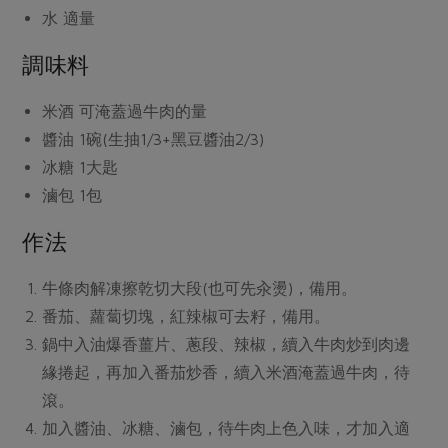
媒體報導
水
適量
最新產品
節慶大餐
下載專區
調味料
優惠專區
高麗菜海鮮煎餅
地區活動
米酒
可淹蓋過牛肉的量
素食專區
醬油
1碗(生抽1/3+黑豆醬油2/3)
社務會議
地區活動
冰糖
1大匙
樂齡友善
活動報下載
滷包
1包
作法
牛條肉解凍擦乾切大段(也可先汆燙)，備用。
番茄、蘿蔔切塊，紅辣椒可去籽，備用。
鍋中入油爆香薑片、蔥段、辣椒，續入牛肉炒到肉邊
緣捲起，再加入番茄炒香，續入米酒淹蓋過牛肉，待
滾。
加入醬油、冰糖、滷包，待牛肉上色入味，才加入適