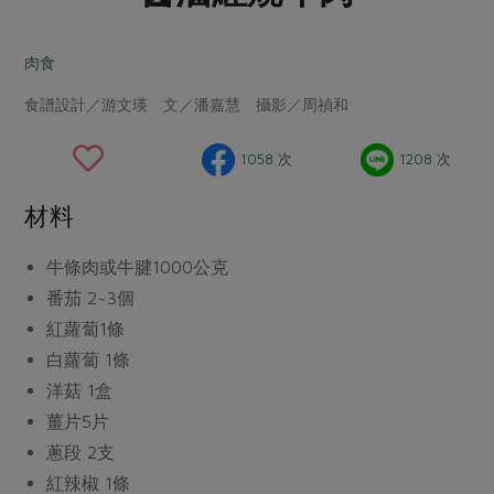
畜產肉類
水產
廚房瑜伽
合作25-經典快閃最後一週
水畜加工品
料理方式
肉食
產品檢驗
合作25-精選產品第四彈
關注議題
烘焙．點心
食譜設計／游文瑛 文／潘嘉慧 攝影／周禎和
自主把關
合作25-精選產品第三彈
調理食材・點心
減硝酸鹽
惜食
醬料
檢驗報告
更多當季產品
調味醬料/南北貨
烘焙
非基改運動
支持本土農糧
1058 次
1208 次
湯品．鍋物
硝酸鹽檢驗
休閒零嘴
沖泡飲品
廢核運動
能源議題
漬物
材料
議題活動
保健食品
減添加物
減塑減廢
涼拌沙拉
社員權益
主婦聯盟X樂齡網特約優惠案
牛條肉或牛腱
1000公克
公益金
食農教育
飲品
居家好物
番茄
2~3個
合作社法規
30%rPET紅烏龍茶
更多議題
紅蘿蔔
1條
美妝保養
個人清潔
社務專區
2024農業發展計畫年度報告
白蘿蔔
1條
主題食譜
生活者e週報
家庭清潔
織品
選舉專區
更多議題活動
洋菇
1盒
異國料理
日用品
圖書禮品
薑片
5片
綠主張月刊
年菜食譜
蔥段
2支
防災用品
最新消息
把最好的台灣味帶回家！
典藏閱覽室
紅辣椒
1條
養身食補