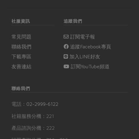
社服資訊
追蹤我們
常見問題
訂閱電子報
聯絡我們
追蹤Facebook專頁
下載專區
加入LINE好友
友善連結
訂閱YouTube頻道
聯絡我們
電話：
02-2999-6122
社籍服務分機：221
產品諮詢分機：222