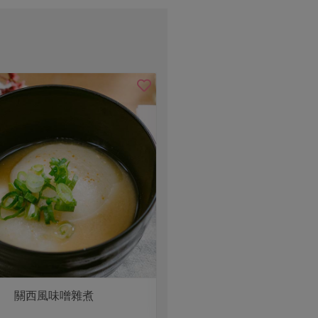
關西風味噌雜煮
台式海鮮燉飯