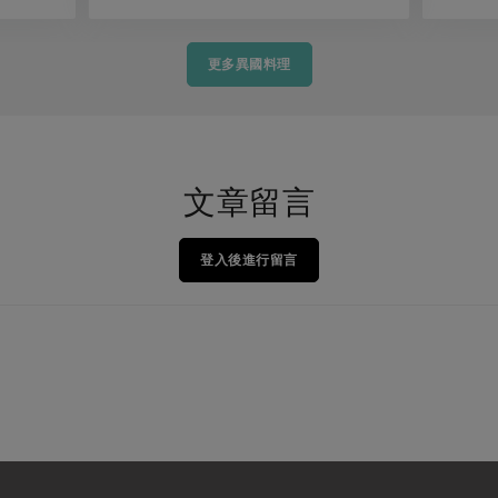
更多異國料理
文章留言
登入後進行留言