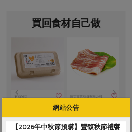
買回食材自己做
產
有助牧場
信功實業股份有限公司
善糧動福雞蛋
培根-300g
網站公告
8粒裝
300公克
【2026年中秋節預購】豐馥秋節禮饗
蛋素
常溫
葷
冷凍