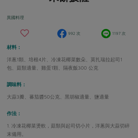
畜產肉類
水產
廚房瑜伽
合作25-經典快閃最後一週
水畜加工品
料理方式
異國料理
產品檢驗
合作25-精選產品第四彈
關注議題
烘焙．點心
自主把關
合作25-精選產品第三彈
調理食材・點心
減硝酸鹽
惜食
992 次
1197 次
醬料
檢驗報告
更多當季產品
調味醬料/南北貨
烘焙
非基改運動
支持本土農糧
湯品．鍋物
材料：
硝酸鹽檢驗
休閒零嘴
沖泡飲品
廢核運動
能源議題
漬物
洋蔥1顆、培根4片、冷凍花椰菜數朵、莫扎瑞拉起司1
議題活動
保健食品
減添加物
減塑減廢
包、菇類適量、雞蛋1顆、隔夜飯300 公克
涼拌沙拉
社員權益
主婦聯盟X樂齡網特約優惠案
公益金
食農教育
飲品
居家好物
合作社法規
調味料：
30%rPET紅烏龍茶
更多議題
美妝保養
個人清潔
社務專區
2024農業發展計畫年度報告
大蒜3瓣、蕃茄醬50公克、黑胡椒適量、鹽適量
主題食譜
生活者e週報
家庭清潔
織品
選舉專區
更多議題活動
異國料理
作法：
日用品
圖書禮品
綠主張月刊
年菜食譜
1. 冷凍花椰菜燙軟，菇類與起司切小片，洋蔥與大蒜切碎
防災用品
最新消息
把最好的台灣味帶回家！
末備用。
典藏閱覽室
養身食補