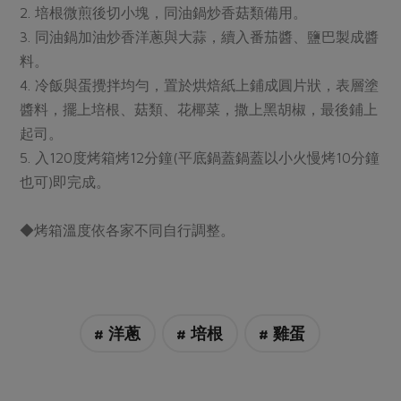
媒體報導
2. 培根微煎後切小塊，同油鍋炒香菇類備用。
最新產品
節慶大餐
下載專區
3. 同油鍋加油炒香洋蔥與大蒜，續入番茄醬、鹽巴製成醬
料。
優惠專區
4. 冷飯與蛋攪拌均勻，置於烘焙紙上鋪成圓片狀，表層塗
高麗菜海鮮煎餅
地區活動
素食專區
醬料，擺上培根、菇類、花椰菜，撒上黑胡椒，最後鋪上
社務會議
地區活動
起司。
樂齡友善
5. 入120度烤箱烤12分鐘(平底鍋蓋鍋蓋以小火慢烤10分鐘
活動報下載
也可)即完成。
◆烤箱溫度依各家不同自行調整。
# 洋蔥
# 培根
# 雞蛋