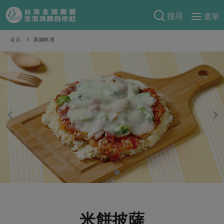
搜尋
選單
產品分類
首頁
異國料理
當季蔬果
食譜料理
一籃菜
當令水果
食材
特別企畫
芽苗類
蕈菇類
米食
預購活動
綠主張
辛香料類
麵食
把最好的台灣味帶回家！
觀點文章
關於合作社
肉食
奶蛋豆・五穀
防災用品預購圓滿結束
主婦食堂
一籃菜真心話
海鮮
蛋
乳製品
認識合作社
重要公告
2026年端午節預購圓滿結束
社內大小事
合作聯合國
常備菜
豆製品
米麵雜糧
關於我們
更多預購活動
產品故事
生活提案
蔬食
合作社組織
肉品・水產
樂齡生活
親子食育
蛋料理
米餅披薩
當季產品
員工與求才