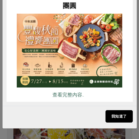
團圓
$135
$210
暫無庫存
惜食
RPET
食譜
減硝酸鹽
雞蛋
食安
共同購買
你可能有興趣的食譜
查看完整內容..
我知道了