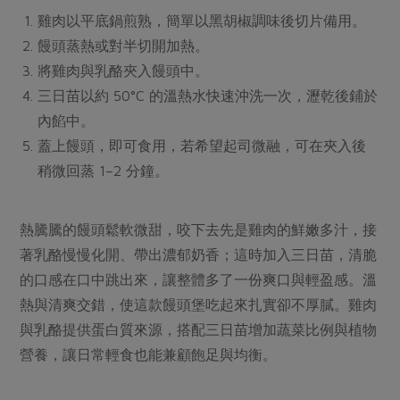
媒體報導
最新產品
雞肉以平底鍋煎熟，簡單以黑胡椒調味後切片備用。
節慶大餐
下載專區
饅頭蒸熱或對半切開加熱。
優惠專區
將雞肉與乳酪夾入饅頭中。
高麗菜海鮮煎餅
三日苗以約 50°C 的溫熱水快速沖洗一次，瀝乾後鋪於
地區活動
素食專區
內餡中。
社務會議
地區活動
蓋上饅頭，即可食用，若希望起司微融，可在夾入後
樂齡友善
活動報下載
稍微回蒸 1–2 分鐘。
熱騰騰的饅頭鬆軟微甜，咬下去先是雞肉的鮮嫩多汁，接
著乳酪慢慢化開、帶出濃郁奶香；這時加入三日苗，清脆
的口感在口中跳出來，讓整體多了一份爽口與輕盈感。溫
熱與清爽交錯，使這款饅頭堡吃起來扎實卻不厚膩。雞肉
與乳酪提供蛋白質來源，搭配三日苗增加蔬菜比例與植物
營養，讓日常輕食也能兼顧飽足與均衡。