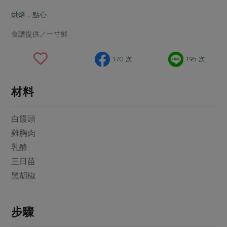
畜產肉類
水產
廚房瑜伽
傳到心坎裡，誠心又澎派
烘焙．點心
水畜加工品
料理方式
產品檢驗
合作25-經典快閃最後一週
關注議題
食譜提供／一寸鮮
烘焙．點心
自主把關
合作25-精選產品第四彈
調理食材・點心
減硝酸鹽
惜食
醬料
170 次
195 次
檢驗報告
更多當季產品
調味醬料/南北貨
烘焙
非基改運動
支持本土農糧
湯品．鍋物
硝酸鹽檢驗
休閒零嘴
沖泡飲品
廢核運動
能源議題
材料
漬物
議題活動
保健食品
減添加物
減塑減廢
涼拌沙拉
白饅頭
社員權益
主婦聯盟X樂齡網特約優惠案
公益金
食農教育
飲品
雞胸肉
居家好物
合作社法規
30%rPET紅烏龍茶
更多議題
乳酪
美妝保養
個人清潔
社務專區
2024農業發展計畫年度報告
三日苗
主題食譜
生活者e週報
家庭清潔
織品
選舉專區
黑胡椒
更多議題活動
異國料理
日用品
圖書禮品
綠主張月刊
年菜食譜
防災用品
最新消息
步驟
傳到心坎裡，誠心又澎派
典藏閱覽室
養身食補