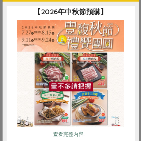
【2026年中秋節預購】
穀盛股份有限公司
御鑫水產企業有限公司
永
有機玄米酢
秋刀魚-320g/4尾
善
600毫升
320公克/4尾
8粒
全素
常溫
葷
冷凍
蛋素
$250
$130
$1
惜食
RPET
食譜
減硝酸鹽
雞蛋
食安
共同購買
你可能有興趣的食譜
查看完整內容..