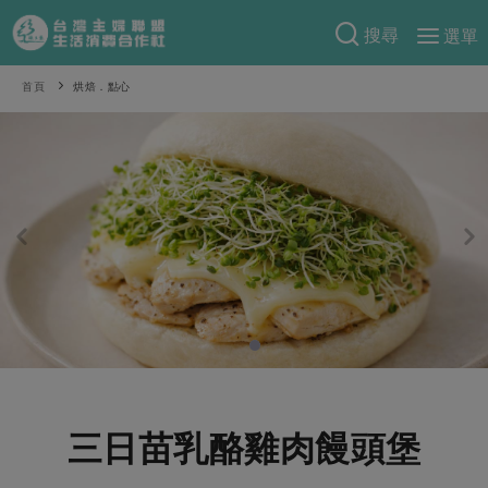
搜尋
選單
產品分類
首頁
烘焙．點心
當季蔬果
食譜料理
一籃菜
當令水果
食材
特別企畫
芽苗類
蕈菇類
米食
預購活動
綠主張
辛香料類
麵食
把最好的台灣味帶回家！
觀點文章
關於合作社
肉食
奶蛋豆・五穀
防災用品預購圓滿結束
主婦食堂
一籃菜真心話
海鮮
蛋
乳製品
認識合作社
重要公告
2026年端午節預購圓滿結束
社內大小事
合作聯合國
常備菜
豆製品
米麵雜糧
關於我們
更多預購活動
產品故事
生活提案
蔬食
合作社組織
三日苗乳酪雞肉饅頭堡
肉品・水產
樂齡生活
親子食育
蛋料理
當季產品
員工與求才