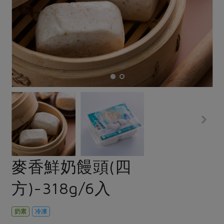
畜產肉類
水產
廚房瑜伽
合作25-經典快閃最後一週
水畜加工品
料理方式
產品檢驗
合作25-精選產品第四彈
關注議題
烘焙．點心
自主把關
合作25-精選產品第三彈
調理食材・點心
減硝酸鹽
惜食
醬料
檢驗報告
更多當季產品
調味醬料/南北貨
烘焙
非基改運動
支持本土農糧
湯品．鍋物
硝酸鹽檢驗
休閒零嘴
沖泡飲品
廢核運動
能源議題
漬物
議題活動
保健食品
減添加物
減塑減廢
涼拌沙拉
社員權益
主婦聯盟X樂齡網特約優惠案
公益金
食農教育
飲品
居家好物
合作社法規
30%rPET紅烏龍茶
更多議題
美妝保養
個人清潔
社務專區
2024農業發展計畫年度報告
麥香鮮奶饅頭(四
主題食譜
生活者e週報
家庭清潔
織品
選舉專區
更多議題活動
方)-318g/6入
異國料理
日用品
圖書禮品
綠主張月刊
年菜食譜
防災用品
最新消息
把最好的台灣味帶回家！
奶素
冷凍
典藏閱覽室
養身食補