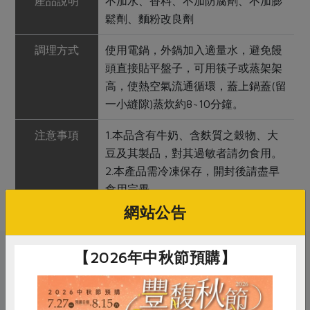
產品說明
不加水、香料、不加防腐劑、不加膨
鬆劑、麵粉改良劑
調理方式
使用電鍋，外鍋加入適量水，避免饅
頭直接貼平盤子，可用筷子或蒸架架
高，使熱空氣流通循環，蓋上鍋蓋(留
一小縫隙)蒸炊約8~10分鐘。
注意事項
1.本品含有牛奶、含麩質之穀物、大
豆及其製品，對其過敏者請勿食用。
2.本產品需冷凍保存，開封後請盡早
食用完畢。
網站公告
【2026年中秋節預購】
關鍵字
# 四方鮮乳
# 饅頭