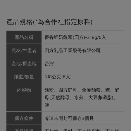
產品規格(*為合作社指定原料)
產品名稱
麥香鮮奶饅頭(四方)-318g/6入
農友/生產者
四方乳品工業股份有限公司
產地/原產地
台灣
淨重/數量
318公克(6入)
內容物
麵粉、四方鮮乳、全麥麵粉、糖、酵
母(天然酵母、水分、大豆卵磷脂)、
鹽
保存條件
冷凍未開封可保存3個月