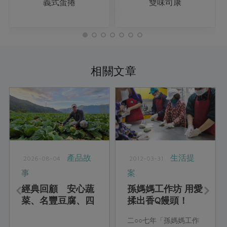
義式蛋捲
雙味司康
相關文章
產品故
生活提
2026-08-04
2012-03-31
事
案
經典回顧 安心蔬
孫媽媽工作坊 用愛
菜、名豐豆腐、四
揉出香Q饅頭！
方鮮乳、喜願小
二○○七年「孫媽媽工作
麥、綠宣清潔用品