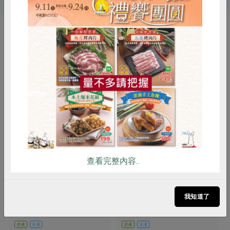
你可能有興趣的產品
惜食
RPET
食譜
減硝酸鹽
雞蛋
食安
共同購買
查看完整內容..
四方乳品工業股份有限公司
四方乳品工業股份有限公司
巧克力鮮乳冰淇淋(四方)-64g
原味鮮乳冰淇淋(四方)-64g
我知道了
100ml (64g)
100ml (64g)
奶素
冷凍
奶素
冷凍