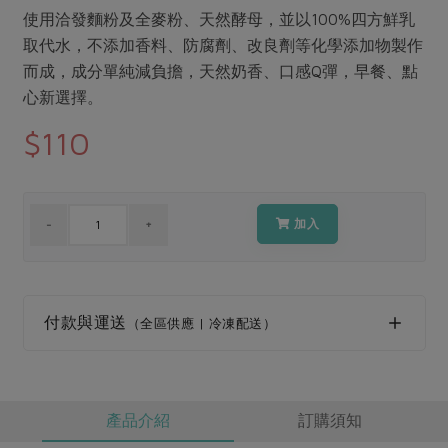
媒體報導
最新產品
使用洽發麵粉及全麥粉、天然酵母，並以100%四方鮮乳
節慶大餐
下載專區
取代水，不添加香料、防腐劑、改良劑等化學添加物製作
優惠專區
而成，成分單純減負擔，天然奶香、口感Q彈，早餐、點
高麗菜海鮮煎餅
心新選擇。
地區活動
素食專區
$110
社務會議
地區活動
樂齡友善
活動報下載
加入
付款與運送
（全區供應 | 冷凍配送）
產品介紹
訂購須知