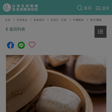
搜尋
選單
產品分類
首頁
所有產品
素食專區
奶蛋豆・五穀
米麵雜糧
包子/饅頭
當季蔬果
返回列表
食譜料理
一籃菜
當令水果
食材
特別企畫
芽苗類
蕈菇類
米食
預購活動
綠主張
辛香料類
麵食
把最好的台灣味帶回家！
觀點文章
關於合作社
肉食
奶蛋豆・五穀
防災用品預購圓滿結束
主婦食堂
一籃菜真心話
海鮮
蛋
乳製品
認識合作社
重要公告
2026年端午節預購圓滿結束
社內大小事
合作聯合國
常備菜
豆製品
米麵雜糧
關於我們
更多預購活動
產品故事
生活提案
蔬食
合作社組織
肉品・水產
樂齡生活
親子食育
蛋料理
當季產品
員工與求才