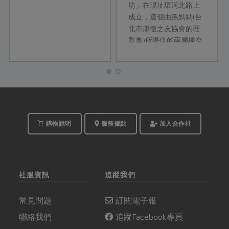
坊」在現址環河北路上
成立，這個由孫媽媽(台
北市康復之友協會的理
監事)所提供的兩層樓空
間，讓精障朋友有了自
主生活訓練與身心復健
的場所。為了感謝孫媽
媽的熱心，因此以她的
名字為工...
購物說明
服務據點
加入合作社
社服資訊
追蹤我們
常見問題
訂閱電子報
聯絡我們
追蹤Facebook專頁