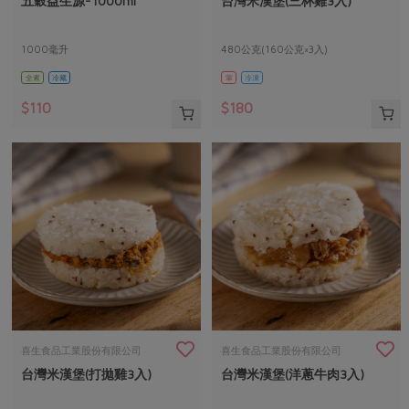
五穀益生源-1000ml
台灣米漢堡(三杯雞3入)
媒體報導
最新產品
節慶大餐
下載專區
1000毫升
480公克(160公克×3入)
優惠專區
全素
冷藏
葷
冷凍
高麗菜海鮮煎餅
地區活動
素食專區
$110
$180
社務會議
地區活動
樂齡友善
活動報下載
喜生食品工業股份有限公司
喜生食品工業股份有限公司
台灣米漢堡(打拋雞3入)
台灣米漢堡(洋蔥牛肉3入)