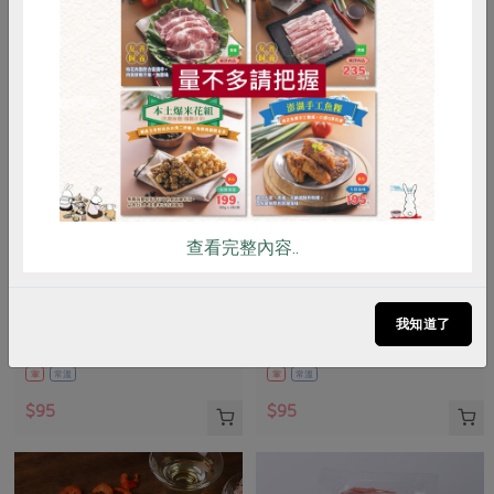
惜食
RPET
食譜
減硝酸鹽
雞蛋
食安
共同購買
查看完整內容..
向記食品股份有限公司
向記食品股份有限公司
鱸魚燕麥粥(向記)-230g
芋頭香菇粥(向記)-230g
我知道了
230公克
230公克
葷
常溫
葷
常溫
$95
$95