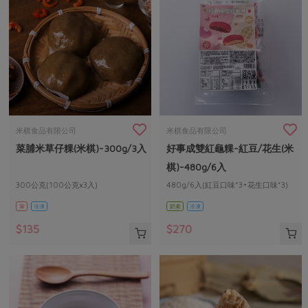
米棋食品有限公司
米棋食品有限公司
菜脯米草仔粿(米棋)-300g/3入
好事成雙紅龜粿-紅豆/花生(米
棋)-480g/6入
300公克(100公克x3入)
480g/6入(紅豆口味*3+花生口味*3)
葷
冷凍
奶素
冷凍
$135
$270