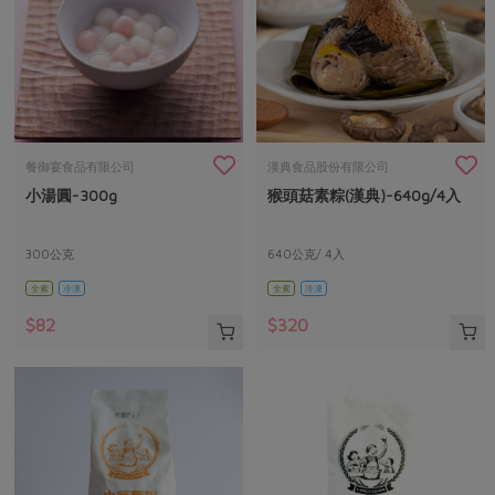
餐御宴食品有限公司
漢典食品股份有限公司
小湯圓-300g
猴頭菇素粽(漢典)-640g/4入
300公克
640公克/ 4入
全素
冷凍
全素
冷凍
$82
$320