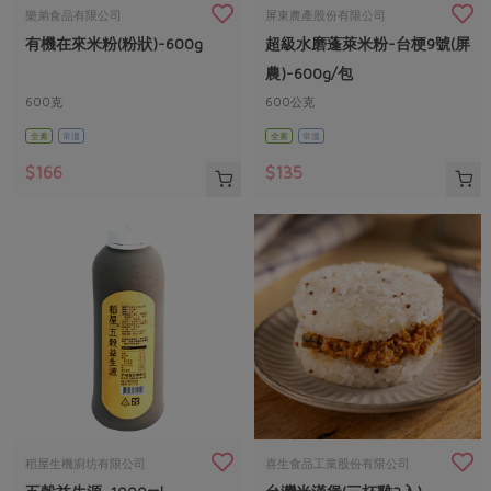
畜產肉類
水產
廚房瑜伽
樂弟食品有限公司
屏東農產股份有限公司
合作25-經典快閃最後一週
有機在來米粉(粉狀)-600g
超級水磨蓬萊米粉-台梗9號(屏
水畜加工品
料理方式
產品檢驗
合作25-精選產品第四彈
關注議題
農)-600g/包
烘焙．點心
自主把關
600克
600公克
合作25-精選產品第三彈
調理食材・點心
減硝酸鹽
惜食
醬料
全素
常溫
全素
常溫
檢驗報告
更多當季產品
調味醬料/南北貨
烘焙
非基改運動
支持本土農糧
湯品．鍋物
$166
$135
硝酸鹽檢驗
休閒零嘴
沖泡飲品
廢核運動
能源議題
漬物
議題活動
保健食品
減添加物
減塑減廢
涼拌沙拉
社員權益
主婦聯盟X樂齡網特約優惠案
公益金
食農教育
飲品
居家好物
合作社法規
30%rPET紅烏龍茶
更多議題
美妝保養
個人清潔
社務專區
2024農業發展計畫年度報告
主題食譜
生活者e週報
家庭清潔
織品
選舉專區
更多議題活動
異國料理
日用品
圖書禮品
綠主張月刊
年菜食譜
防災用品
最新消息
把最好的台灣味帶回家！
稻屋生機廚坊有限公司
喜生食品工業股份有限公司
典藏閱覽室
養身食補