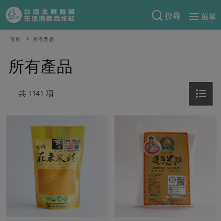
搜尋
選單
產品分類
首頁
所有產品
當季蔬果
食譜料理
所有產品
一籃菜
當令水果
食材
特別企畫
芽苗類
共 1141 項
蕈菇類
米食
預購活動
綠主張
辛香料類
麵食
把最好的台灣味帶回家！
觀點文章
關於合作社
肉食
奶蛋豆・五穀
防災用品預購圓滿結束
主婦食堂
一籃菜真心話
海鮮
蛋
乳製品
認識合作社
重要公告
2026年端午節預購圓滿結束
社內大小事
合作聯合國
常備菜
豆製品
米麵雜糧
關於我們
更多預購活動
產品故事
生活提案
蔬食
合作社組織
肉品・水產
樂齡生活
親子食育
蛋料理
當季產品
員工與求才