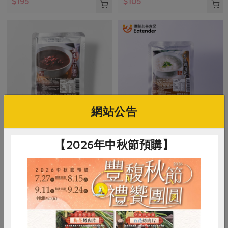
$195
$105
網站公告
立高生機股份有限公司
立高生機股份有限公司
【2026年中秋節預購】
黑米紅豆粥
原味雞肉粥-230g
230公克
230公克
全素
常溫
葷
常溫
$65
$85