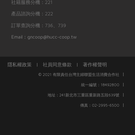
社籍服務分機：221
產品諮詢分機：222
訂單查詢分機：736、739
Email：gncoop@hucc-coop.tw
隱私權政策
|
社員同意條款
|
著作權聲明
|
© 2021 有限責任台灣主婦聯盟生活消費合作社
|
統一編號：18492800
|
地址：241新北市三重區重新路五段639號
|
傳真：02-2995-6500