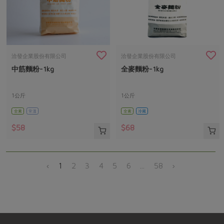
洽發企業股份有限公司
洽發企業股份有限公司
中筋麵粉-1kg
全麥麵粉-1kg
1公斤
1公斤
全素
常溫
全素
冷藏
$58
$68
‹
1
2
3
4
5
6
...
58
›