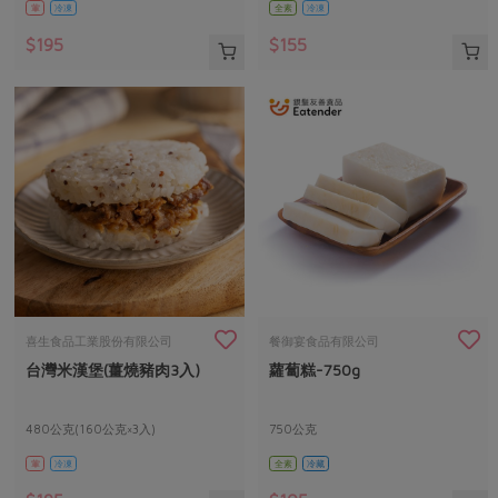
葷
冷凍
全素
冷凍
$195
$155
喜生食品工業股份有限公司
餐御宴食品有限公司
台灣米漢堡(薑燒豬肉3入)
蘿蔔糕-750g
480公克(160公克×3入)
750公克
葷
冷凍
全素
冷藏