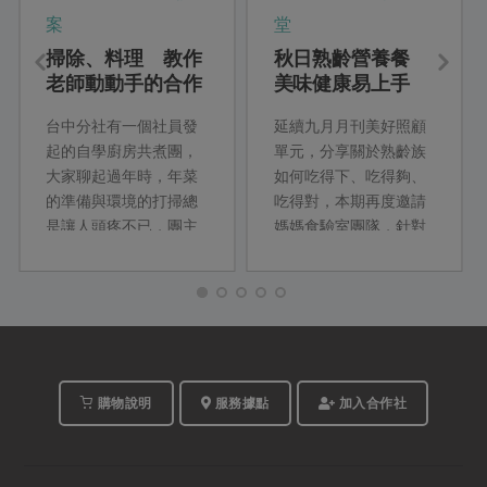
案
堂
掃除、料理 教作
秋日熟齡營養餐
老師動動手的合作
美味健康易上手
元氣年
台中分社有一個社員發
延續九月月刊美好照顧
起的自學廚房共煮團，
單元，分享關於熟齡族
大家聊起過年時，年菜
如何吃得下、吃得夠、
的準備與環境的打掃總
吃得對，本期再度邀請
是讓人頭疼不已，團主
媽媽食驗室團隊，針對
廖陳子姍毫不藏私，分
熟齡社員設計三道適合
享她年節常做的芋頭
秋日補充元氣，且美味
粿，同場推薦去除厚油
營養兼具的高纖主食、
汙的利器幫大夥兒省時
Pro級魚料理及甜蜜柔軟
省力，社員朋友趕緊筆
的點心，以簡單料理手
記起來！
法、當令日常食材，輕
鬆在家端出秋日新菜
購物說明
服務據點
加入合作社
色。