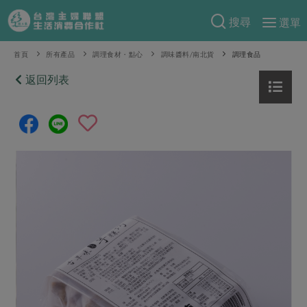
搜尋
選單
產品分類
首頁
所有產品
調理食材・點心
調味醬料/南北貨
調理食品
當季蔬果
返回列表
食譜料理
一籃菜
當令水果
食材
特別企畫
芽苗類
蕈菇類
米食
預購活動
綠主張
辛香料類
麵食
把最好的台灣味帶回家！
觀點文章
關於合作社
肉食
奶蛋豆・五穀
防災用品預購圓滿結束
主婦食堂
一籃菜真心話
海鮮
蛋
乳製品
認識合作社
重要公告
2026年端午節預購圓滿結束
社內大小事
合作聯合國
常備菜
豆製品
米麵雜糧
關於我們
更多預購活動
產品故事
生活提案
蔬食
合作社組織
肉品・水產
樂齡生活
親子食育
蛋料理
當季產品
員工與求才