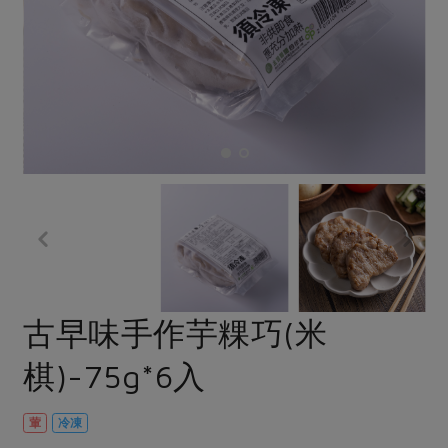
畜產肉類
水產
廚房瑜伽
合作25-經典快閃最後一週
水畜加工品
料理方式
產品檢驗
合作25-精選產品第四彈
關注議題
烘焙．點心
自主把關
合作25-精選產品第三彈
調理食材・點心
減硝酸鹽
惜食
醬料
檢驗報告
更多當季產品
調味醬料/南北貨
烘焙
非基改運動
支持本土農糧
湯品．鍋物
硝酸鹽檢驗
休閒零嘴
沖泡飲品
廢核運動
能源議題
漬物
議題活動
保健食品
減添加物
減塑減廢
涼拌沙拉
社員權益
主婦聯盟X樂齡網特約優惠案
公益金
食農教育
飲品
居家好物
合作社法規
30%rPET紅烏龍茶
更多議題
美妝保養
個人清潔
社務專區
2024農業發展計畫年度報告
古早味手作芋粿巧(米
主題食譜
生活者e週報
家庭清潔
織品
選舉專區
更多議題活動
棋)-75g*6入
異國料理
日用品
圖書禮品
綠主張月刊
年菜食譜
防災用品
最新消息
把最好的台灣味帶回家！
葷
冷凍
典藏閱覽室
養身食補