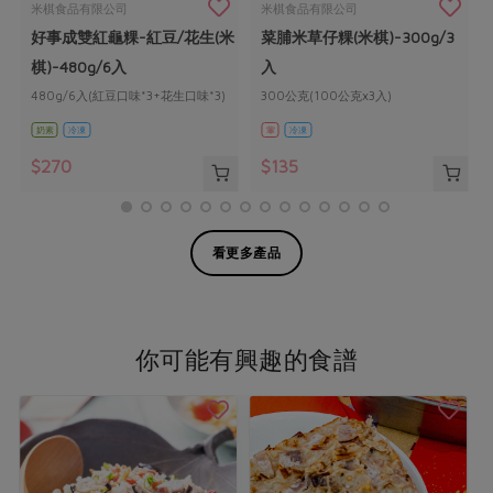
米棋食品有限公司
米棋食品有限公司
好事成雙紅龜粿-紅豆/花生(米
菜脯米草仔粿(米棋)-300g/3
棋)-480g/6入
入
480g/6入(紅豆口味*3+花生口味*3)
300公克(100公克x3入)
奶素
冷凍
葷
冷凍
$270
$135
看更多產品
你可能有興趣的食譜