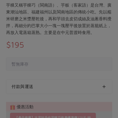
媒體報導
最新產品
芋粿又稱芋粿巧（閩南語）、芋粄（客家語）是台灣、廣
節慶大餐
下載專區
東潮汕地區、福建福州以及閩南地區的傳統小吃。先以糯
優惠專區
米研磨之米漿壓乾後，再和芋頭去皮切成絲及油蔥香料攪
高麗菜海鮮煎餅
拌，再細分約巴掌大小一塊一塊壓平後放置於蒸籠紙上，
地區活動
素食專區
再放入電蒸箱蒸熟。主要是在中元普渡時食用。
社務會議
地區活動
$195
樂齡友善
活動報下載
暫無庫存
付款與運送
優惠活動
【產品推廣】古早味手作芋粿巧推廣優惠價175元/包