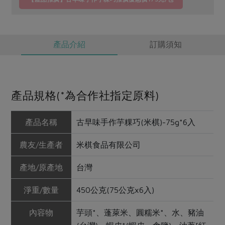
產品介紹
訂購須知
產品規格(*為合作社指定原料)
產品名稱
古早味手作芋粿巧(米棋)-75g*6入
農友/生產者
米棋食品有限公司
產地/原產地
台灣
淨重/數量
450公克(75公克x6入)
內容物
芋頭*、蓬萊米、圓糯米*、水、豬油