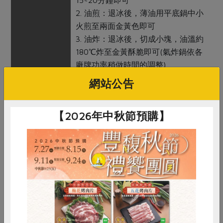
2. 油煎：退冰後，薄油用平底鍋中小
火煎至兩面金黃色即可
3. 油炸：退冰後，切成小塊，油溫約
180℃炸至金黃酥脆即可(氣炸鍋依各
廠牌功率稍做時間的調整)
*撒上胡椒鹽可顯美味*
網站公告
注意事項
1. 本產品含有甲殼類、含麩質之穀
物、芝麻及其製品，對其過敏者請勿
【2026年中秋節預購】
食用。
2. 本產品生產製程廠房，其設備或生
產管線有處理大豆、花生、雞蛋、牛
乳、堅果及其製品。
備註/
須冷凍
其他標示
非供即食, 應充分加熱
惜食
RPET
食譜
減硝酸鹽