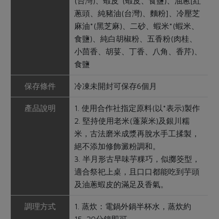
(台灣)、蝦皮*(蝦皮、食鹽)、油蔥[紅
蔥頭、純豬油(台灣)、麵粉]、冷壓芝
麻油*(黑芝麻)、二砂、蝦米*(蝦米、
食鹽)、純白胡椒粉、五香粉(肉桂、
小茴香、胡荽、丁香、八角、香芹)、
食鹽
保存條件
冷凍未開封可保存6個月
產品說明
1. 使用合作社指定原料(以*表示)製作
2. 堅持使用老米(蓬萊米)及銀川糯
米，古法磨米成漿再脫水手工揉製，
絕不添加修飾澱粉調和。
3. 半月形古早味芋粿巧，似擲筊型，
適合祭祀上桌，且口口都能吃到芋頭
及油蔥蝦皮的滿足及香氣。
調理方式
1. 蒸炊：電鍋外鍋半杯水，蒸炊約
15~20分鐘即可