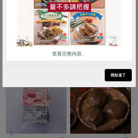
雞蛋
食安
共同購買
關鍵字
# 米棋
# 芋頭
查看完整內容..
你可能有興趣的產品
我知道了