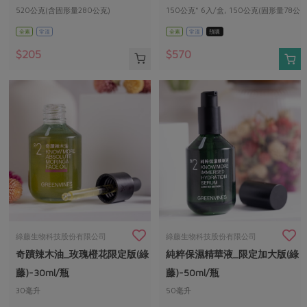
520公克(含固形量280公克)
150公克* 6入/盒, 150公克(固形量78公
克)/入
全素
常溫
全素
常溫
預購
$205
$570
綠藤生物科技股份有限公司
綠藤生物科技股份有限公司
奇蹟辣木油_玫瑰橙花限定版(綠
純粹保濕精華液_限定加大版(綠
藤)-30ml/瓶
藤)-50ml/瓶
30毫升
50毫升