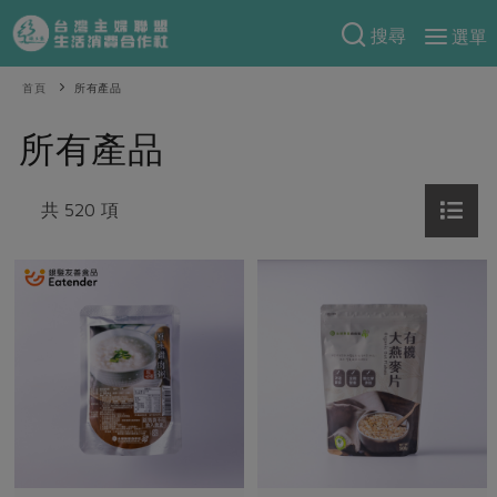
搜尋
選單
產品分類
首頁
所有產品
當季蔬果
食譜料理
所有產品
一籃菜
當令水果
食材
特別企畫
芽苗類
共 520 項
蕈菇類
米食
預購活動
綠主張
辛香料類
麵食
把最好的台灣味帶回家！
觀點文章
關於合作社
肉食
奶蛋豆・五穀
防災用品預購圓滿結束
主婦食堂
一籃菜真心話
海鮮
蛋
乳製品
認識合作社
重要公告
2026年端午節預購圓滿結束
社內大小事
合作聯合國
常備菜
豆製品
米麵雜糧
關於我們
更多預購活動
產品故事
生活提案
蔬食
合作社組織
肉品・水產
樂齡生活
親子食育
蛋料理
當季產品
員工與求才