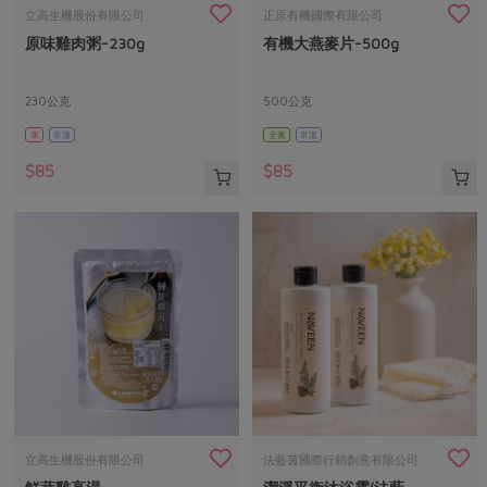
畜產肉類
水產
廚房瑜伽
立高生機股份有限公司
正原有機國際有限公司
合作25-經典快閃最後一週
原味雞肉粥-230g
有機大燕麥片-500g
水畜加工品
料理方式
產品檢驗
合作25-精選產品第四彈
關注議題
烘焙．點心
自主把關
230公克
500公克
合作25-精選產品第三彈
調理食材・點心
減硝酸鹽
惜食
醬料
葷
常溫
全素
常溫
檢驗報告
更多當季產品
調味醬料/南北貨
烘焙
非基改運動
支持本土農糧
湯品．鍋物
$85
$85
硝酸鹽檢驗
休閒零嘴
沖泡飲品
廢核運動
能源議題
漬物
議題活動
保健食品
減添加物
減塑減廢
涼拌沙拉
社員權益
主婦聯盟X樂齡網特約優惠案
公益金
食農教育
飲品
居家好物
合作社法規
30%rPET紅烏龍茶
更多議題
美妝保養
個人清潔
社務專區
2024農業發展計畫年度報告
主題食譜
生活者e週報
家庭清潔
織品
選舉專區
更多議題活動
異國料理
日用品
圖書禮品
綠主張月刊
年菜食譜
防災用品
最新消息
把最好的台灣味帶回家！
立高生機股份有限公司
法藍茵國際行銷創意有限公司
典藏閱覽室
養身食補