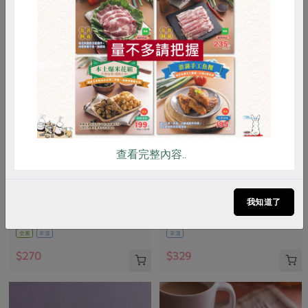
惜食
RPET
食譜
減硝酸鹽
雞蛋
食安
共同購買
查看完整內容..
薌園生技股份有限公司
伍駒有限公司
黑芝麻五寶沖調粉(無加糖)
心態減碳牙刷(銀)(伍駒)-1入/盒
我知道了
450公克
鋁合金刷柄1支、替換刷頭1支
全素
常溫
常溫
$270
$329