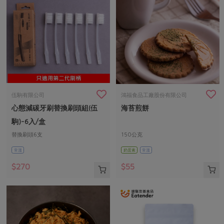
伍駒有限公司
鴻福食品工廠股份有限公司
心態減碳牙刷替換刷頭組(伍
海苔煎餅
駒)-6入/盒
替換刷頭6支
150公克
常溫
奶蛋素
常溫
$270
$55