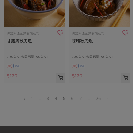
御鑫水產企業有限公司
御鑫水產企業有限公司
甘露煮秋刀魚
味噌秋刀魚
200公克(含固形量150公克)
200公克(含固形量150公克)
葷
常溫
葷
常溫
$120
$120
‹
1
...
3
4
5
6
7
...
26
›