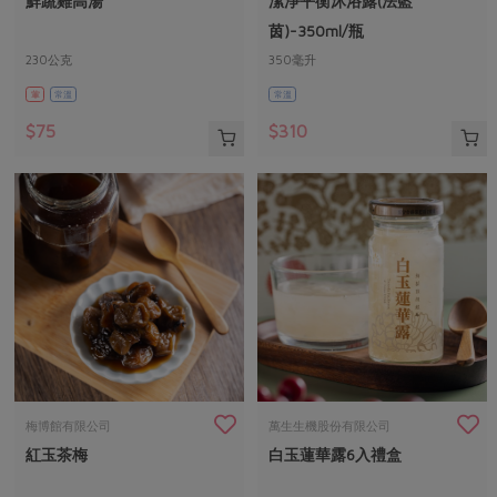
鮮蔬雞高湯
潔淨平衡沐浴露(法藍
媒體報導
最新產品
節慶大餐
茵)-350ml/瓶
下載專區
230公克
350毫升
優惠專區
葷
常溫
常溫
高麗菜海鮮煎餅
地區活動
素食專區
$75
$310
社務會議
地區活動
樂齡友善
活動報下載
梅博館有限公司
萬生生機股份有限公司
紅玉茶梅
白玉蓮華露6入禮盒