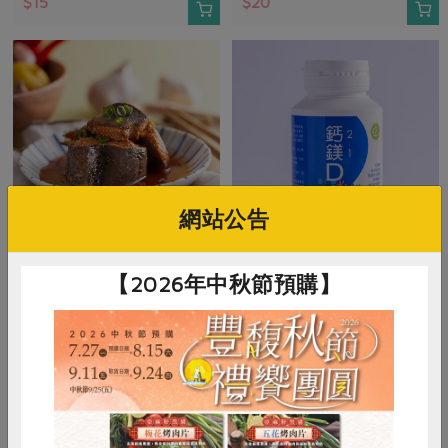
$15
$20
網站公告
鰻鄉企業社
昱倫生物科技股份有限公司
【2026年中秋節預購】
茄汁虱目魚
鈣鎂D膠囊
230公克(含固形量150公克)
60粒/瓶
葷
常溫
奶素
常溫
$69
$380