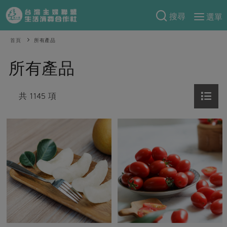
搜尋
選單
產品分類
首頁
所有產品
當季蔬果
食譜料理
所有產品
一籃菜
當令水果
食材
特別企畫
芽苗類
共 1145 項
蕈菇類
米食
預購活動
綠主張
辛香料類
麵食
把最好的台灣味帶回家！
觀點文章
關於合作社
肉食
奶蛋豆・五穀
防災用品預購圓滿結束
主婦食堂
一籃菜真心話
海鮮
蛋
乳製品
認識合作社
重要公告
2026年端午節預購圓滿結束
社內大小事
合作聯合國
常備菜
豆製品
米麵雜糧
關於我們
更多預購活動
產品故事
生活提案
蔬食
合作社組織
肉品・水產
樂齡生活
親子食育
蛋料理
當季產品
員工與求才