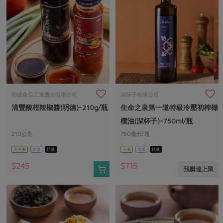
明德食品工業股份有限公司
深杯子有限公司
清豐酸柑辣椒醬(明德)-210g/瓶
生命之泉第一道特級冷壓初榨橄
欖油(深杯子)-750ml/瓶
210公克
750毫升/瓶
五辛素
常溫
預購
全素
常溫
預購
$245
$715
預購達上限