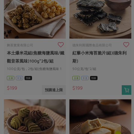
舞茶實業有限公司
德朱利斯國際食品有限公司
本土爆米花組(焦糖海鹽風味/鐵
紅藜小米海苔脆片(組)(德朱利
觀音茶風味)100g*2包/組
斯)
100公克/包，2包/組(焦糖海鹽風味 1
50公克/包*2/組
包+鐵觀音茶風味 1 包)
全素
常溫
預購
全素
常溫
預購
$199
$199
預購達上限