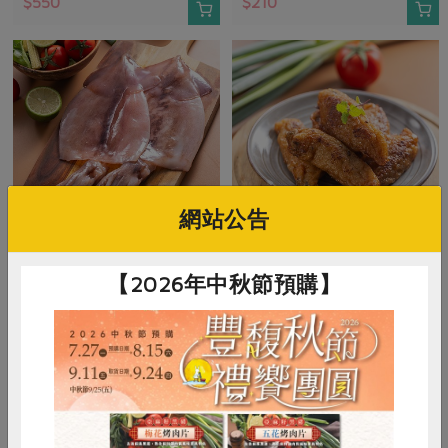
$550
$210
網站公告
御鑫水產企業有限公司
協發生活事業有限公司
【2026年中秋節預購】
魷魚片一夜干(御鑫)-350g
澎湖手工魚粿-300g
350公克
300公克
葷
冷凍
預購
葷
冷凍
預購
$265
$195