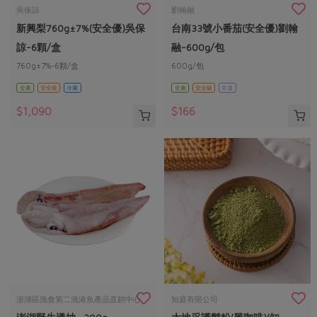
畜產肉類
水產
廚房瑜伽
吳保諒
劉翰融
合作25-經典快閃最後一週
新興梨760g±7%(安全優)吳保
台南33號小番茄(安全優)劉翰
水畜加工品
料理方式
產品檢驗
合作25-精選產品第四彈
關注議題
諒-6顆/盒
融-600g/包
烘焙．點心
自主把關
760g±7%-6顆/盒
600g/包
合作25-精選產品第三彈
調理食材・點心
減硝酸鹽
惜食
醬料
全素
安全級
冷藏
全素
安全級
常溫
檢驗報告
更多當季產品
調味醬料/南北貨
烘焙
非基改運動
支持本土農糧
湯品．鍋物
$1,090
$166
硝酸鹽檢驗
休閒零嘴
沖泡飲品
廢核運動
能源議題
漬物
議題活動
保健食品
減添加物
減塑減廢
涼拌沙拉
社員權益
主婦聯盟X樂齡網特約優惠案
公益金
食農教育
飲品
居家好物
合作社法規
30%rPET紅烏龍茶
更多議題
美妝保養
個人清潔
社務專區
2024農業發展計畫年度報告
主題食譜
生活者e週報
家庭清潔
織品
選舉專區
更多議題活動
異國料理
日用品
圖書禮品
綠主張月刊
年菜食譜
防災用品
最新消息
把最好的台灣味帶回家！
澎湖區漁會第二漁港魚產品直銷中心
知庭有限公司
典藏閱覽室
養身食補