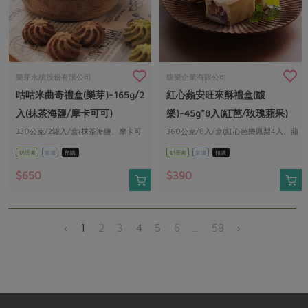
樂芽永續股份有限公司
馥樂企業有限公司
咕咕米曲奇禮盒(樂芽)-165g/2
紅心蘋安旺來酥禮盒(馥
入(抹茶海鹽/摩卡可可)
樂)-45g*8入(紅芭/玫瑰蘋果)
330公克/2罐入/盒(抹茶海鹽、摩卡可
360公克/8入/盒(紅心芭樂鳳梨4入、蘋
可)
果玫瑰4入)
奶蛋素
常溫
預購
奶蛋素
常溫
預購
$650
$390
‹
1
2
3
4
5
6
...
58
›