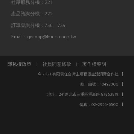
社籍服務分機：221
產品諮詢分機：222
訂單查詢分機：736、739
Email：gncoop@hucc-coop.tw
隱私權政策
|
社員同意條款
|
著作權聲明
|
© 2021 有限責任台灣主婦聯盟生活消費合作社
|
統一編號：18492800
|
地址：241新北市三重區重新路五段639號
|
傳真：02-2995-6500