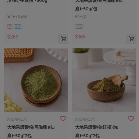
澎湖野生透抽 -300g
大地采護髮粉(黑咖啡)(知
媒體報導
最新產品
節慶大餐
庭)-50g/包
下載專區
300公克±3%
50公克
優惠專區
葷
冷凍
常溫
高麗菜海鮮煎餅
地區活動
素食專區
$269
$165
社務會議
地區活動
樂齡友善
活動報下載
知庭有限公司
知庭有限公司
大地采護髮粉(黑咖啡)(知
大地采護髮粉(紅褐)(知
庭)-50g*2包
庭)-50g*2包