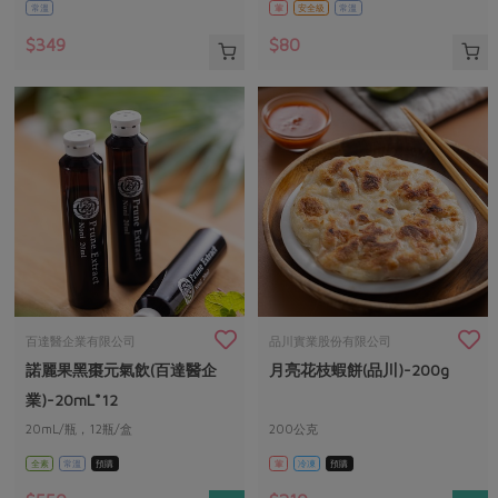
常溫
葷
安全級
常溫
書)
$349
$80
百達醫企業有限公司
品川實業股份有限公司
諾麗果黑棗元氣飲(百達醫企
月亮花枝蝦餅(品川)-200g
業)-20mL*12
20mL/瓶，12瓶/盒
200公克
全素
常溫
預購
葷
冷凍
預購