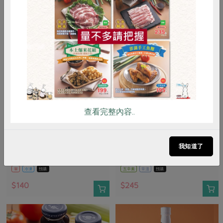
惜食
RPET
食譜
減硝酸鹽
雞蛋
食安
共同購買
查看完整內容..
正鑫水產加工有限公司
明德食品工業股份有限公司
虱目魚水餃(韭菜口
清豐黑蒜茸醬(明德)-240g/瓶
味)-400g/(20粒)
我知道了
400公克/包，約20顆入
240公克
葷
冷凍
預購
五辛素
常溫
預購
$140
$245