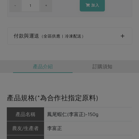
媒體報導
最新產品
加入
節慶大餐
下載專區
優惠專區
高麗菜海鮮煎餅
地區活動
付款與運送
素食專區
（全區供應 | 冷凍配送）
社務會議
地區活動
樂齡友善
活動報下載
產品介紹
訂購須知
產品規格(*為合作社指定原料)
產品名稱
鳳尾蝦仁(李富正)-150g
農友/生產者
李富正