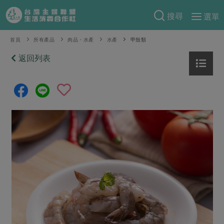
搜尋
選單
產品分類
首頁
所有產品
肉品・水產
水產
甲殼類
當季蔬果
返回列表
食譜料理
一籃菜
當令水果
食材
特別企畫
芽苗類
蕈菇類
米食
預購活動
綠主張
辛香料類
麵食
把最好的台灣味帶回家！
觀點文章
關於合作社
肉食
奶蛋豆・五穀
防災用品預購圓滿結束
主婦食堂
一籃菜真心話
海鮮
蛋
乳製品
認識合作社
重要公告
2026年端午節預購圓滿結束
社內大小事
合作聯合國
常備菜
豆製品
米麵雜糧
關於我們
更多預購活動
產品故事
生活提案
蔬食
合作社組織
肉品・水產
樂齡生活
親子食育
蛋料理
當季產品
員工與求才