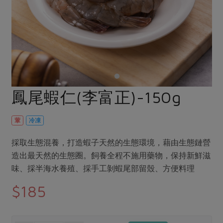
畜產肉類
水產
廚房瑜伽
傳到心坎裡，誠心又澎派
水畜加工品
料理方式
產品檢驗
合作25-經典快閃最後一週
關注議題
烘焙．點心
自主把關
合作25-精選產品第四彈
調理食材・點心
減硝酸鹽
惜食
醬料
檢驗報告
更多當季產品
調味醬料/南北貨
烘焙
非基改運動
支持本土農糧
湯品．鍋物
硝酸鹽檢驗
休閒零嘴
沖泡飲品
廢核運動
能源議題
鳳尾蝦仁(李富正)-150g
漬物
議題活動
保健食品
減添加物
減塑減廢
涼拌沙拉
社員權益
主婦聯盟X樂齡網特約優惠案
葷
冷凍
公益金
食農教育
飲品
居家好物
合作社法規
30%rPET紅烏龍茶
更多議題
採取生態混養，打造蝦子天然的生態環境，藉由生態鏈營
美妝保養
個人清潔
社務專區
2024農業發展計畫年度報告
造出最天然的生態圈。飼養全程不施用藥物，保持新鮮滋
主題食譜
生活者e週報
味、採半海水養殖、採手工剝蝦尾部留殼、方便料理
家庭清潔
織品
選舉專區
更多議題活動
異國料理
$185
日用品
圖書禮品
綠主張月刊
年菜食譜
防災用品
最新消息
傳到心坎裡，誠心又澎派
典藏閱覽室
養身食補