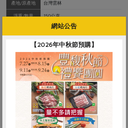
產地/原產地
台灣雲林
淨重/數量
150公克
網站公告
內容物
白蝦
保存條件
冷凍未開封可保存12個月
【2026年中秋節預購】
產品說明
採取生態混養，打造蝦子天然的生態
環境，藉由生態鏈營造出最天然的生
態圈。飼養全程不施用藥物，保持新
鮮滋味。
調理方式
無須解凍，將白蝦以流水沖掉表層薄
冰即可料理。
惜食
RPET
食譜
減硝酸鹽
雞蛋
食安
共同購買
注意事項
本品含有甲殼類及其製品，對其過敏
者請勿食用。