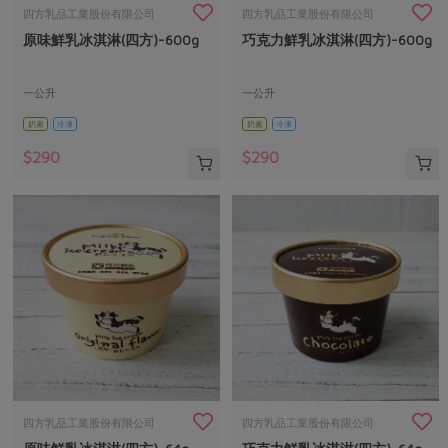
畜產肉類
水產
廚房瑜伽
四方乳品工業股份有限公司
四方乳品工業股份有限公司
傳到心坎裡，誠心又澎派
原味鮮乳冰淇淋(四方)-600g
巧克力鮮乳冰淇淋(四方)-600g
水畜加工品
料理方式
產品檢驗
合作25-經典快閃最後一週
關注議題
烘焙．點心
自主把關
一公升
一公升
合作25-精選產品第四彈
調理食材・點心
減硝酸鹽
惜食
醬料
奶素
冷凍
奶素
冷凍
檢驗報告
更多當季產品
調味醬料/南北貨
烘焙
非基改運動
支持本土農糧
湯品．鍋物
$290
$290
硝酸鹽檢驗
休閒零嘴
沖泡飲品
廢核運動
能源議題
漬物
議題活動
保健食品
減添加物
減塑減廢
涼拌沙拉
社員權益
主婦聯盟X樂齡網特約優惠案
公益金
食農教育
飲品
居家好物
合作社法規
30%rPET紅烏龍茶
更多議題
美妝保養
個人清潔
社務專區
2024農業發展計畫年度報告
主題食譜
生活者e週報
家庭清潔
織品
選舉專區
更多議題活動
異國料理
日用品
圖書禮品
綠主張月刊
年菜食譜
防災用品
最新消息
傳到心坎裡，誠心又澎派
四方乳品工業股份有限公司
四方乳品工業股份有限公司
典藏閱覽室
養身食補