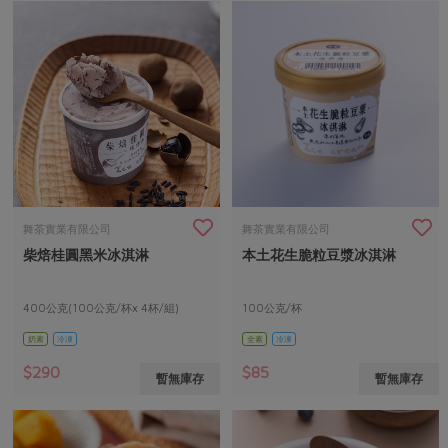
舞茶實業有限公司
舞茶實業有限公司
柴焙桂圓黑米冰淇淋
本土花生脆粒豆漿冰淇淋
400公克(100公克/杯x 4杯/組)
100公克/杯
奶素
冷凍
全素
冷凍
$290
$85
暫無庫存
暫無庫存