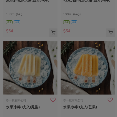
原味鮮乳冰淇淋(四方)-64g
巧克力鮮乳冰淇淋(四方)-64g
媒體報導
最新產品
節慶大餐
下載專區
100ml (64g)
100ml (64g)
優惠專區
奶素
冷凍
奶素
冷凍
高麗菜海鮮煎餅
地區活動
素食專區
$54
$54
社務會議
地區活動
樂齡友善
活動報下載
春一枝有限公司
春一枝有限公司
水果冰棒3支入(鳳梨)
水果冰棒3支入(芒果)