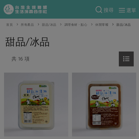
搜尋
選單
產品分類
首頁
所有產品
甜品/冰品
調理食材・點心
休閒零嘴
甜品/冰品
當季蔬果
食譜料理
甜品/冰品
一籃菜
當令水果
食材
特別企畫
芽苗類
共 16 項
蕈菇類
米食
預購活動
綠主張
辛香料類
麵食
把最好的台灣味帶回家！
觀點文章
關於合作社
肉食
奶蛋豆・五穀
防災用品預購圓滿結束
主婦食堂
一籃菜真心話
海鮮
蛋
乳製品
認識合作社
重要公告
2026年端午節預購圓滿結束
社內大小事
合作聯合國
常備菜
豆製品
米麵雜糧
關於我們
更多預購活動
產品故事
生活提案
蔬食
合作社組織
肉品・水產
樂齡生活
親子食育
蛋料理
當季產品
員工與求才