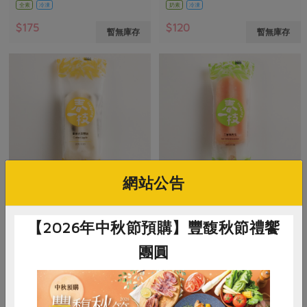
全素
冷凍
奶素
冷凍
$175
$120
暫無庫存
暫無庫存
網站公告
春一枝有限公司
春一枝有限公司
【2026年中秋節預購】豐馥秋節禮饗
釋迦冰棒(春一枝)-80g*3入/盒
海鹽西瓜冰棒(春一枝)-80g*3
入/盒
團圓
240公克(80公克/枝×3枝/盒)
80公克 /枝 × 3入
全素
冷凍
全素
冷凍