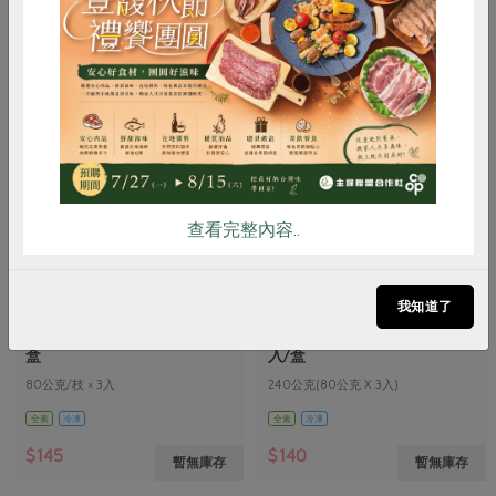
$155
$175
暫無庫存
暫無庫存
惜食
RPET
食譜
減硝酸鹽
雞蛋
食安
共同購買
查看完整內容..
春一枝有限公司
春一枝有限公司
我知道了
百香果冰棒(春一枝)-80g*3入/
蜂蜜檸檬冰棒(春一枝)-80g*3
盒
入/盒
80公克/枝 × 3入
240公克(80公克 X 3入)
全素
冷凍
全素
冷凍
$145
$140
暫無庫存
暫無庫存