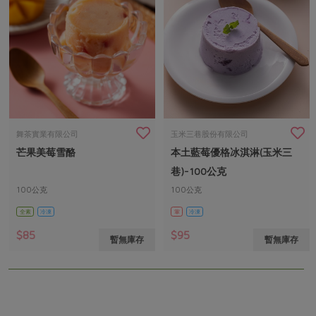
舞茶實業有限公司
玉米三巷股份有限公司
芒果美莓雪酪
本土藍莓優格冰淇淋(玉米三
巷)-100公克
100公克
100公克
全素
冷凍
葷
冷凍
$85
$95
暫無庫存
暫無庫存