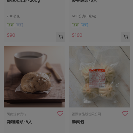
純糙米米粉-200g
麥香饅頭-8入
媒體報導
最新產品
節慶大餐
下載專區
200公克
600公克(8粒裝)
優惠專區
全素
常溫
全素
冷凍
高麗菜海鮮煎餅
地區活動
素食專區
$90
$160
社務會議
地區活動
樂齡友善
活動報下載
阿南達食品行
福潤食品股份限公司
雜糧饅頭-8入
鮮肉包