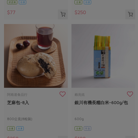
奶蛋素
冷凍
全素
冷凍
$77
$250
阿南達食品行
賴兆炫
芝麻包-8入
銀川有機長糯白米-600g/包
800公克(8粒裝)
600g
全素
冷凍
全素
常溫