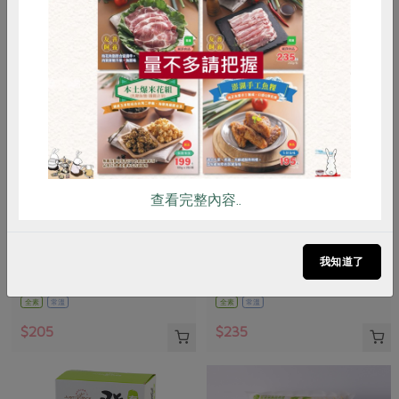
惜食
RPET
食譜
減硝酸鹽
雞蛋
食安
共同購買
查看完整內容..
蘇榮
御皇米企業股份有限公司
免浸泡糙米(蘇榮)-1.5kg/包
胚芽米(東里)-2kg/包
我知道了
1.5公斤
2kg
全素
常溫
全素
常溫
$205
$235