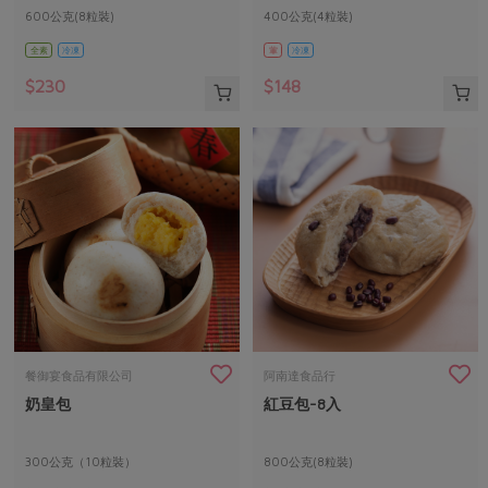
600公克(8粒裝)
400公克(4粒裝)
全素
冷凍
葷
冷凍
$230
$148
餐御宴食品有限公司
阿南達食品行
奶皇包
紅豆包-8入
300公克（10粒裝）
800公克(8粒裝)