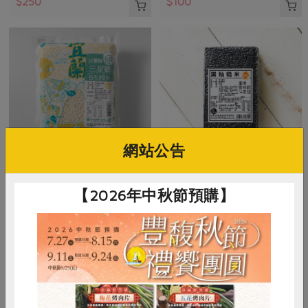
$250
$100
網站公告
陳晉恭
蘇榮
【2026年中秋節預購】
長秈糯米(宜蘭)-1kg/包
黑秈糙米(蘇榮)-1kg/包
1公斤
1公斤
全素
常溫
全素
常溫
$125
$200