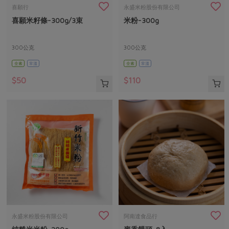
畜產肉類
水產
廚房瑜伽
喜願行
永盛米粉股份有限公司
合作25-經典快閃最後一週
喜願米籽條-300g/3束
米粉-300g
水畜加工品
料理方式
產品檢驗
合作25-精選產品第四彈
關注議題
烘焙．點心
自主把關
300公克
300公克
合作25-精選產品第三彈
調理食材・點心
減硝酸鹽
惜食
醬料
全素
常溫
全素
常溫
檢驗報告
更多當季產品
調味醬料/南北貨
烘焙
非基改運動
支持本土農糧
湯品．鍋物
$50
$110
硝酸鹽檢驗
休閒零嘴
沖泡飲品
廢核運動
能源議題
漬物
議題活動
保健食品
減添加物
減塑減廢
涼拌沙拉
社員權益
主婦聯盟X樂齡網特約優惠案
公益金
食農教育
飲品
居家好物
合作社法規
30%rPET紅烏龍茶
更多議題
美妝保養
個人清潔
社務專區
2024農業發展計畫年度報告
主題食譜
生活者e週報
家庭清潔
織品
選舉專區
更多議題活動
異國料理
日用品
圖書禮品
綠主張月刊
年菜食譜
防災用品
最新消息
把最好的台灣味帶回家！
永盛米粉股份有限公司
阿南達食品行
典藏閱覽室
養身食補