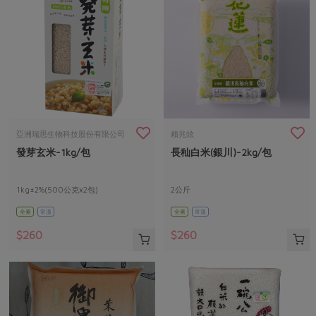
亞洲瑞思生物科技股份有限公司
賴兆炫
發芽玄米-1kg/包
長秈白米(銀川)-2kg/包
1kg±2%(500公克x2包)
2公斤
全素
常溫
全素
常溫
$260
$260