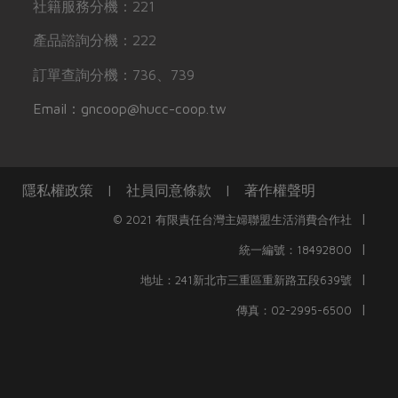
社籍服務分機：221
產品諮詢分機：222
訂單查詢分機：736、739
Email：gncoop@hucc-coop.tw
隱私權政策
|
社員同意條款
|
著作權聲明
|
© 2021 有限責任台灣主婦聯盟生活消費合作社
|
統一編號：18492800
|
地址：241新北市三重區重新路五段639號
|
傳真：02-2995-6500