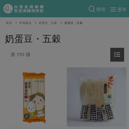
搜尋
選單
產品分類
首頁
所有產品
奶蛋豆・五穀
奶蛋豆・五穀
當季蔬果
食譜料理
奶蛋豆・五穀
一籃菜
當令水果
食材
特別企畫
芽苗類
共 170 項
蕈菇類
米食
預購活動
綠主張
辛香料類
麵食
把最好的台灣味帶回家！
觀點文章
關於合作社
肉食
奶蛋豆・五穀
防災用品預購圓滿結束
主婦食堂
一籃菜真心話
海鮮
蛋
乳製品
認識合作社
重要公告
2026年端午節預購圓滿結束
社內大小事
合作聯合國
常備菜
豆製品
米麵雜糧
關於我們
更多預購活動
產品故事
生活提案
蔬食
合作社組織
肉品・水產
樂齡生活
親子食育
蛋料理
當季產品
員工與求才