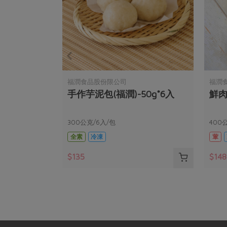
福潤食品股份限公司
福潤
手作芋泥包(福潤)-50g*6入
鮮
300公克/6入/包
400
全素
冷凍
葷
$135
$148