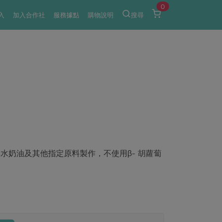
0
入
加入合作社
服務據點
購物說明
搜尋
水奶油及其他指定原料製作，不使用β- 胡蘿蔔