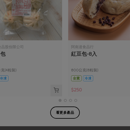
食品股份限公司
阿南達食品行
肉包
紅豆包-8入
公克(4粒裝)
800公克(8粒裝)
冷凍
全素
冷凍
$250
看更多產品