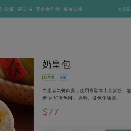
別企畫
綠主張
關於合作社
重要公告
社員登
奶皇包
奶蛋素
冷凍
生產者為餐御宴，使用喜願本土全麥粉、無
素(內餡著色用)、香料、及氫化油脂。
$77