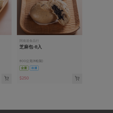
阿南達食品行
芝麻包-8入
800公克(8粒裝)
全素
冷凍
$250