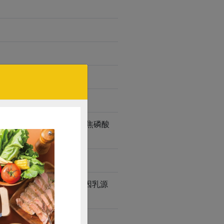
、泡打粉(玉米澱粉、酸性焦磷酸
用香料及氫化油脂，風味會因乳源