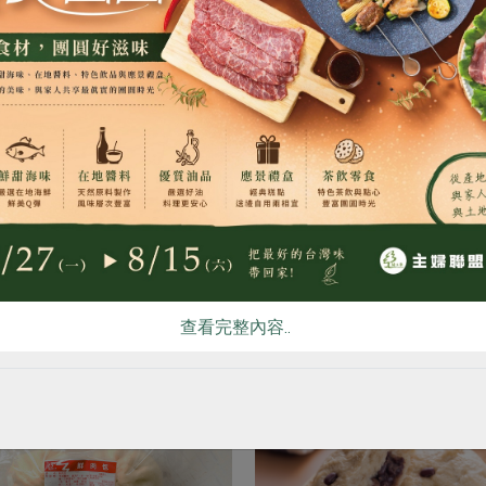
的穀類、蛋、牛奶、大豆及其製品，對其過敏者請勿食用
食
RPET
食譜
減硝酸鹽
雞蛋
食安
共同
關鍵字
# 包子
你可能有興趣的產品
查看完整內容..