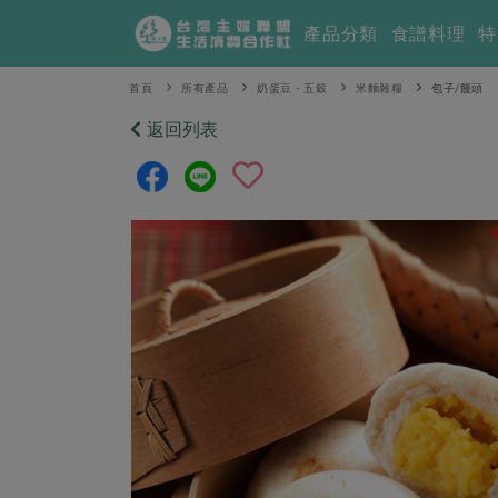
產品分類
食譜料理
特
首頁
所有產品
奶蛋豆・五穀
米麵雜糧
包子/饅頭
返回列表