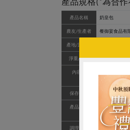
產品規格(*為合作
產品名稱
奶皇包
農友/生產者
餐御宴食品有
產地/原產地
台灣
淨重/數量
300公克（10
內容物
低筋麵粉、中
鈉、碳酸氫鈉)
保存條件
冷凍未開封可保
產品說明
麵粉中使用2
不同而略有改
調理方式
取出奶皇包，