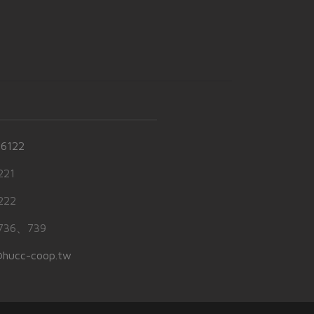
-6122
21
22
36、739
hucc-coop.tw