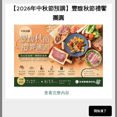
【2026年中秋節預購】豐馥秋節禮饗
保存條件
冷凍未開封可保存6個月
團圓
產品說明
使用合作社指定原料(以*表示)製作，
不添加防腐劑
調理方式
一般電鍋於外鍋倒入約2杯的水，無
須解凍直接蒸約25分鐘，電鍋開關自
惜食
RPET
食譜
減硝酸鹽
動跳起後，再燜兩分鐘即可；蒸熱後
雞蛋
食安
共同購買
請勿於鍋內保溫過久，避免麵皮脫水
老化
注意事項
本品含麩質之穀物、大豆、芝麻及其
製品，對其過敏者請勿食用
查看完整內容..
備註/
非供即食, 應充分加熱
其他標示
我知道了