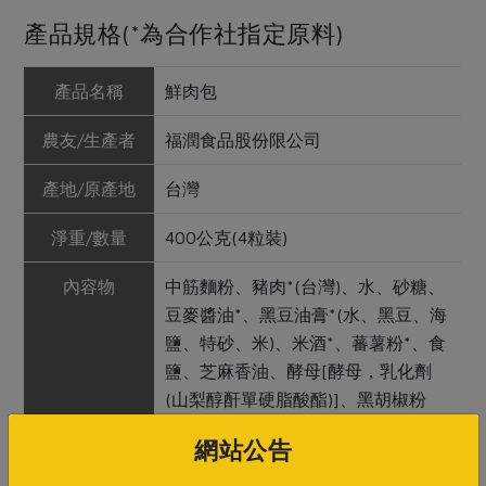
產品規格(*為合作社指定原料)
產品名稱
鮮肉包
農友/生產者
福潤食品股份限公司
產地/原產地
台灣
淨重/數量
400公克(4粒裝)
內容物
中筋麵粉、豬肉*(台灣)、水、砂糖、
豆麥醬油*、黑豆油膏*(水、黑豆、海
鹽、特砂、米)、米酒*、蕃薯粉*、食
鹽、芝麻香油、酵母[酵母，乳化劑
(山梨醇酐單硬脂酸酯)]、黑胡椒粉
*、白胡椒粉*、五香粉(大茴香、小茴
網站公告
香、丁香、花椒、甘草)、碳酸氫鈉
(小蘇打)