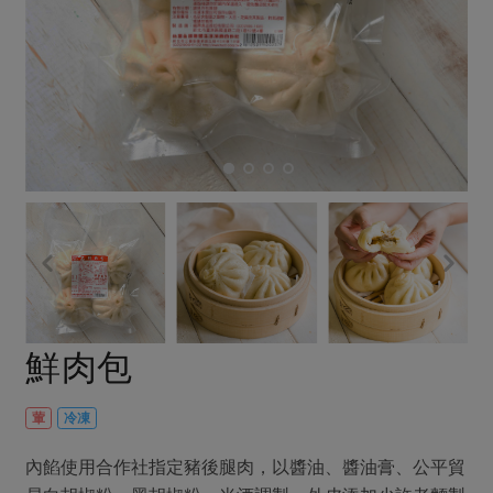
畜產肉類
水產
廚房瑜伽
合作25-經典快閃最後一週
水畜加工品
料理方式
產品檢驗
合作25-精選產品第四彈
關注議題
烘焙．點心
自主把關
合作25-精選產品第三彈
調理食材・點心
減硝酸鹽
惜食
醬料
檢驗報告
更多當季產品
調味醬料/南北貨
烘焙
非基改運動
支持本土農糧
湯品．鍋物
硝酸鹽檢驗
休閒零嘴
沖泡飲品
廢核運動
能源議題
漬物
議題活動
保健食品
減添加物
減塑減廢
涼拌沙拉
社員權益
主婦聯盟X樂齡網特約優惠案
公益金
食農教育
飲品
居家好物
合作社法規
30%rPET紅烏龍茶
更多議題
美妝保養
個人清潔
社務專區
2024農業發展計畫年度報告
鮮肉包
主題食譜
生活者e週報
家庭清潔
織品
選舉專區
更多議題活動
異國料理
日用品
圖書禮品
葷
冷凍
綠主張月刊
年菜食譜
防災用品
最新消息
把最好的台灣味帶回家！
內餡使用合作社指定豬後腿肉，以醬油、醬油膏、公平貿
典藏閱覽室
養身食補