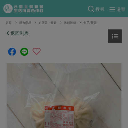
搜尋
選單
產品分類
首頁
所有產品
奶蛋豆・五穀
米麵雜糧
包子/饅頭
當季蔬果
返回列表
食譜料理
一籃菜
當令水果
食材
特別企畫
芽苗類
蕈菇類
米食
預購活動
綠主張
辛香料類
麵食
把最好的台灣味帶回家！
觀點文章
關於合作社
肉食
奶蛋豆・五穀
防災用品預購圓滿結束
主婦食堂
一籃菜真心話
海鮮
蛋
乳製品
認識合作社
重要公告
2026年端午節預購圓滿結束
社內大小事
合作聯合國
常備菜
豆製品
米麵雜糧
關於我們
更多預購活動
產品故事
生活提案
蔬食
合作社組織
肉品・水產
樂齡生活
親子食育
蛋料理
當季產品
員工與求才