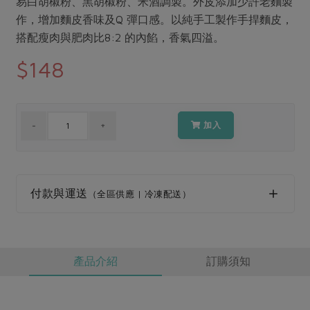
易白胡椒粉、黑胡椒粉、米酒調製。外皮添加少許老麵製
媒體報導
最新產品
節慶大餐
作，增加麵皮香味及Q 彈口感。以純手工製作手捍麵皮，
下載專區
搭配瘦肉與肥肉比8:2 的內餡，香氣四溢。
優惠專區
$148
高麗菜海鮮煎餅
地區活動
素食專區
社務會議
地區活動
樂齡友善
活動報下載
加入
付款與運送
（全區供應 | 冷凍配送）
產品介紹
訂購須知