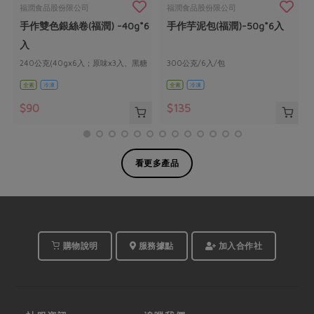
福潤食品股份限公司
福潤食品股份限公司
手作雙色銀絲卷(福潤) -40g*6
手作芋泥包(福潤)-50g*6入
入
240公克(40gx6入；原味x3入、黑糖
300公克/6入/包
x3入)
全素
冷凍
全素
冷凍
$90
$135
看更多產品
購物說明
服務據點
加入合作社