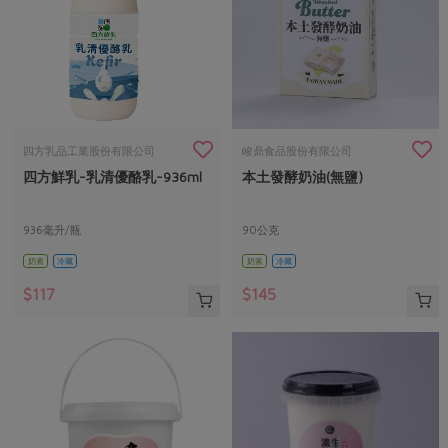
四方乳品工業股份有限公司
峻鼎食品股份有限公司
四方鮮乳-乳清優酪乳-936ml
本土發酵奶油(無鹽)
936毫升/瓶
90公克
奶素
冷藏
奶素
冷藏
$117
$145