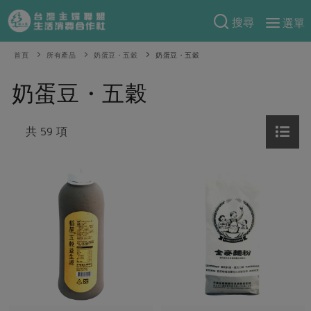
搜尋
選單
產品分類
首頁
所有產品
奶蛋豆・五穀
奶蛋豆・五穀
當季蔬果
食譜料理
奶蛋豆・五穀
一籃菜
當令水果
食材
特別企畫
芽苗類
共 59 項
蕈菇類
米食
預購活動
綠主張
辛香料類
麵食
把最好的台灣味帶回家！
觀點文章
關於合作社
肉食
奶蛋豆・五穀
防災用品預購圓滿結束
主婦食堂
一籃菜真心話
海鮮
蛋
乳製品
認識合作社
重要公告
2026年端午節預購圓滿結束
社內大小事
合作聯合國
常備菜
豆製品
米麵雜糧
關於我們
更多預購活動
產品故事
生活提案
蔬食
合作社組織
肉品・水產
樂齡生活
親子食育
蛋料理
當季產品
員工與求才