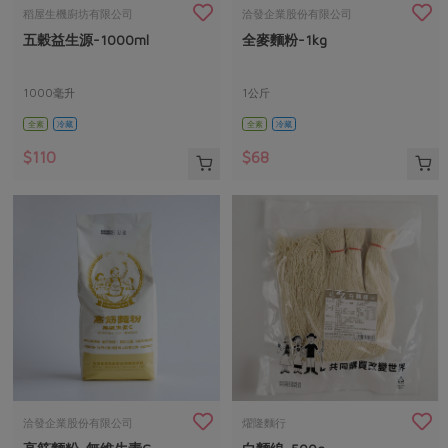
畜產肉類
水產
廚房瑜伽
稻屋生機廚坊有限公司
洽發企業股份有限公司
傳到心坎裡，誠心又澎派
五穀益生源-1000ml
全麥麵粉-1kg
水畜加工品
料理方式
產品檢驗
合作25-經典快閃最後一週
關注議題
烘焙．點心
自主把關
1000毫升
1公斤
合作25-精選產品第四彈
調理食材・點心
減硝酸鹽
惜食
醬料
全素
冷藏
全素
冷藏
檢驗報告
更多當季產品
調味醬料/南北貨
烘焙
非基改運動
支持本土農糧
湯品．鍋物
$110
$68
硝酸鹽檢驗
休閒零嘴
沖泡飲品
廢核運動
能源議題
漬物
議題活動
保健食品
減添加物
減塑減廢
涼拌沙拉
社員權益
主婦聯盟X樂齡網特約優惠案
公益金
食農教育
飲品
居家好物
合作社法規
30%rPET紅烏龍茶
更多議題
美妝保養
個人清潔
社務專區
2024農業發展計畫年度報告
主題食譜
生活者e週報
家庭清潔
織品
選舉專區
更多議題活動
異國料理
日用品
圖書禮品
綠主張月刊
年菜食譜
防災用品
最新消息
傳到心坎裡，誠心又澎派
洽發企業股份有限公司
燿隆麵行
典藏閱覽室
養身食補