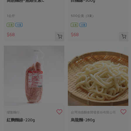
高筋麵粉-無維生素C
白麵線-500g
媒體報導
最新產品
節慶大餐
下載專區
1公斤
500公克（3束）
優惠專區
全素
冷藏
全素
冷藏
高麗菜海鮮煎餅
地區活動
素食專區
$68
$68
社務會議
地區活動
樂齡友善
活動報下載
燿隆麵行
台灣鴻德麵食開發股份有限公司
紅麴麵線-220g
烏龍麵-280g