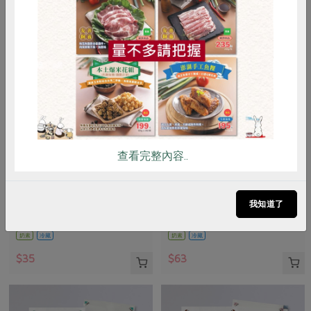
惜食
RPET
食譜
減硝酸鹽
雞蛋
食安
共同購買
查看完整內容..
四方乳品工業股份有限公司
四方乳品工業股份有限公司
四方鮮乳-成分無調整
25%鮮奶油-180ml
(小)-200ml
我知道了
200毫升/瓶
180毫升
奶素
冷藏
奶素
冷藏
$35
$63