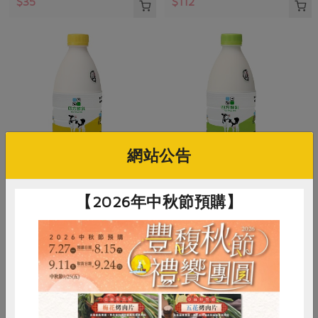
$35
$112
網站公告
四方乳品工業股份有限公司
四方乳品工業股份有限公司
【2026年中秋節預購】
四方鮮乳-成分無調整
四方鮮乳-低脂鮮乳(大)-936ml
(大)-936ml
936毫升/瓶
936毫升/瓶
奶素
冷藏
奶素
冷藏
$105
$105