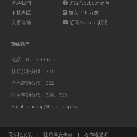
聯絡我們
追蹤Facebook專頁
下載專區
加入LINE好友
友善連結
訂閱YouTube頻道
聯絡我們
電話：
02-2999-6122
社籍服務分機：221
產品諮詢分機：222
訂單查詢分機：736、739
Email：gncoop@hucc-coop.tw
隱私權政策
|
社員同意條款
|
著作權聲明