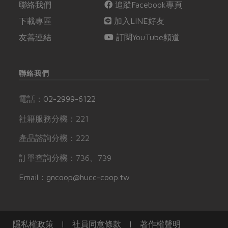
聯絡我們
追蹤Facebook專頁
下載專區
加入LINE好友
友善連結
訂閱YouTube頻道
聯絡我們
電話：
02-2999-6122
社籍服務分機：221
產品諮詢分機：222
訂單查詢分機：736、739
Email：gncoop@hucc-coop.tw
隱私權政策
|
社員同意條款
|
著作權聲明