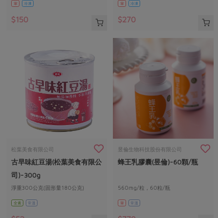
葷
冷凍
葷
冷凍
$150
$270
松葉美食有限公司
昱倫生物科技股份有限公司
古早味紅豆湯(松葉美食有限公
蜂王乳膠囊(昱倫)-60顆/瓶
司)-300g
淨重300公克(固形量180公克)
560mg/粒，60粒/瓶
全素
常溫
葷
常溫