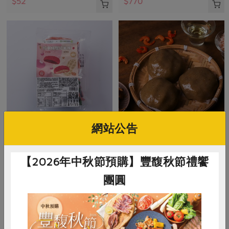
$52
$770
網站公告
米棋食品有限公司
米棋食品有限公司
好事成雙紅龜粿-紅豆/花生(米
菜脯米草仔粿(米棋)-300g/3入
【2026年中秋節預購】豐馥秋節禮饗
棋)-480g/6入
團圓
480g/6入(紅豆口味*3+花生口味*3)
300公克(100公克x3入)
奶素
冷凍
葷
冷凍
$270
$135