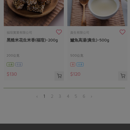
福瑄實業有限公司
責生有限公司
黑糙米花生米香(福瑄)-200g
鱸魚高湯(責生)-500g
200公克
500公克
全素
常溫
葷
冷凍
$130
$120
‹
1
2
3
4
5
6
›