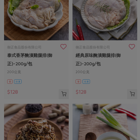
御正食品股份有限公司
御正食品股份有限公司
泰式香茅醃漬雞腿排(御
經典原味醃漬雞腿排(御
正)-200g/包
正)-200g/包
200公克
200公克
葷
冷凍
葷
冷凍
$128
$128