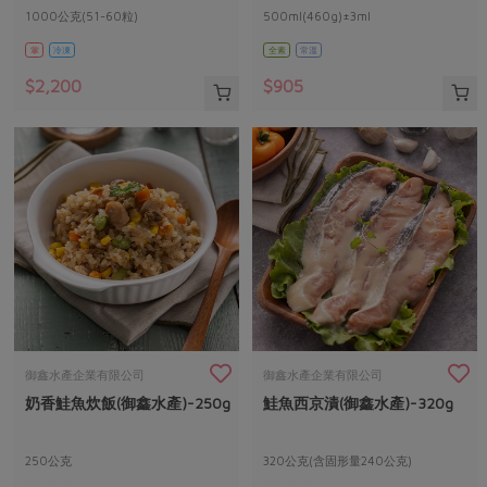
1000公克(51-60粒)
500ml(460g)±3ml
葷
冷凍
全素
常溫
$2,200
$905
御鑫水產企業有限公司
御鑫水產企業有限公司
奶香鮭魚炊飯(御鑫水產)-250g
鮭魚西京漬(御鑫水產)-320g
250公克
320公克(含固形量240公克)