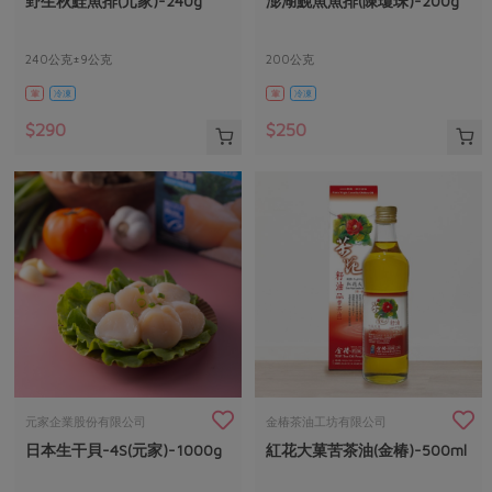
野生秋鮭魚排(元家)-240g
澎湖鮸魚魚排(陳瓊珠)-200g
媒體報導
最新產品
節慶大餐
下載專區
240公克±9公克
200公克
優惠專區
葷
冷凍
葷
冷凍
高麗菜海鮮煎餅
地區活動
素食專區
$290
$250
社務會議
地區活動
樂齡友善
活動報下載
元家企業股份有限公司
金椿茶油工坊有限公司
日本生干貝-4S(元家)-1000g
紅花大菓苦茶油(金椿)-500ml