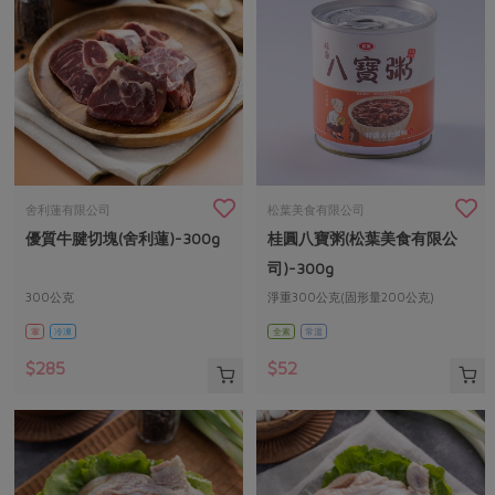
舍利蓮有限公司
松葉美食有限公司
優質牛腱切塊(舍利蓮)-300g
桂圓八寶粥(松葉美食有限公
司)-300g
300公克
淨重300公克(固形量200公克)
葷
冷凍
全素
常溫
$285
$52