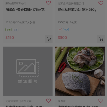
畜產肉類
水產
廚房瑜伽
豪瀚國際有限公司
元家企業股份有限公司
合作25-經典快閃最後一週
滷蛋白-醬香口味-175公克
野生秋鮭菲力(元家)-250g
水畜加工品
料理方式
產品檢驗
合作25-精選產品第四彈
關注議題
烘焙．點心
自主把關
175公克(35公克*5入)/包
250公克±9公克
合作25-精選產品第三彈
調理食材・點心
減硝酸鹽
惜食
醬料
蛋素
常溫
葷
冷凍
檢驗報告
更多當季產品
調味醬料/南北貨
烘焙
非基改運動
支持本土農糧
湯品．鍋物
$150
$300
硝酸鹽檢驗
休閒零嘴
沖泡飲品
廢核運動
能源議題
漬物
議題活動
保健食品
減添加物
減塑減廢
涼拌沙拉
社員權益
主婦聯盟X樂齡網特約優惠案
公益金
食農教育
飲品
居家好物
合作社法規
30%rPET紅烏龍茶
更多議題
美妝保養
個人清潔
社務專區
2024農業發展計畫年度報告
主題食譜
生活者e週報
家庭清潔
織品
選舉專區
更多議題活動
異國料理
日用品
圖書禮品
綠主張月刊
年菜食譜
防災用品
最新消息
把最好的台灣味帶回家！
元家企業股份有限公司
陳瓊珠
典藏閱覽室
養身食補