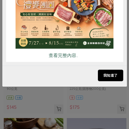
惜食
RPET
食譜
減硝酸鹽
雞蛋
食安
共同購買
查看完整內容..
峻鼎食品股份有限公司
保證責任花蓮縣肉品運銷合作社
本土發酵奶油(無鹽)
味噌鹽麴五花醃肉片(花肉
我知道了
社)-225g
90公克
225公克(固形物200公克)
奶素
冷藏
葷
冷凍
$145
$175