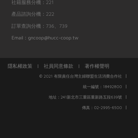
社籍服務分機：221
產品諮詢分機：222
訂單查詢分機：736、739
Email：gncoop@hucc-coop.tw
隱私權政策
|
社員同意條款
|
著作權聲明
|
© 2021 有限責任台灣主婦聯盟生活消費合作社
|
統一編號：18492800
|
地址：241新北市三重區重新路五段639號
|
傳真：02-2995-6500