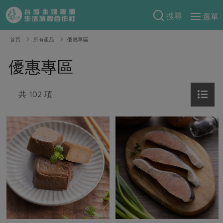
搜尋
選單
產品分類
首頁
所有產品
優惠專區
當季蔬果
食譜料理
優惠專區
一籃菜
當令水果
食材
特別企畫
芽苗類
共 102 項
蕈菇類
米食
預購活動
綠主張
辛香料類
麵食
把最好的台灣味帶回家！
觀點文章
關於合作社
肉食
奶蛋豆・五穀
防災用品預購圓滿結束
主婦食堂
一籃菜真心話
海鮮
蛋
乳製品
認識合作社
重要公告
2026年端午節預購圓滿結束
社內大小事
合作聯合國
常備菜
豆製品
米麵雜糧
關於我們
更多預購活動
產品故事
生活提案
蔬食
合作社組織
肉品・水產
樂齡生活
親子食育
蛋料理
當季產品
員工與求才