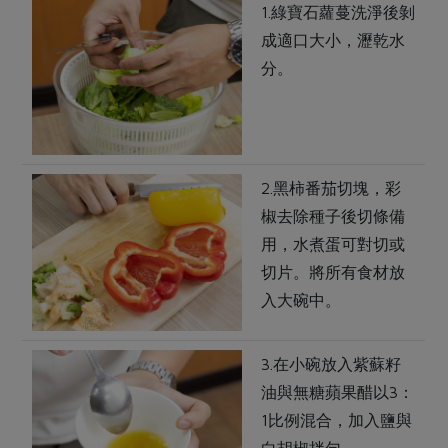
1.綠寶石蘿蔓洗淨後剝
成適口大小，瀝乾水
分。
2.黑柿番茄切塊，彩
椒去除種子後切條備
用，水煮蛋可對切或
切片。將所有食材放
入大碗中。
3.在小碗放入紫蘇籽
油與無糖蘋果醋以3：
1比例混合，加入鹽與