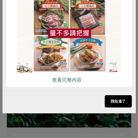
惜食
RPET
食譜
減硝酸鹽
雞蛋
食安
共同購買
查看完整內容..
我知道了