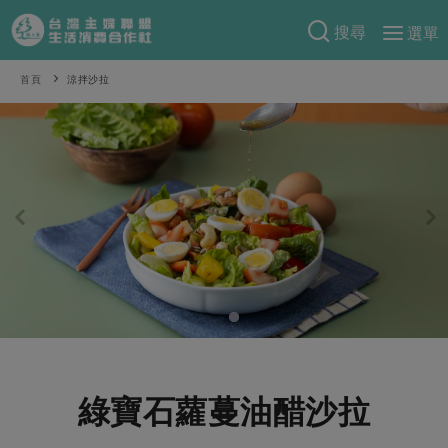
搜尋
選單
產品分類
首頁
涼拌沙拉
當季蔬果
食譜料理
一籃菜
當令水果
食材
特別企畫
芽苗類
蕈菇類
米食
預購活動
綠主張
辛香料類
麵食
把最好的台灣味帶回家！
觀點文章
關於合作社
肉食
奶蛋豆・五穀
防災用品預購圓滿結束
主婦食堂
一籃菜真心話
海鮮
蛋
乳製品
認識合作社
重要公告
2026年端午節預購圓滿結束
社內大小事
合作聯合國
常備菜
豆製品
米麵雜糧
關於我們
更多預購活動
產品故事
生活提案
蔬食
合作社組織
綠寶石蘿蔓油醋沙拉
肉品・水產
樂齡生活
親子食育
蛋料理
當季產品
員工與求才