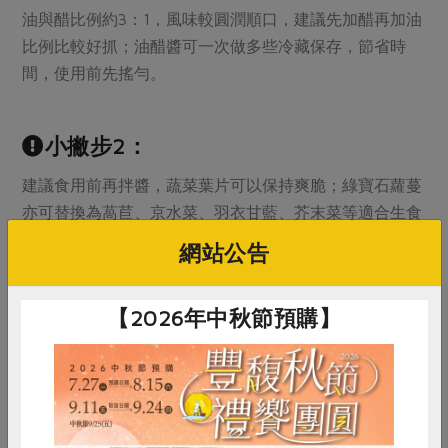
油與醋比例約3：1，風味較圓潤順口，建議先加醋再加油
比例比較好抓；油醋醬可一次做多些冷藏保存，節省時
間，使用前先搖勻。
小撇步2：
建議食用前再拌醬，蔬菜葉片可以保持爽脆；綠寶石蘿蔓
亦可替換為萵苣、京水菜、羽衣甘藍、芥末菜等適合生食
的葉菜。
網站公告
【2026年中秋節預購】