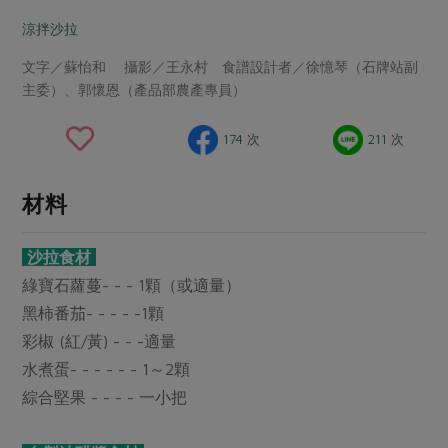
畜產肉類
水產
廚房瑜伽
合作25-經典快閃最後一週
涼拌沙拉
水畜加工品
料理方式
產品檢驗
合作25-精選產品第四彈
關注議題
文字／蘇怡和 攝影／王永村 食譜設計者／徐憶琴（石牌站副
烘焙．點心
主委）、郭懷恩（產品部農產專員）
自主把關
合作25-精選產品第三彈
調理食材・點心
減硝酸鹽
惜食
醬料
檢驗報告
更多當季產品
調味醬料/南北貨
烘焙
非基改運動
支持本土農糧
174 次
211 次
湯品．鍋物
硝酸鹽檢驗
休閒零嘴
沖泡飲品
廢核運動
能源議題
漬物
材料
議題活動
保健食品
減添加物
減塑減廢
涼拌沙拉
社員權益
主婦聯盟X樂齡網特約優惠案
公益金
食農教育
沙拉食材
飲品
居家好物
合作社法規
30%rPET紅烏龍茶
更多議題
綠寶石蘿蔓- - - 1顆（或適量）
美妝保養
個人清潔
社務專區
2024農業發展計畫年度報告
黑柿番茄- - - - -1顆
主題食譜
生活者e週報
家庭清潔
織品
彩椒 (紅/黃) - - -適量
選舉專區
更多議題活動
異國料理
水煮蛋- - - - - - 1～2顆
日用品
圖書禮品
綠主張月刊
綜合堅果 - - - - 一小把
年菜食譜
防災用品
最新消息
把最好的台灣味帶回家！
典藏閱覽室
養身食補