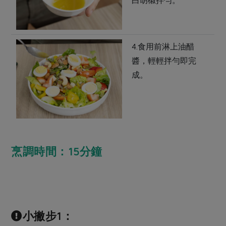
白胡椒拌勻。
4.食用前淋上油醋
醬，輕輕拌勻即完
成。
烹調時間：15分鐘
小撇步1：