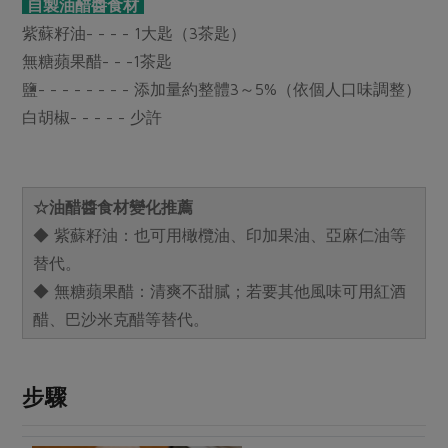
媒體報導
自製油醋醬食材
最新產品
節慶大餐
紫蘇籽油- - - - 1大匙（3茶匙）
下載專區
無糖蘋果醋- - -1茶匙
優惠專區
鹽- - - - - - - - 添加量約整體3～5%（依個人口味調整）
高麗菜海鮮煎餅
地區活動
白胡椒- - - - - 少許
素食專區
社務會議
地區活動
樂齡友善
活動報下載
☆油醋醬食材變化推薦
◆ 紫蘇籽油：也可用橄欖油、印加果油、亞麻仁油等
替代。
◆ 無糖蘋果醋：清爽不甜膩；若要其他風味可用紅酒
醋、巴沙米克醋等替代。
步驟