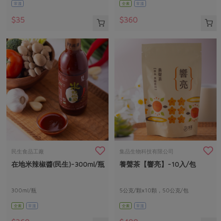
常溫
全素
常溫
$35
$360
民生食品工廠
集品生物科技有限公司
在地米辣椒醬(民生)-300ml/瓶
養聲茶【響亮】-10入/包
300ml/瓶
5公克/顆x10顆，50公克/包
全素
常溫
全素
常溫