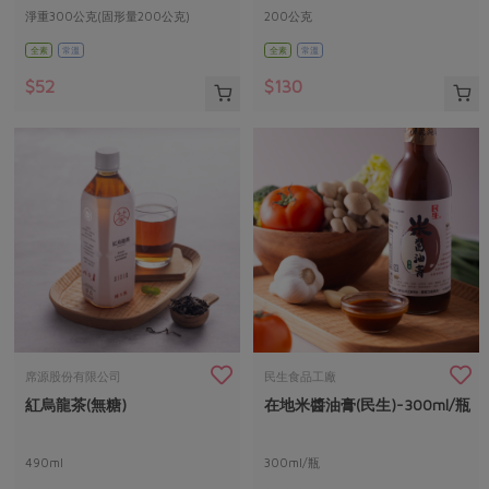
淨重300公克(固形量200公克)
200公克
全素
常溫
全素
常溫
$52
$130
席源股份有限公司
民生食品工廠
紅烏龍茶(無糖)
在地米醬油膏(民生)-300ml/瓶
490ml
300ml/瓶