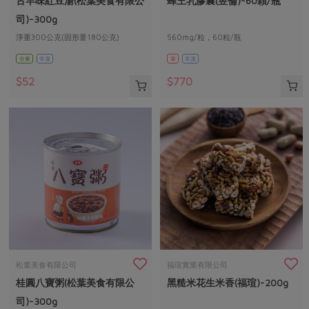
古早味紅豆湯(松葉美食有限公
蜂王乳膠囊(昱倫)-60顆/瓶
媒體報導
最新產品
節慶大餐
司)-300g
下載專區
淨重300公克(固形量180公克)
560mg/粒，60粒/瓶
優惠專區
全素
常溫
葷
常溫
高麗菜海鮮煎餅
地區活動
素食專區
$52
$770
社務會議
地區活動
樂齡友善
活動報下載
松葉美食有限公司
福瑄實業有限公司
桂圓八寶粥(松葉美食有限公
黑糙米花生米香(福瑄)-200g
司)-300g