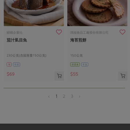
鰻鄉企業社
鴻福食品工廠股份有限公司
茄汁虱目魚
海苔煎餅
230公克(含固形量150公克)
150公克
葷
常溫
奶蛋素
常溫
$69
$55
‹
1
2
3
›