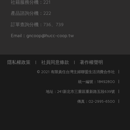
社籍服務分機：221
產品諮詢分機：222
訂單查詢分機：736、739
Email：gncoop@hucc-coop.tw
隱私權政策
|
社員同意條款
|
著作權聲明
|
© 2021 有限責任台灣主婦聯盟生活消費合作社
|
統一編號：18492800
|
地址：241新北市三重區重新路五段639號
|
傳真：02-2995-6500