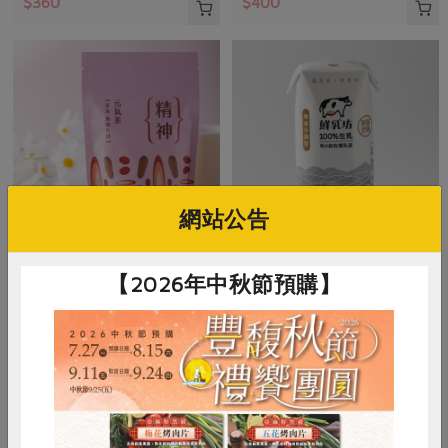
$360
$400
網站公告
集品生物科技有限公司
慕渴股份有限公司
【2026年中秋節預購】
元氣茶【精神】-10入/包
鮮乳坊100%生乳保久乳
5公克/顆x10顆，50公克/包
200毫升/瓶
全素
常溫
奶素
常溫
$480
$38