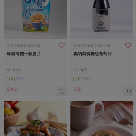
正原有機國際有限公司
臺灣可果美股份有限公司
歐特有機十穀麥片
奧納芮有機紅葡萄汁
500公克
295 毫升
全素
常溫
全素
常溫
$160
$55