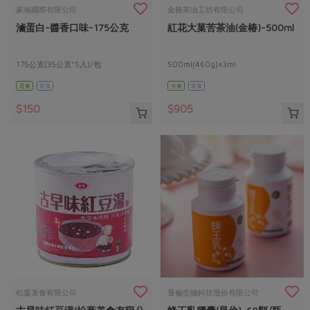
畜產肉類
水產
廚房瑜伽
豪瀚國際有限公司
金椿茶油工坊有限公司
合作25-經典快閃最後一週
滷蛋白-醬香口味-175公克
紅花大菓苦茶油(金椿)-500ml
水畜加工品
料理方式
產品檢驗
合作25-精選產品第四彈
關注議題
烘焙．點心
自主把關
175公克(35公克*5入)/包
500ml(460g)±3ml
合作25-精選產品第三彈
調理食材・點心
減硝酸鹽
惜食
醬料
蛋素
常溫
全素
常溫
檢驗報告
更多當季產品
調味醬料/南北貨
烘焙
非基改運動
支持本土農糧
湯品．鍋物
$150
$905
硝酸鹽檢驗
休閒零嘴
沖泡飲品
廢核運動
能源議題
漬物
議題活動
保健食品
減添加物
減塑減廢
涼拌沙拉
社員權益
主婦聯盟X樂齡網特約優惠案
公益金
食農教育
飲品
居家好物
合作社法規
30%rPET紅烏龍茶
更多議題
美妝保養
個人清潔
社務專區
2024農業發展計畫年度報告
主題食譜
生活者e週報
家庭清潔
織品
選舉專區
更多議題活動
異國料理
日用品
圖書禮品
綠主張月刊
年菜食譜
防災用品
最新消息
把最好的台灣味帶回家！
松葉美食有限公司
昱倫生物科技股份有限公司
典藏閱覽室
養身食補