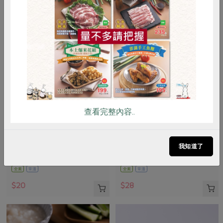
惜食
RPET
食譜
減硝酸鹽
雞蛋
食安
共同購買
查看完整內容..
正康食品有限公司
青葉食品工業股份有限公司
Jacksoy黑豆奶330ml
滷雪蓮子(青葉)-170g
我知道了
330毫升
160公克(含固形量100公克)
全素
常溫
全素
常溫
$20
$28