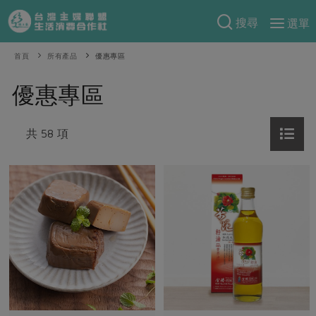
搜尋
選單
產品分類
首頁
所有產品
優惠專區
當季蔬果
食譜料理
優惠專區
一籃菜
當令水果
食材
特別企畫
芽苗類
共 58 項
蕈菇類
米食
預購活動
綠主張
辛香料類
麵食
把最好的台灣味帶回家！
觀點文章
關於合作社
肉食
奶蛋豆・五穀
防災用品預購圓滿結束
主婦食堂
一籃菜真心話
海鮮
蛋
乳製品
認識合作社
重要公告
2026年端午節預購圓滿結束
社內大小事
合作聯合國
常備菜
豆製品
米麵雜糧
關於我們
更多預購活動
產品故事
生活提案
蔬食
合作社組織
肉品・水產
樂齡生活
親子食育
蛋料理
當季產品
員工與求才