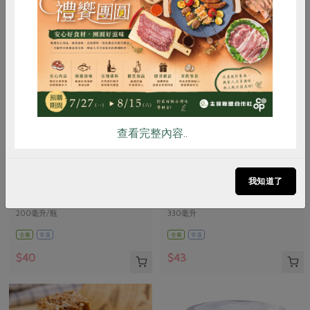
惜食
RPET
食譜
減硝酸鹽
雞蛋
食安
共同購買
查看完整內容..
翹船長企業社
東南國際實業有限公司
海木耳纖活飲
黑麥汁-330ml
我知道了
200毫升/瓶
330毫升
全素
常溫
全素
常溫
$40
$43