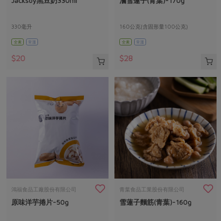
Jacksoy黑豆奶330ml
滷雪蓮子(青葉)-170g
媒體報導
最新產品
節慶大餐
下載專區
330毫升
160公克(含固形量100公克)
優惠專區
全素
常溫
全素
常溫
高麗菜海鮮煎餅
地區活動
素食專區
$20
$28
社務會議
地區活動
樂齡友善
活動報下載
鴻福食品工廠股份有限公司
青葉食品工業股份有限公司
原味洋芋捲片-50g
雪蓮子麵筋(青葉)-160g