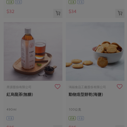
全素
常溫
全素
常溫
$32
$34
席源股份有限公司
鴻福食品工廠股份有限公司
紅烏龍茶(無糖)
動物造型餅乾(海鹽)
490ml
100公克
常溫
奶素
常溫