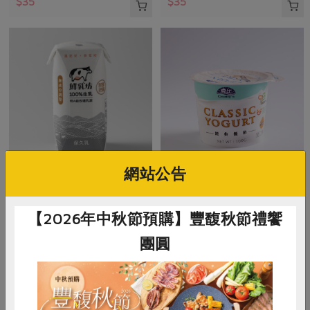
$35
$35
網站公告
慕渴股份有限公司
隆昌食品有限公司
鮮乳坊100%生乳保久乳
雪比經典優格
【2026年中秋節預購】豐馥秋節禮饗
團圓
200毫升/瓶
100公克
奶素
常溫
奶素
冷藏
$38
$38