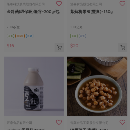
畜產肉類
水產
廚房瑜伽
隆谷科技農業股份有限公司
豐喜食品股份有限公司
合作25-經典快閃最後一週
金針菇(環保級)隆谷-200g/包
紫蘇梅果凍(豐喜)-130g
水畜加工品
料理方式
產品檢驗
合作25-精選產品第四彈
關注議題
烘焙．點心
自主把關
200g/盒
130公克
合作25-精選產品第三彈
調理食材・點心
減硝酸鹽
惜食
醬料
全素
環保級
冷藏
全素
常溫
檢驗報告
更多當季產品
調味醬料/南北貨
烘焙
非基改運動
支持本土農糧
湯品．鍋物
$16
$20
硝酸鹽檢驗
休閒零嘴
沖泡飲品
廢核運動
能源議題
漬物
議題活動
保健食品
減添加物
減塑減廢
涼拌沙拉
社員權益
主婦聯盟X樂齡網特約優惠案
公益金
食農教育
飲品
居家好物
合作社法規
30%rPET紅烏龍茶
更多議題
美妝保養
個人清潔
社務專區
2024農業發展計畫年度報告
主題食譜
生活者e週報
家庭清潔
織品
選舉專區
更多議題活動
異國料理
日用品
圖書禮品
綠主張月刊
年菜食譜
防災用品
最新消息
把最好的台灣味帶回家！
正康食品有限公司
青葉食品工業股份有限公司
典藏閱覽室
養身食補