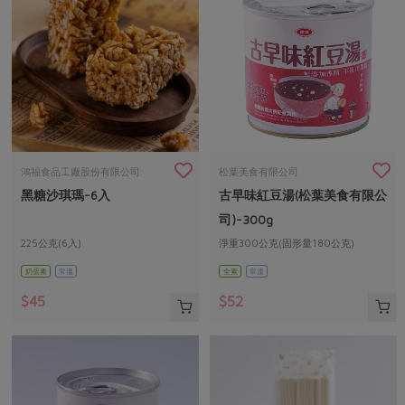
鴻福食品工廠股份有限公司
松葉美食有限公司
黑糖沙琪瑪-6入
古早味紅豆湯(松葉美食有限公
司)-300g
225公克(6入)
淨重300公克(固形量180公克)
奶蛋素
常溫
全素
常溫
$45
$52