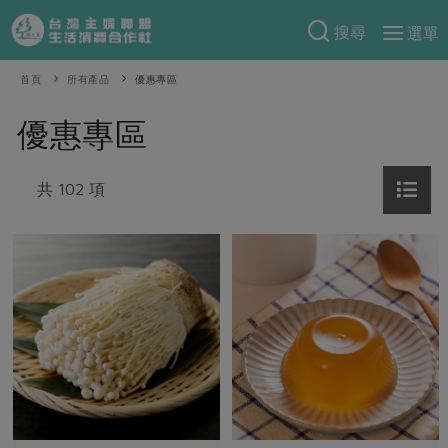
搜尋
選單
產品分類
首頁
所有產品
優惠專區
當季蔬果
食譜料理
優惠專區
一籃菜
當令水果
食材
特別企畫
芽苗類
共 102 項
蕈菇類
米食
預購活動
綠主張
辛香料類
麵食
把最好的台灣味帶回家！
觀點文章
關於合作社
肉食
奶蛋豆・五穀
防災用品預購圓滿結束
主婦食堂
一籃菜真心話
海鮮
蛋
乳製品
認識合作社
重要公告
2026年端午節預購圓滿結束
社內大小事
合作聯合國
常備菜
豆製品
米麵雜糧
關於我們
更多預購活動
產品故事
生活提案
蔬食
合作社組織
肉品・水產
樂齡生活
親子食育
蛋料理
當季產品
員工與求才