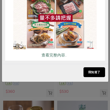
惜食
RPET
食譜
減硝酸鹽
雞蛋
食安
共同購買
查看完整內容..
民生食品工廠
綠藤生物科技股份有限公司
在地米醬油膏(民生)-300ml/瓶
蜂膠液-30ml
我知道了
300ml/瓶
30毫升
全素
常溫
全素
常溫
$360
$530