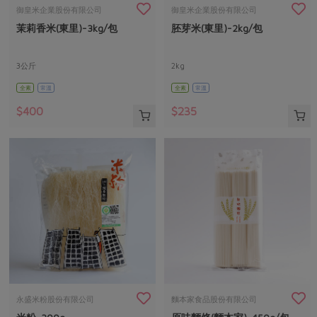
畜產肉類
水產
廚房瑜伽
御皇米企業股份有限公司
御皇米企業股份有限公司
合作25-經典快閃最後一週
茉莉香米(東里)-3kg/包
胚芽米(東里)-2kg/包
水畜加工品
料理方式
產品檢驗
合作25-精選產品第四彈
關注議題
烘焙．點心
自主把關
3公斤
2kg
合作25-精選產品第三彈
調理食材・點心
減硝酸鹽
惜食
醬料
全素
常溫
全素
常溫
檢驗報告
更多當季產品
調味醬料/南北貨
烘焙
非基改運動
支持本土農糧
湯品．鍋物
$400
$235
硝酸鹽檢驗
休閒零嘴
沖泡飲品
廢核運動
能源議題
漬物
議題活動
保健食品
減添加物
減塑減廢
涼拌沙拉
社員權益
主婦聯盟X樂齡網特約優惠案
公益金
食農教育
飲品
居家好物
合作社法規
30%rPET紅烏龍茶
更多議題
美妝保養
個人清潔
社務專區
2024農業發展計畫年度報告
主題食譜
生活者e週報
家庭清潔
織品
選舉專區
更多議題活動
異國料理
日用品
圖書禮品
綠主張月刊
年菜食譜
防災用品
最新消息
把最好的台灣味帶回家！
永盛米粉股份有限公司
麵本家食品股份有限公司
典藏閱覽室
養身食補