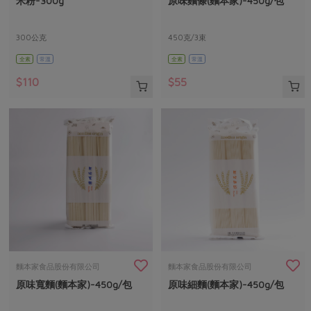
米粉-300g
原味麵條(麵本家)-450g/包
媒體報導
最新產品
節慶大餐
下載專區
300公克
450克/3束
優惠專區
全素
常溫
全素
常溫
高麗菜海鮮煎餅
地區活動
素食專區
$110
$55
社務會議
地區活動
樂齡友善
活動報下載
麵本家食品股份有限公司
麵本家食品股份有限公司
原味寬麵(麵本家)-450g/包
原味細麵(麵本家)-450g/包