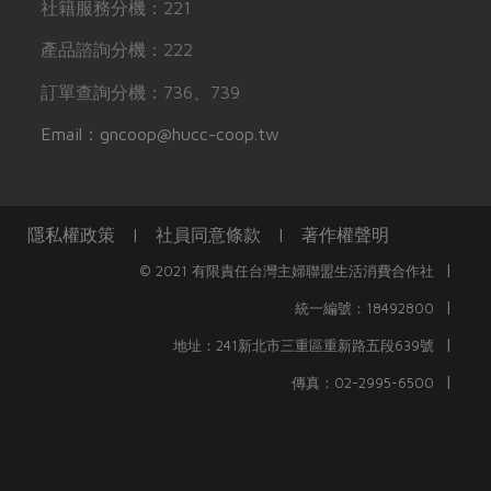
社籍服務分機：221
產品諮詢分機：222
訂單查詢分機：736、739
Email：gncoop@hucc-coop.tw
隱私權政策
|
社員同意條款
|
著作權聲明
|
© 2021 有限責任台灣主婦聯盟生活消費合作社
|
統一編號：18492800
|
地址：241新北市三重區重新路五段639號
|
傳真：02-2995-6500