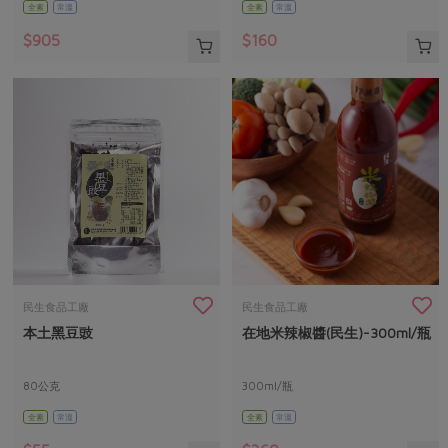
全素
常溫
全素
常溫
$905
$160
民生食品工廠
民生食品工廠
本土黑豆豉
在地米辣椒醬(民生)-300ml/瓶
80公克
300ml/瓶
全素
常溫
全素
常溫