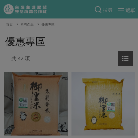
搜尋
選單
產品分類
首頁
所有產品
優惠專區
當季蔬果
食譜料理
優惠專區
一籃菜
當令水果
食材
特別企畫
芽苗類
共 42 項
蕈菇類
米食
預購活動
綠主張
辛香料類
麵食
把最好的台灣味帶回家！
觀點文章
關於合作社
肉食
奶蛋豆・五穀
防災用品預購圓滿結束
主婦食堂
一籃菜真心話
海鮮
蛋
乳製品
認識合作社
重要公告
2026年端午節預購圓滿結束
社內大小事
合作聯合國
常備菜
豆製品
米麵雜糧
關於我們
更多預購活動
產品故事
生活提案
蔬食
合作社組織
肉品・水產
樂齡生活
親子食育
蛋料理
當季產品
員工與求才