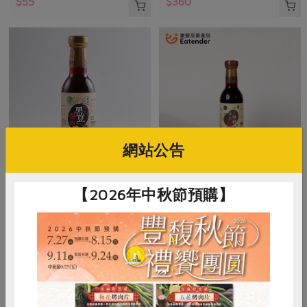
$55
$360
網站公告
民生食品工廠
民生食品工廠
【2026年中秋節預購】
本土黑豆醬油
本土無糖醬油
300毫升
300毫升
全素
常溫
全素
常溫
$270
$340