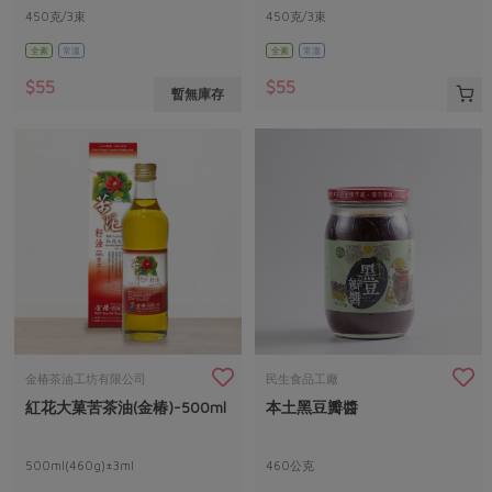
450克/3束
450克/3束
全素
常溫
全素
常溫
$55
$55
暫無庫存
金椿茶油工坊有限公司
民生食品工廠
紅花大菓苦茶油(金椿)-500ml
本土黑豆瓣醬
500ml(460g)±3ml
460公克