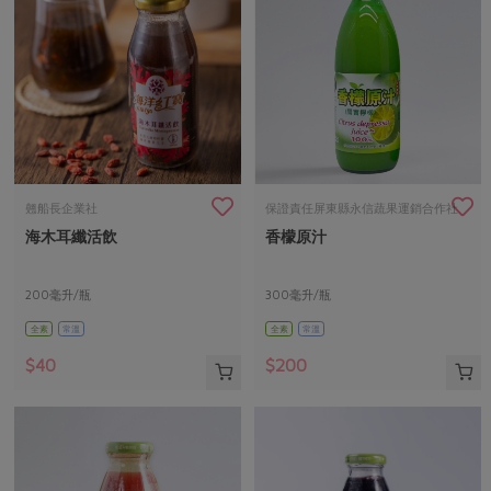
翹船長企業社
保證責任屏東縣永信蔬果運銷合作社
海木耳纖活飲
香檬原汁
200毫升/瓶
300毫升/瓶
全素
常溫
全素
常溫
$40
$200