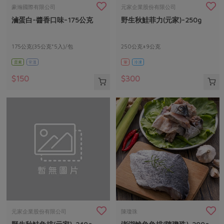
畜產肉類
水產
廚房瑜伽
豪瀚國際有限公司
元家企業股份有限公司
合作25-經典快閃最後一週
滷蛋白-醬香口味-175公克
野生秋鮭菲力(元家)-250g
水畜加工品
料理方式
產品檢驗
合作25-精選產品第四彈
關注議題
烘焙．點心
自主把關
175公克(35公克*5入)/包
250公克±9公克
合作25-精選產品第三彈
調理食材・點心
減硝酸鹽
惜食
醬料
蛋素
常溫
葷
冷凍
檢驗報告
更多當季產品
調味醬料/南北貨
烘焙
非基改運動
支持本土農糧
湯品．鍋物
$150
$300
硝酸鹽檢驗
休閒零嘴
沖泡飲品
廢核運動
能源議題
漬物
議題活動
保健食品
減添加物
減塑減廢
涼拌沙拉
社員權益
主婦聯盟X樂齡網特約優惠案
公益金
食農教育
飲品
居家好物
合作社法規
30%rPET紅烏龍茶
更多議題
美妝保養
個人清潔
社務專區
2024農業發展計畫年度報告
主題食譜
生活者e週報
家庭清潔
織品
選舉專區
更多議題活動
異國料理
日用品
圖書禮品
綠主張月刊
年菜食譜
防災用品
最新消息
把最好的台灣味帶回家！
元家企業股份有限公司
陳瓊珠
典藏閱覽室
養身食補