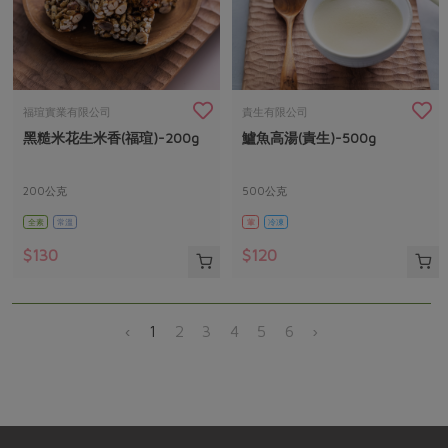
福瑄實業有限公司
責生有限公司
黑糙米花生米香(福瑄)-200g
鱸魚高湯(責生)-500g
200公克
500公克
全素
常溫
葷
冷凍
$130
$120
‹
1
2
3
4
5
6
›