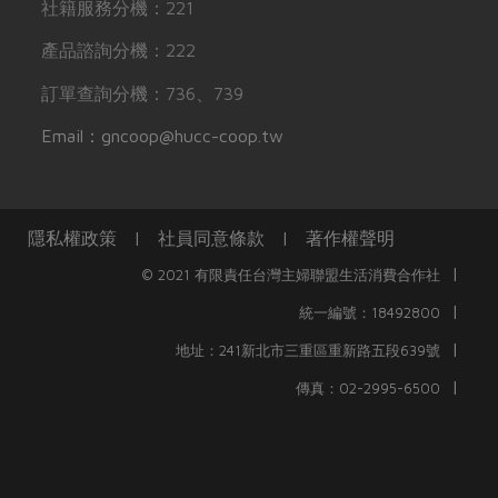
社籍服務分機：221
產品諮詢分機：222
訂單查詢分機：736、739
Email：gncoop@hucc-coop.tw
隱私權政策
|
社員同意條款
|
著作權聲明
|
© 2021 有限責任台灣主婦聯盟生活消費合作社
|
統一編號：18492800
|
地址：241新北市三重區重新路五段639號
|
傳真：02-2995-6500