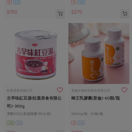
葷
冷凍
葷
冷凍
$150
$270
松葉美食有限公司
昱倫生物科技股份有限公司
古早味紅豆湯(松葉美食有限公
蜂王乳膠囊(昱倫)-60顆/瓶
司)-300g
淨重300公克(固形量180公克)
560mg/粒，60粒/瓶
全素
常溫
葷
常溫