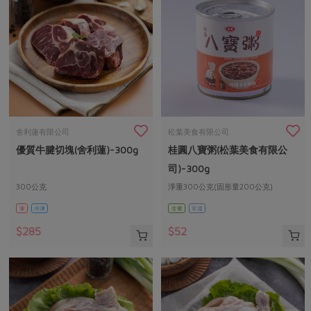
舍利蓮有限公司
松葉美食有限公司
優質牛腱切塊(舍利蓮)-300g
桂圓八寶粥(松葉美食有限公
司)-300g
300公克
淨重300公克(固形量200公克)
葷
冷凍
全素
常溫
$285
$52