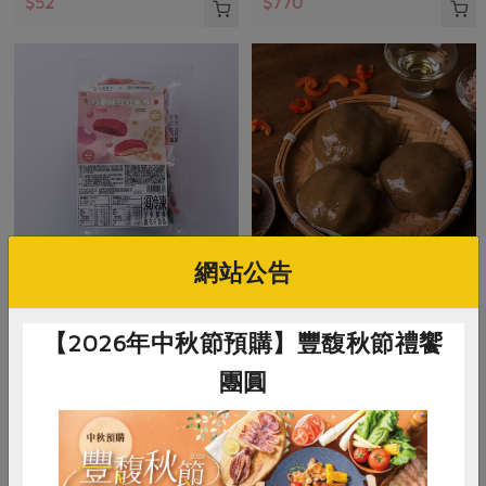
$52
$770
網站公告
米棋食品有限公司
米棋食品有限公司
好事成雙紅龜粿-紅豆/花生(米
菜脯米草仔粿(米棋)-300g/3入
【2026年中秋節預購】豐馥秋節禮饗
棋)-480g/6入
團圓
480g/6入(紅豆口味*3+花生口味*3)
300公克(100公克x3入)
奶素
冷凍
葷
冷凍
$270
$135