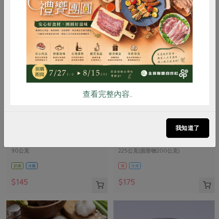
惜食
RPET
食譜
減硝酸鹽
雞蛋
食安
共同購買
查看完整內容..
峻鼎食品股份有限公司
保證責任花蓮縣肉品運銷合作社
本土發酵奶油(無鹽)
味噌鹽麴五花醃肉片(花肉
我知道了
社)-225g
90公克
225公克(固形物200公克)
奶素
冷藏
葷
冷凍
$145
$175