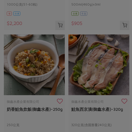
1000公克(51-60粒)
500ml(460g)±3ml
葷
冷凍
全素
常溫
$2,200
$905
御鑫水產企業有限公司
御鑫水產企業有限公司
奶香鮭魚炊飯(御鑫水產)-250g
鮭魚西京漬(御鑫水產)-320g
250公克
320公克(含固形量240公克)