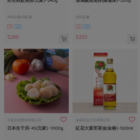
野生秋鮭魚排(元家)-240g
澎湖鮸魚魚排(陳瓊珠)-200g
媒體報導
最新產品
節慶大餐
下載專區
240公克±9公克
200公克
優惠專區
葷
冷凍
葷
冷凍
高麗菜海鮮煎餅
地區活動
素食專區
$290
$250
社務會議
地區活動
樂齡友善
活動報下載
元家企業股份有限公司
金椿茶油工坊有限公司
日本生干貝-4S(元家)-1000g
紅花大菓苦茶油(金椿)-500ml