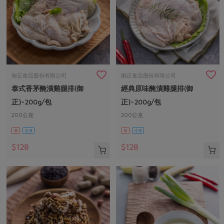
御正食品股份有限公司
御正食品股份有限公司
泰式香茅醃漬雞腿排(御
經典原味醃漬雞腿排(御
正)-200g/包
正)-200g/包
200公克
200公克
葷
冷凍
葷
冷凍
$128
$128