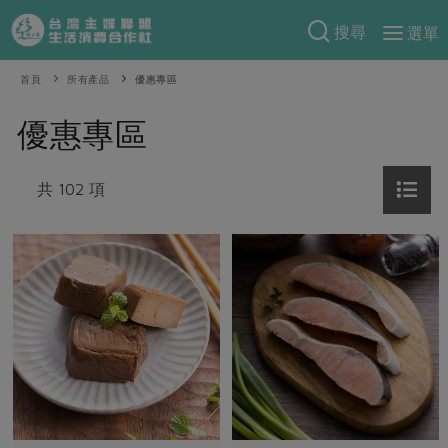
搜尋
選單
產品分類
首頁
所有產品
優惠專區
當季蔬果
食譜料理
優惠專區
一籃菜
當令水果
食材
特別企畫
芽苗類
共 102 項
蕈菇類
米食
預購活動
綠主張
辛香料類
麵食
把最好的台灣味帶回家！
觀點文章
關於合作社
肉食
奶蛋豆・五穀
防災用品預購圓滿結束
主婦食堂
一籃菜真心話
海鮮
蛋
乳製品
認識合作社
重要公告
2026年端午節預購圓滿結束
社內大小事
合作聯合國
常備菜
豆製品
米麵雜糧
關於我們
更多預購活動
產品故事
生活提案
蔬食
合作社組織
肉品・水產
樂齡生活
親子食育
蛋料理
當季產品
員工與求才