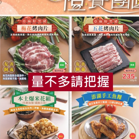
品運銷合作社
舍利蓮有限公司
御正食品股份有
醃肉片(花肉
優質牛腱切塊(舍利
泰式香茅醃
蓮)-300g
正)-200g/包
0公克)
300公克
200公克
葷
冷凍
葷
冷凍
$285
$128
食
RPET
食譜
減硝酸鹽
雞蛋
食安
共同
鑫溶實業股份有限公司
看天田友善農食