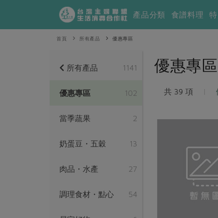
產品分類
食譜料理
特
首頁
所有產品
優惠專區
優惠專區
所有產品
1141
共 39 項
|
優惠專區
102
當季蔬果
2
奶蛋豆・五穀
13
肉品・水產
27
調理食材・點心
54