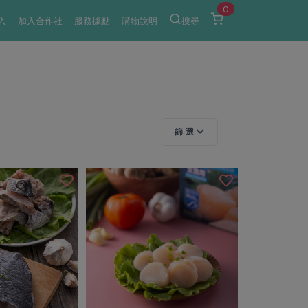
0
入
加入合作社
服務據點
購物說明
搜尋
篩 選