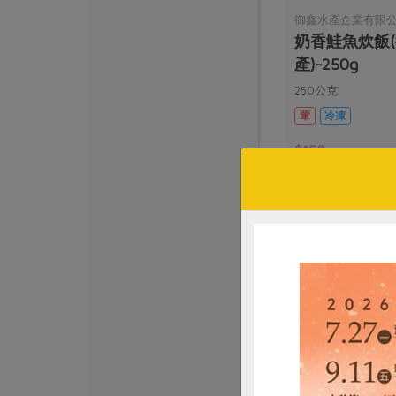
御鑫水產企業有限
奶香鮭魚炊飯
產)-250g
250公克
葷
冷凍
$150