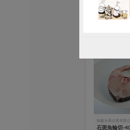
鱸魚高湯(責生)
500公克
葷
冷凍
$120
御鑫水產企業有限
石斑魚輪切-40