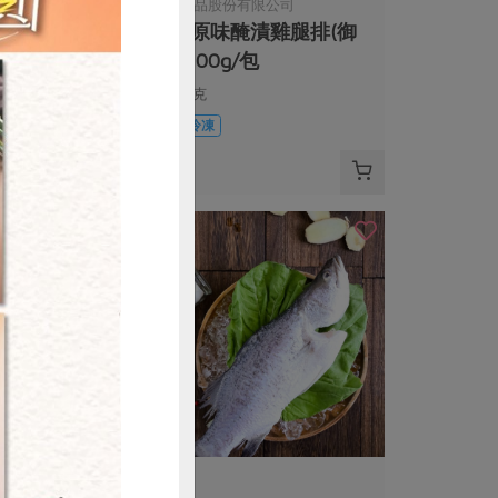
限公司
御正食品股份有限公司
漬雞腿排(御
經典原味醃漬雞腿排(御
正)-200g/包
200公克
葷
冷凍
$128
購買
有限公司
張博仁