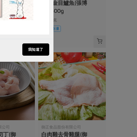
毛豆(看天田)
海水金目鱸魚(張博
仁)-300g
300公克
葷
冷凍
$160
我知道了
限公司
御正食品股份有限公司
切丁(御
白肉雞去骨雞腿(御