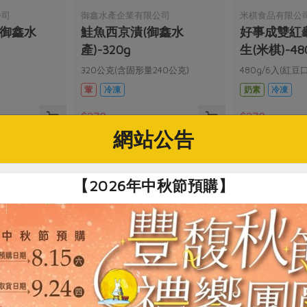
公司
御鑫水產企業有限公司
米棋食品有限公
(御鑫水
鮭魚西京漬(御鑫水
好事成雙紅龜
產)-320g
生(米棋)-48
320公克(含固形量240公克)
480g/6入(紅豆
葷
冷凍
奶素
冷凍
$270
$270
網站公告
【2026年中秋節預購】