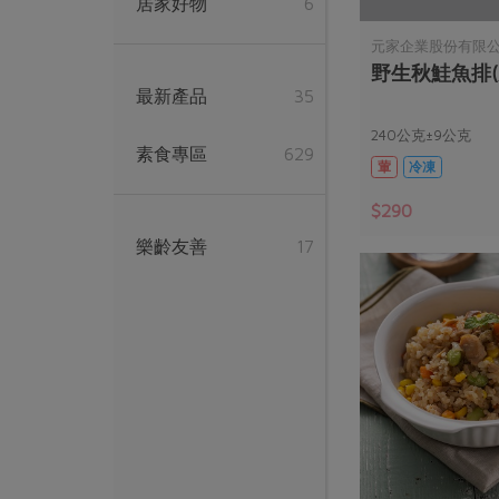
居家好物
6
元家企業股份有限
野生秋鮭魚排(元
最新產品
35
240公克±9公克
素食專區
629
葷
冷凍
$290
樂齡友善
17