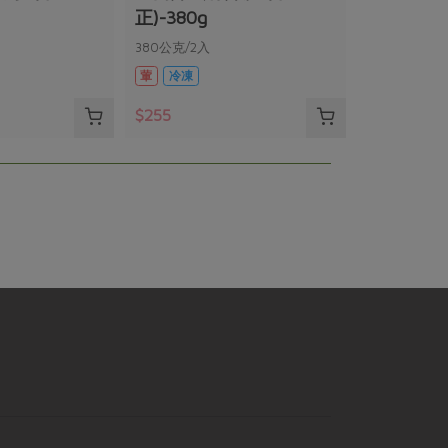
正)-380g
380公克/2入
葷
冷凍
$255