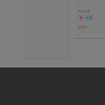
400公克
葷
冷凍
$400