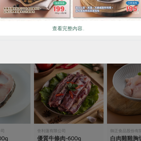
-500g
馬舌鰈(扁鱈)-有肚洞-660g
有機冷凍鹽味
660公克/2片(含包冰率10~12%)
500公克
查看完整內容..
葷
冷凍
全素
冷凍
$445
$145
公司
舍利蓮有限公司
御正食品股份有
0g
優質牛條肉-600g
白肉雞雞胸