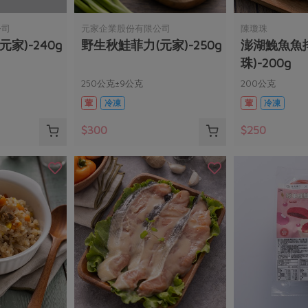
公司
元家企業股份有限公司
陳瓊珠
家)-240g
野生秋鮭菲力(元家)-250g
澎湖鮸魚魚
珠)-200g
250公克±9公克
200公克
葷
冷凍
葷
冷凍
$300
$250