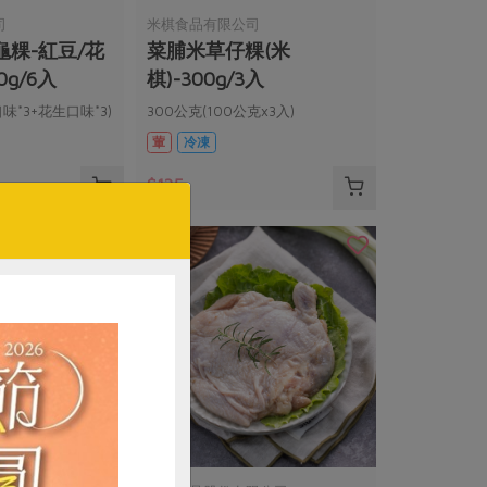
司
米棋食品有限公司
粿-紅豆/花
菜脯米草仔粿(米
0g/6入
棋)-300g/3入
口味*3+花生口味*3)
300公克(100公克x3入)
葷
冷凍
$135