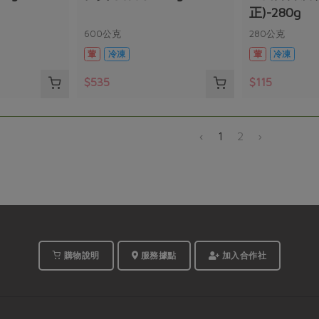
正)-280g
600公克
280公克
葷
冷凍
葷
冷凍
$535
$115
‹
1
2
›
購物說明
服務據點
加入合作社