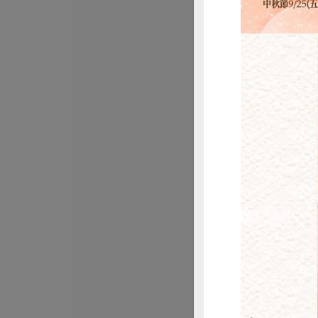
保證責任花蓮縣肉
味噌鹽麴五花
社)-225g
225公克(固形物20
葷
冷凍
$175
惜
責生有限公司