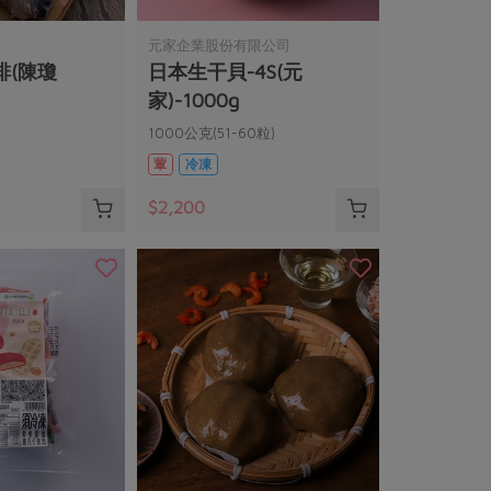
元家企業股份有限公司
排(陳瓊
日本生干貝-4S(元
家)-1000g
1000公克(51-60粒)
葷
冷凍
$2,200