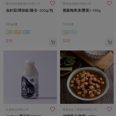
畜產肉類
水產
廚房瑜伽
隆谷科技農業股份有限公司
豐喜食品股份有限公司
傳到心坎裡，誠心又澎派
金針菇(環保級)隆谷-200g/包
紫蘇梅果凍(豐喜)-130g
水畜加工品
料理方式
產品檢驗
合作25-經典快閃最後一週
關注議題
烘焙．點心
自主把關
200g/盒
130公克
合作25-精選產品第四彈
調理食材・點心
減硝酸鹽
惜食
醬料
全素
環保級
冷藏
全素
常溫
檢驗報告
更多當季產品
調味醬料/南北貨
烘焙
非基改運動
支持本土農糧
湯品．鍋物
$16
$20
硝酸鹽檢驗
休閒零嘴
沖泡飲品
廢核運動
能源議題
漬物
議題活動
保健食品
減添加物
減塑減廢
涼拌沙拉
社員權益
主婦聯盟X樂齡網特約優惠案
公益金
食農教育
飲品
居家好物
合作社法規
30%rPET紅烏龍茶
更多議題
美妝保養
個人清潔
社務專區
2024農業發展計畫年度報告
主題食譜
生活者e週報
家庭清潔
織品
選舉專區
更多議題活動
異國料理
日用品
圖書禮品
綠主張月刊
年菜食譜
防災用品
最新消息
傳到心坎裡，誠心又澎派
正康食品有限公司
青葉食品工業股份有限公司
典藏閱覽室
養身食補