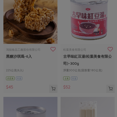
鴻福食品工廠股份有限公司
松葉美食有限公司
黑糖沙琪瑪-6入
古早味紅豆湯(松葉美食有限公
司)-300g
225公克(6入)
淨重300公克(固形量180公克)
奶蛋素
常溫
全素
常溫
$45
$52