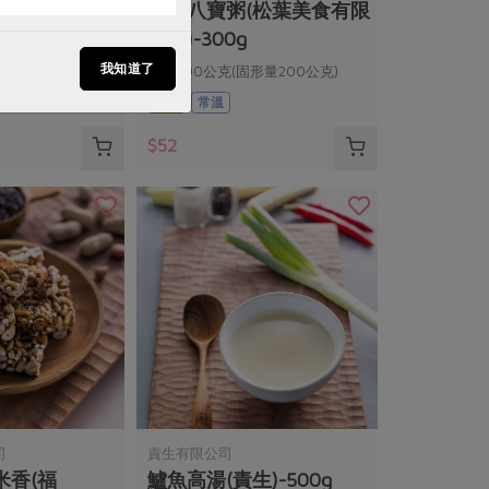
塊(舍利
桂圓八寶粥(松葉美食有限
公司)-300g
我知道了
淨重300公克(固形量200公克)
全素
常溫
$52
司
責生有限公司
米香(福
鱸魚高湯(責生)-500g