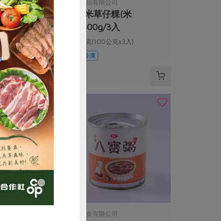
司
米棋食品有限公司
粿-紅豆/花
菜脯米草仔粿(米
0g/6入
棋)-300g/3入
口味*3+花生口味*3)
300公克(100公克x3入)
葷
冷凍
$135
購買
松葉美食有限公司