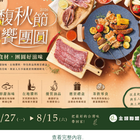
昱倫生物科技股份有限公司
米棋食品有限公
(松葉美食有
蜂王乳膠囊(昱倫)-60顆/瓶
好事成雙紅龜
生(米棋)-48
180公克)
560mg/粒，60粒/瓶
480g/6入(紅豆
葷
常溫
奶素
冷凍
$770
$270
食
RPET
食譜
減硝酸鹽
雞蛋
食安
共同
公司
保證責任花蓮縣肉品運銷合作社
舍利蓮有限公司
查看完整內容..