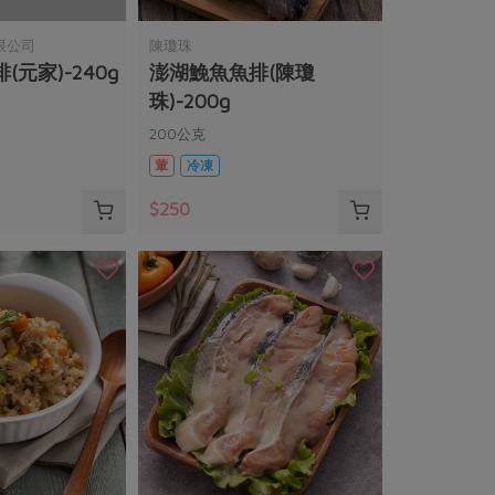
限公司
陳瓊珠
元家)-240g
澎湖鮸魚魚排(陳瓊
珠)-200g
200公克
葷
冷凍
$250