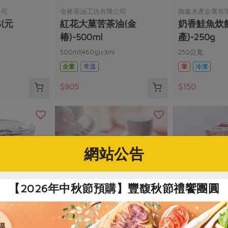
公司
金椿茶油工坊有限公司
御鑫水產企業有
(元
紅花大菓苦茶油(金
奶香鮭魚炊
椿)-500ml
產)-250g
)
500ml(460g)±3ml
250公克
全素
常溫
葷
冷凍
$905
$150
網站公告
【2026年中秋節預購】豐馥秋節禮饗團圓