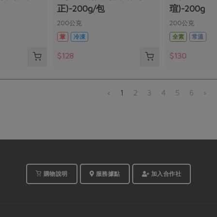
正)-200g/包
瑄)-200g
200公克
200公克
葷
冷凍
全素
常溫
$128
$130
‹
1
2
3
4
5
6
›
購物說明
服務據點
加入合作社