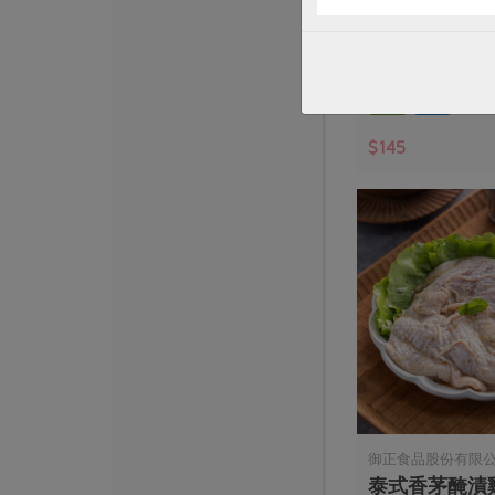
本土發酵奶油(
90公克
奶素
冷藏
$145
御正食品股份有限
泰式香茅醃漬