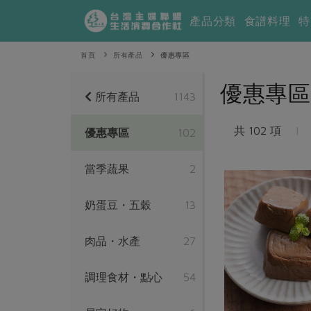
產品分類
食譜料理
特
首頁
所有產品
優惠專區
優惠專區
所有產品
1143
共 102 項
|
優惠專區
102
當季蔬果
2
奶蛋豆・五穀
13
肉品・水產
27
調理食材・點心
54