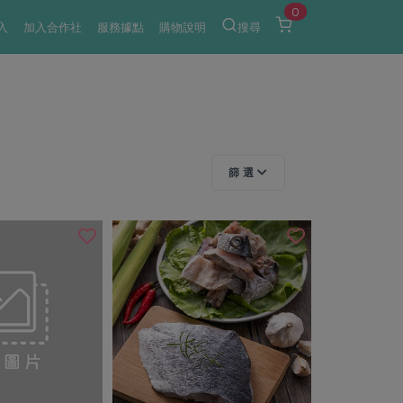
0
入
加入合作社
服務據點
購物說明
搜尋
篩 選