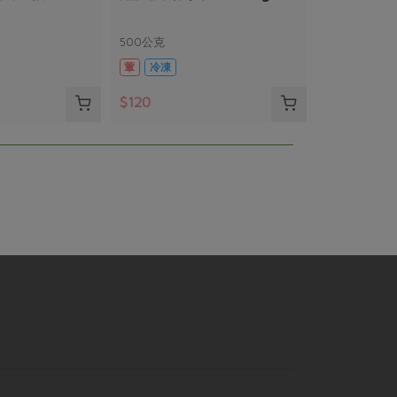
500公克
葷
冷凍
$120