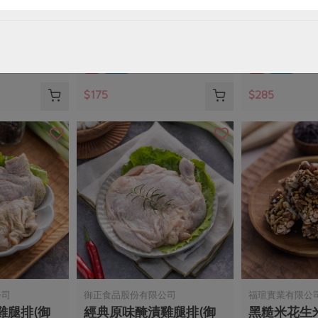
無鹽)
味噌鹽麴五花醃肉片(花肉
優質牛腱切
社)-225g
蓮)-300g
225公克(固形物200公克)
300公克
葷
冷凍
葷
冷凍
$175
$285
公司
御正食品股份有限公司
福瑄實業有限公
雞腿排(御
經典原味醃漬雞腿排(御
黑糙米花生