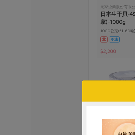
元家企業股份有限
日本生干貝-4S
家)-1000g
1000公克(51-60粒
葷
冷凍
$2,200