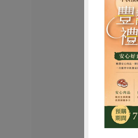
松葉美食有限公司
古早味紅豆湯
限公司)-300g
淨重300公克(固形量
全素
常溫
$52
惜
峻鼎食品股份有限