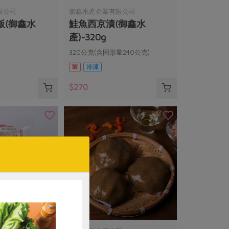
限公司
御鑫水產企業有限公司
飯(御鑫水
鮭魚西京漬(御鑫水
產)-320g
320公克(含固形量240公克)
葷
冷凍
$270