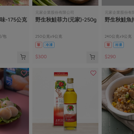
元家企業股份有限公司
元家企業股份有
味-175公克
野生秋鮭菲力(元家)-250g
野生秋鮭魚排(
)/包
250公克±9公克
240公克±9公克
葷
冷凍
葷
冷凍
$300
$290