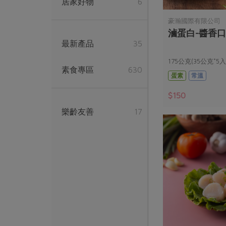
居家好物
6
豪瀚國際有限公司
滷蛋白-醬香口
最新產品
35
175公克(35公克*5入
素食專區
630
蛋素
常溫
$150
樂齡友善
17