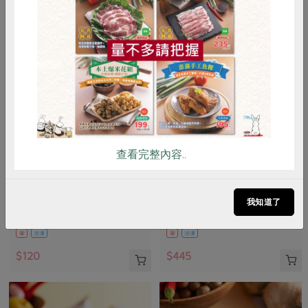
惜食
RPET
食譜
減硝酸鹽
雞蛋
食安
共同購買
查看完整內容..
責生有限公司
鑫溶實業股份有限公司
鱸魚高湯(責生)-500g
馬舌鰈(扁鱈)-有肚洞-660g
我知道了
500公克
660公克/2片(含包冰率10~12%)
葷
冷凍
葷
冷凍
$120
$445