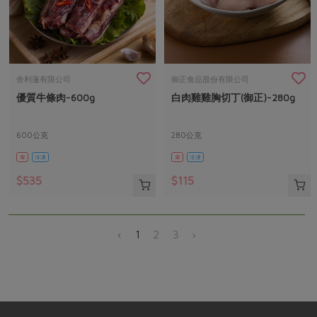
舍利蓮有限公司
御正食品股份有限公司
優質牛條肉-600g
白肉雞雞胸切丁(御正)-280g
600公克
280公克
葷
冷凍
葷
冷凍
$535
$115
‹
1
2
3
›