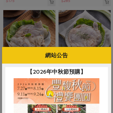
$175
$285
網站公告
御正食品股份有限公司
御正食品股份有限公司
【2026年中秋節預購】
泰式香茅醃漬雞腿排(御
經典原味醃漬雞腿排(御
正)-200g/包
正)-200g/包
200公克
200公克
葷
冷凍
葷
冷凍
$128
$128