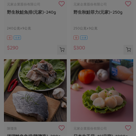
畜產肉類
水產
廚房瑜伽
元家企業股份有限公司
元家企業股份有限公司
合作25-經典快閃最後一週
野生秋鮭魚排(元家)-240g
野生秋鮭菲力(元家)-250g
水畜加工品
料理方式
產品檢驗
合作25-精選產品第四彈
關注議題
烘焙．點心
自主把關
240公克±9公克
250公克±9公克
合作25-精選產品第三彈
調理食材・點心
減硝酸鹽
惜食
醬料
葷
冷凍
葷
冷凍
檢驗報告
更多當季產品
調味醬料/南北貨
烘焙
非基改運動
支持本土農糧
湯品．鍋物
$290
$300
硝酸鹽檢驗
休閒零嘴
沖泡飲品
廢核運動
能源議題
漬物
議題活動
保健食品
減添加物
減塑減廢
涼拌沙拉
社員權益
主婦聯盟X樂齡網特約優惠案
公益金
食農教育
飲品
居家好物
合作社法規
30%rPET紅烏龍茶
更多議題
美妝保養
個人清潔
社務專區
2024農業發展計畫年度報告
主題食譜
生活者e週報
家庭清潔
織品
選舉專區
更多議題活動
異國料理
日用品
圖書禮品
綠主張月刊
年菜食譜
防災用品
最新消息
把最好的台灣味帶回家！
陳瓊珠
元家企業股份有限公司
典藏閱覽室
養身食補