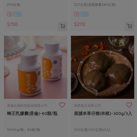
250公克
320公克(含固形量240公克)
葷
冷凍
葷
冷凍
$150
$270
昱倫生物科技股份有限公司
米棋食品有限公司
蜂王乳膠囊(昱倫)-60顆/瓶
菜脯米草仔粿(米棋)-300g/3入
560mg/粒，60粒/瓶
300公克(100公克x3入)