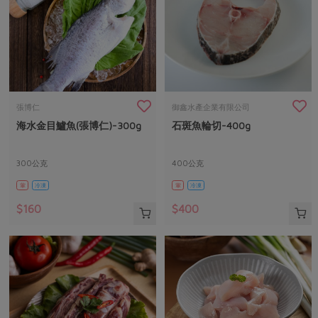
張博仁
御鑫水產企業有限公司
海水金目鱸魚(張博仁)-300g
石斑魚輪切-400g
300公克
400公克
葷
冷凍
葷
冷凍
$160
$400