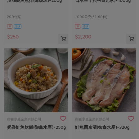
澎湖鮸魚魚排(陳瓊珠)-200g
日本生干貝-4S(元家)-1000g
媒體報導
最新產品
節慶大餐
下載專區
200公克
1000公克(51-60粒)
優惠專區
葷
冷凍
葷
冷凍
高麗菜海鮮煎餅
地區活動
素食專區
$250
$2,200
社務會議
地區活動
樂齡友善
活動報下載
御鑫水產企業有限公司
御鑫水產企業有限公司
奶香鮭魚炊飯(御鑫水產)-250g
鮭魚西京漬(御鑫水產)-320g