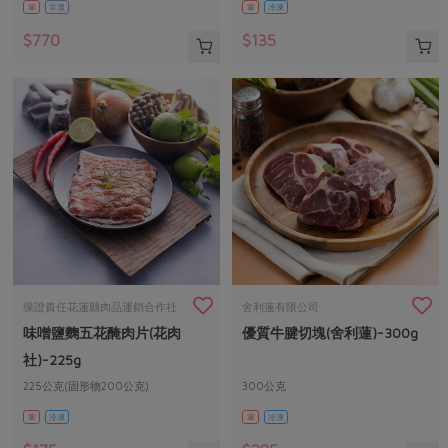
葷
常溫
葷
冷凍
$770
$135
保證責任花蓮縣肉品運銷合作社
舍利蓮有限公司
味噌鹽麴五花醃肉片(花肉
優質牛腱切塊(舍利蓮)-300g
社)-225g
225公克(固形物200公克)
300公克
葷
冷凍
葷
冷凍