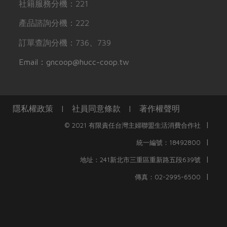
社籍服務分機：221
產品諮詢分機：222
訂單查詢分機：736、739
Email：gncoop@hucc-coop.tw
隱私權政策
|
社員同意條款
|
著作權聲明
|
© 2021 有限責任台灣主婦聯盟生活消費合作社
|
統一編號：18492800
|
地址：241新北市三重區重新路五段639號
|
傳真：02-2995-6500