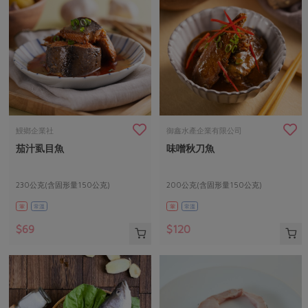
鰻鄉企業社
御鑫水產企業有限公司
茄汁虱目魚
味噌秋刀魚
230公克(含固形量150公克)
200公克(含固形量150公克)
葷
常溫
葷
常溫
$69
$120