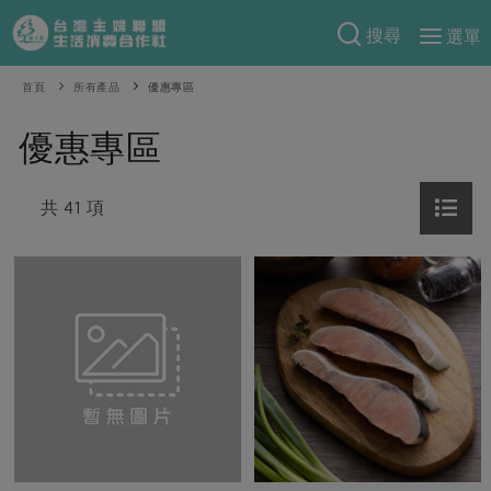
搜尋
選單
產品分類
首頁
所有產品
優惠專區
當季蔬果
食譜料理
優惠專區
一籃菜
當令水果
食材
特別企畫
芽苗類
共 41 項
蕈菇類
米食
預購活動
綠主張
辛香料類
麵食
把最好的台灣味帶回家！
觀點文章
關於合作社
肉食
奶蛋豆・五穀
防災用品預購圓滿結束
主婦食堂
一籃菜真心話
海鮮
蛋
乳製品
認識合作社
重要公告
2026年端午節預購圓滿結束
社內大小事
合作聯合國
常備菜
豆製品
米麵雜糧
關於我們
更多預購活動
產品故事
生活提案
蔬食
合作社組織
肉品・水產
樂齡生活
親子食育
蛋料理
當季產品
員工與求才