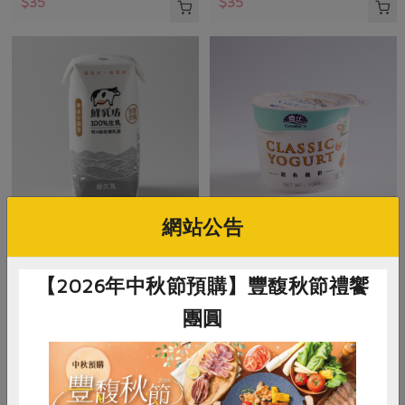
$35
$35
網站公告
慕渴股份有限公司
隆昌食品有限公司
鮮乳坊100%生乳保久乳
雪比經典優格
【2026年中秋節預購】豐馥秋節禮饗
團圓
200毫升/瓶
100公克
奶素
常溫
奶素
冷藏
$38
$38