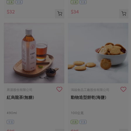
全素
常溫
全素
常溫
$32
$34
席源股份有限公司
鴻福食品工廠股份有限公司
紅烏龍茶(無糖)
動物造型餅乾(海鹽)
490ml
100公克
常溫
奶素
常溫