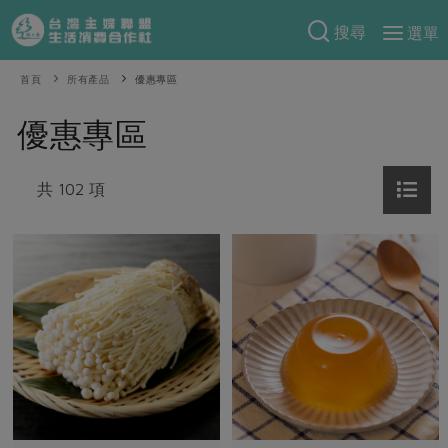
搜尋
選單
產品分類
首頁
所有產品
優惠專區
當季蔬果
食譜料理
優惠專區
一籃菜
當令水果
食材
特別企畫
芽苗類
共 102 項
蕈菇類
米食
預購活動
綠主張
辛香料類
麵食
把最好的台灣味帶回家！
觀點文章
關於合作社
肉食
奶蛋豆・五穀
防災用品預購圓滿結束
主婦食堂
一籃菜真心話
海鮮
蛋
乳製品
認識合作社
重要公告
2026年端午節預購圓滿結束
社內大小事
合作聯合國
常備菜
豆製品
米麵雜糧
關於我們
更多預購活動
產品故事
生活提案
蔬食
合作社組織
肉品・水產
樂齡生活
親子食育
蛋料理
當季產品
員工與求才