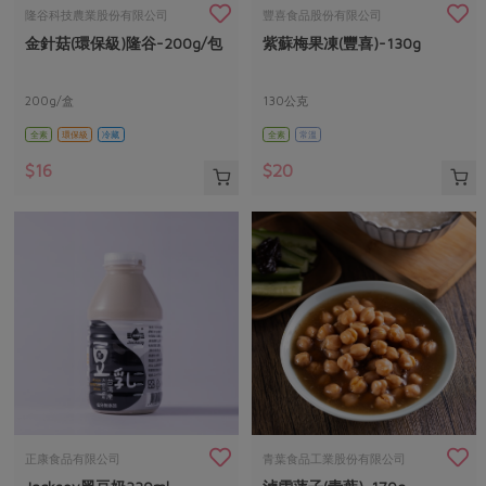
畜產肉類
水產
廚房瑜伽
隆谷科技農業股份有限公司
豐喜食品股份有限公司
合作25-經典快閃最後一週
金針菇(環保級)隆谷-200g/包
紫蘇梅果凍(豐喜)-130g
水畜加工品
料理方式
產品檢驗
合作25-精選產品第四彈
關注議題
烘焙．點心
自主把關
200g/盒
130公克
合作25-精選產品第三彈
調理食材・點心
減硝酸鹽
惜食
醬料
全素
環保級
冷藏
全素
常溫
檢驗報告
更多當季產品
調味醬料/南北貨
烘焙
非基改運動
支持本土農糧
湯品．鍋物
$16
$20
硝酸鹽檢驗
休閒零嘴
沖泡飲品
廢核運動
能源議題
漬物
議題活動
保健食品
減添加物
減塑減廢
涼拌沙拉
社員權益
主婦聯盟X樂齡網特約優惠案
公益金
食農教育
飲品
居家好物
合作社法規
30%rPET紅烏龍茶
更多議題
美妝保養
個人清潔
社務專區
2024農業發展計畫年度報告
主題食譜
生活者e週報
家庭清潔
織品
選舉專區
更多議題活動
異國料理
日用品
圖書禮品
綠主張月刊
年菜食譜
防災用品
最新消息
把最好的台灣味帶回家！
正康食品有限公司
青葉食品工業股份有限公司
典藏閱覽室
養身食補