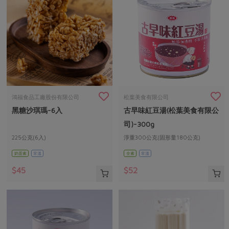
鴻福食品工廠股份有限公司
松葉美食有限公司
黑糖沙琪瑪-6入
古早味紅豆湯(松葉美食有限公
司)-300g
225公克(6入)
淨重300公克(固形量180公克)
奶蛋素
常溫
全素
常溫
$45
$52