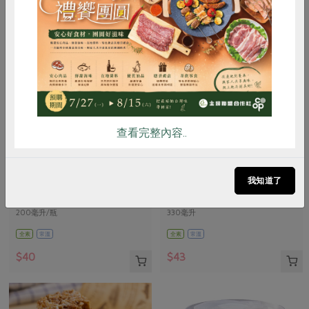
惜食
RPET
食譜
減硝酸鹽
雞蛋
食安
共同購買
查看完整內容..
翹船長企業社
東南國際實業有限公司
海木耳纖活飲
黑麥汁-330ml
我知道了
200毫升/瓶
330毫升
全素
常溫
全素
常溫
$40
$43