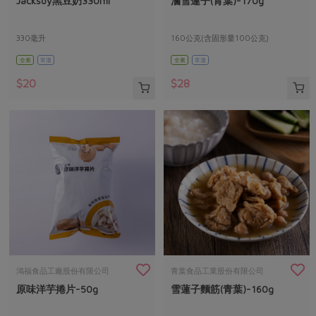
Jacksoy黑豆奶330ml
滷雪蓮子(青葉)-170g
媒體報導
最新產品
節慶大餐
下載專區
330毫升
160公克(含固形量100公克)
優惠專區
全素
常溫
全素
常溫
高麗菜海鮮煎餅
地區活動
素食專區
$20
$28
社務會議
地區活動
樂齡友善
活動報下載
鴻福食品工廠股份有限公司
青葉食品工業股份有限公司
原味洋芋捲片-50g
雪蓮子麵筋(青葉)-160g