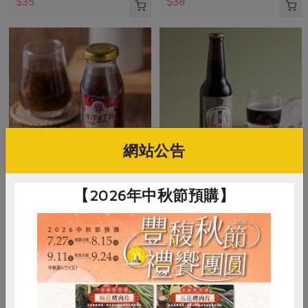
$35
$38
網站公告
翹船長企業社
東南國際實業有限公司
【2026年中秋節預購】
海木耳纖活飲
黑麥汁-330ml
200毫升/瓶
330毫升
全素
常溫
全素
常溫
$40
$43