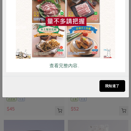
惜食
RPET
食譜
減硝酸鹽
雞蛋
食安
共同購買
查看完整內容..
鴻福食品工廠股份有限公司
松葉美食有限公司
黑糖沙琪瑪-6入
古早味紅豆湯(松葉美食有限公
司)-300g
我知道了
225公克(6入)
淨重300公克(固形量180公克)
奶蛋素
常溫
全素
常溫
$45
$52