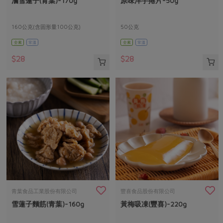
滷雪蓮子(青葉)-170g
原味洋芋捲片-50g
媒體報導
最新產品
節慶大餐
下載專區
160公克(含固形量100公克)
50公克
優惠專區
全素
常溫
全素
常溫
高麗菜海鮮煎餅
地區活動
素食專區
$28
$28
社務會議
地區活動
樂齡友善
活動報下載
青葉食品工業股份有限公司
豐喜食品股份有限公司
雪蓮子麵筋(青葉)-160g
黃梅吸凍(豐喜)-220g