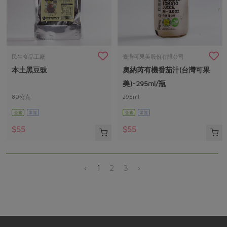
民生食品工廠
臺灣可果美股份有限公司
本土黑豆豉
奧納芮有機番茄汁(台灣可果
美)-295ml/瓶
80公克
295ml
全素
常溫
全素
常溫
$55
$55
‹
1
2
3
›