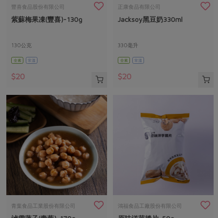
畜產肉類
水產
廚房瑜伽
豐喜食品股份有限公司
正康食品有限公司
合作25-經典快閃最後一週
紫蘇梅果凍(豐喜)-130g
Jacksoy黑豆奶330ml
水畜加工品
料理方式
產品檢驗
合作25-精選產品第四彈
關注議題
烘焙．點心
自主把關
130公克
330毫升
合作25-精選產品第三彈
調理食材・點心
減硝酸鹽
惜食
醬料
全素
常溫
全素
常溫
檢驗報告
更多當季產品
調味醬料/南北貨
烘焙
非基改運動
支持本土農糧
湯品．鍋物
$20
$20
硝酸鹽檢驗
休閒零嘴
沖泡飲品
廢核運動
能源議題
漬物
議題活動
保健食品
減添加物
減塑減廢
涼拌沙拉
社員權益
主婦聯盟X樂齡網特約優惠案
公益金
食農教育
飲品
居家好物
合作社法規
30%rPET紅烏龍茶
更多議題
美妝保養
個人清潔
社務專區
2024農業發展計畫年度報告
主題食譜
生活者e週報
家庭清潔
織品
選舉專區
更多議題活動
異國料理
日用品
圖書禮品
綠主張月刊
年菜食譜
防災用品
最新消息
把最好的台灣味帶回家！
青葉食品工業股份有限公司
鴻福食品工廠股份有限公司
典藏閱覽室
養身食補