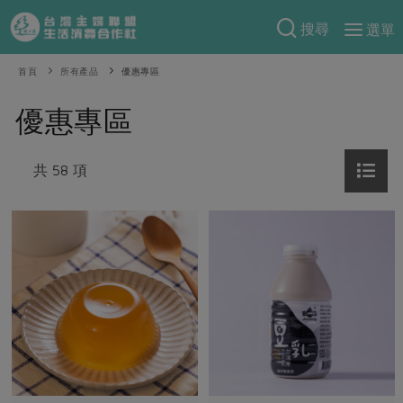
搜尋
選單
產品分類
首頁
所有產品
優惠專區
當季蔬果
食譜料理
優惠專區
一籃菜
當令水果
食材
特別企畫
芽苗類
共 58 項
蕈菇類
米食
預購活動
綠主張
辛香料類
麵食
把最好的台灣味帶回家！
觀點文章
關於合作社
肉食
奶蛋豆・五穀
防災用品預購圓滿結束
主婦食堂
一籃菜真心話
海鮮
蛋
乳製品
認識合作社
重要公告
2026年端午節預購圓滿結束
社內大小事
合作聯合國
常備菜
豆製品
米麵雜糧
關於我們
更多預購活動
產品故事
生活提案
蔬食
合作社組織
肉品・水產
樂齡生活
親子食育
蛋料理
當季產品
員工與求才