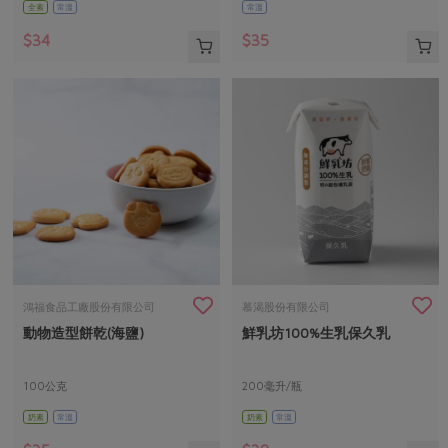
全素
常溫
常溫
$34
$35
鴻福食品工廠股份有限公司
慕渴股份有限公司
動物造型餅乾(海鹽)
鮮乳坊100%生乳保久乳
100公克
200毫升/瓶
奶素
常溫
奶素
常溫