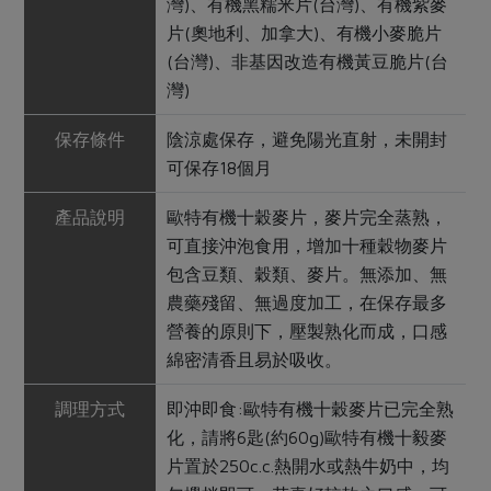
灣)、有機黑糯米片(台灣)、有機紫麥
片(奧地利、加拿大)、有機小麥脆片
(台灣)、非基因改造有機黃豆脆片(台
灣)
保存條件
陰涼處保存，避免陽光直射，未開封
可保存18個月
產品說明
歐特有機十穀麥片，麥片完全蒸熟，
可直接沖泡食用，增加十種穀物麥片
包含豆類、穀類、麥片。無添加、無
農藥殘留、無過度加工，在保存最多
營養的原則下，壓製熟化而成，口感
綿密清香且易於吸收。
調理方式
即沖即食:歐特有機十穀麥片已完全熟
化，請將6匙(約60g)歐特有機十毅麥
片置於250c.c.熱開水或熱牛奶中，均