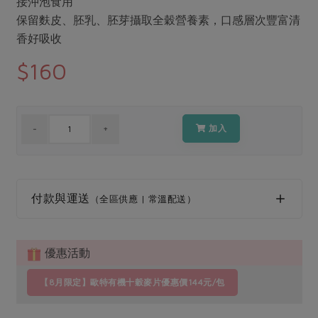
接沖泡食用
媒體報導
最新產品
節慶大餐
保留麩皮、胚乳、胚芽攝取全穀營養素，口感層次豐富清
下載專區
香好吸收
優惠專區
$160
高麗菜海鮮煎餅
地區活動
素食專區
社務會議
地區活動
樂齡友善
活動報下載
加入
付款與運送
（全區供應 | 常溫配送）
優惠活動
【8月限定】歐特有機十穀麥片優惠價144元/包