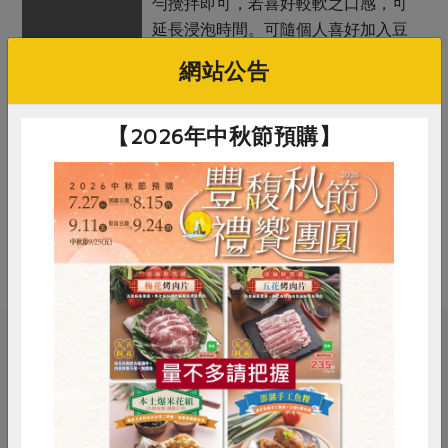
勻攪拌即可，若喜好較軟之口感，可
延長浸泡時間。可隨個人喜好加入豆
漿、奶茶、鹹湯、糖、鹽調配食用
網站公告
注意事項
1. 本品含有含麩質之榖物及其製品，
對其過敏者請勿食用。
【2026年中秋節預購】
2. 內附脫氧劑1包，避免誤食
備註/
有機驗證證書字號：1-009-210078
其他標示
有機驗證機構：慈心有機驗證股份有
限公司
惜食
RPET
食譜
減硝酸鹽
關鍵字
雞蛋
食安
共同購買
# 早餐
# 穀物
# 燕麥片