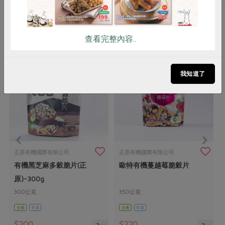
你可能有興趣的產品
查看完整內容..
我知道了
正原有機國際有限公司
正原有機國際有限公司
有機黑芝麻多穀脆片(正
歐特有機蔓越莓脆穀片
原)-300g
300公克
350公克
全素
常溫
全素
常溫
$200
$220