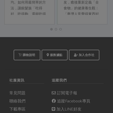
均。如何用最簡單的方
友，癒後重新定義「全
法，讓銀髮族「吃得
食物」的健康養生觀：
好、吃得夠、還能吃得
「臺灣人常覺得東西好
巧」？本期主婦食堂特
吃就多吃一些，沒時間
別邀請資深營養師柯蘊
就隨便吃，其實所謂的
慧，從最新的營養調查
豐盛，不是吃大餐，而
出發，設計以「飲品」
且量不對就不行。如果
為主的早餐與下午點
烹調方式能更正...
心，幫銀髮族補足常見
的營養缺口。
購物說明
服務據點
加入合作社
社服資訊
追蹤我們
常見問題
訂閱電子報
聯絡我們
追蹤Facebook專頁
下載專區
加入LINE好友