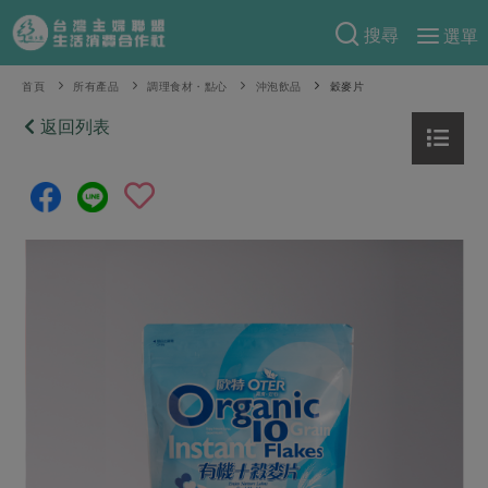
搜尋
選單
產品分類
首頁
所有產品
調理食材・點心
沖泡飲品
穀麥片
當季蔬果
返回列表
食譜料理
一籃菜
當令水果
食材
特別企畫
芽苗類
蕈菇類
米食
預購活動
綠主張
辛香料類
麵食
把最好的台灣味帶回家！
觀點文章
關於合作社
肉食
奶蛋豆・五穀
防災用品預購圓滿結束
主婦食堂
一籃菜真心話
海鮮
蛋
乳製品
認識合作社
重要公告
2026年端午節預購圓滿結束
社內大小事
合作聯合國
常備菜
豆製品
米麵雜糧
關於我們
更多預購活動
產品故事
生活提案
蔬食
合作社組織
肉品・水產
樂齡生活
親子食育
蛋料理
當季產品
員工與求才