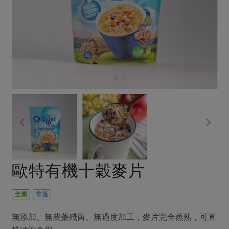
畜產肉類
水產
廚房瑜伽
合作25-經典快閃最後一週
水畜加工品
料理方式
產品檢驗
合作25-精選產品第四彈
關注議題
烘焙．點心
自主把關
合作25-精選產品第三彈
調理食材・點心
減硝酸鹽
惜食
醬料
檢驗報告
更多當季產品
調味醬料/南北貨
烘焙
非基改運動
支持本土農糧
湯品．鍋物
硝酸鹽檢驗
休閒零嘴
沖泡飲品
廢核運動
能源議題
漬物
議題活動
保健食品
減添加物
減塑減廢
涼拌沙拉
社員權益
主婦聯盟X樂齡網特約優惠案
公益金
食農教育
飲品
居家好物
合作社法規
30%rPET紅烏龍茶
更多議題
美妝保養
個人清潔
社務專區
2024農業發展計畫年度報告
歐特有機十穀麥片
主題食譜
生活者e週報
家庭清潔
織品
選舉專區
更多議題活動
異國料理
日用品
圖書禮品
全素
常溫
綠主張月刊
年菜食譜
防災用品
最新消息
把最好的台灣味帶回家！
無添加、無農藥殘留、無過度加工，麥片完全蒸熟，可直
典藏閱覽室
養身食補