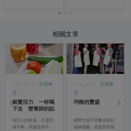
相關文章
主婦食
主婦食
2025-09-08
2016-08-02
堂
堂
銀髮活力 一杯喝
均衡的豐盛
下去 營養師的貼
心銀髮族料理
現代人的飲食，不是吃
經營大樹下早餐店的社
得不夠，而是吃得不
員林麗圓，曾是癌症病