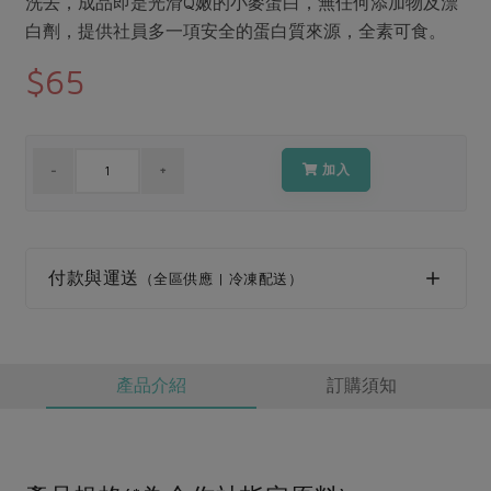
洗去，成品即是光滑Q嫩的小麥蛋白，無任何添加物及漂
媒體報導
最新產品
節慶大餐
白劑，提供社員多一項安全的蛋白質來源，全素可食。
下載專區
$65
優惠專區
高麗菜海鮮煎餅
地區活動
素食專區
社務會議
地區活動
加入
樂齡友善
活動報下載
付款與運送
（全區供應 | 冷凍配送）
產品介紹
訂購須知