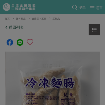
搜尋
選單
產品分類
首頁
所有產品
奶蛋豆・五穀
豆製品
當季蔬果
返回列表
食譜料理
一籃菜
當令水果
食材
特別企畫
芽苗類
蕈菇類
米食
預購活動
綠主張
辛香料類
麵食
把最好的台灣味帶回家！
觀點文章
關於合作社
肉食
奶蛋豆・五穀
防災用品預購圓滿結束
主婦食堂
一籃菜真心話
海鮮
蛋
乳製品
認識合作社
重要公告
2026年端午節預購圓滿結束
社內大小事
合作聯合國
常備菜
豆製品
米麵雜糧
關於我們
更多預購活動
產品故事
生活提案
蔬食
合作社組織
肉品・水產
樂齡生活
親子食育
蛋料理
當季產品
員工與求才