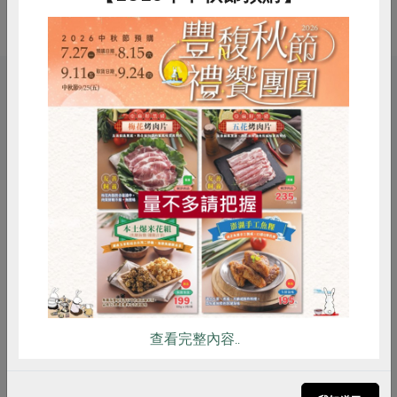
調理方式
可炒、滷、拌、紅燒、等烹煮食用
關鍵字
# 麵腸
惜食
RPET
食譜
減硝酸鹽
雞蛋
食安
共同購買
你可能有興趣的產品
查看完整內容..