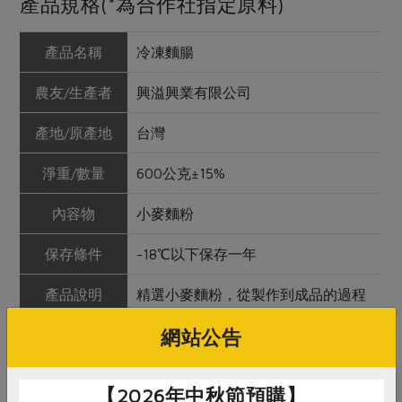
產品規格(*為合作社指定原料)
產品名稱
冷凍麵腸
農友/生產者
興溢興業有限公司
產地/原產地
台灣
淨重/數量
600公克±15%
內容物
小麥麵粉
保存條件
-18℃以下保存一年
產品說明
精選小麥麵粉，從製作到成品的過程
中保證不添加防腐劑，不做漂白處
網站公告
理，不含任何化學添加物，請安心食
用。
【2026年中秋節預購】