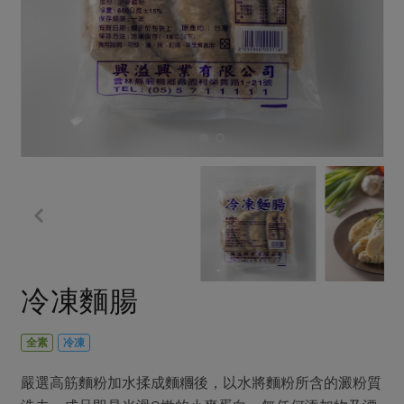
畜產肉類
水產
廚房瑜伽
傳到心坎裡，誠心又澎派
水畜加工品
料理方式
產品檢驗
合作25-經典快閃最後一週
關注議題
烘焙．點心
自主把關
合作25-精選產品第四彈
調理食材・點心
減硝酸鹽
惜食
醬料
檢驗報告
更多當季產品
調味醬料/南北貨
烘焙
非基改運動
支持本土農糧
湯品．鍋物
硝酸鹽檢驗
休閒零嘴
沖泡飲品
廢核運動
能源議題
漬物
議題活動
保健食品
減添加物
減塑減廢
涼拌沙拉
社員權益
主婦聯盟X樂齡網特約優惠案
公益金
食農教育
飲品
居家好物
合作社法規
30%rPET紅烏龍茶
更多議題
美妝保養
個人清潔
社務專區
2024農業發展計畫年度報告
冷凍麵腸
主題食譜
生活者e週報
家庭清潔
織品
選舉專區
更多議題活動
異國料理
日用品
圖書禮品
全素
冷凍
綠主張月刊
年菜食譜
防災用品
最新消息
傳到心坎裡，誠心又澎派
嚴選高筋麵粉加水揉成麵糰後，以水將麵粉所含的澱粉質
典藏閱覽室
養身食補