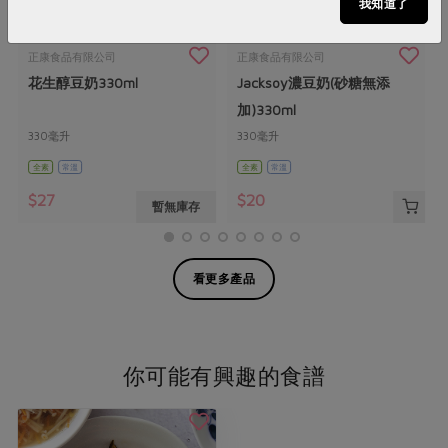
我知道了
正康食品有限公司
正康食品有限公司
花生醇豆奶330ml
Jacksoy濃豆奶(砂糖無添
加)330ml
330毫升
330毫升
全素
常溫
全素
常溫
$27
$20
暫無庫存
看更多產品
你可能有興趣的食譜