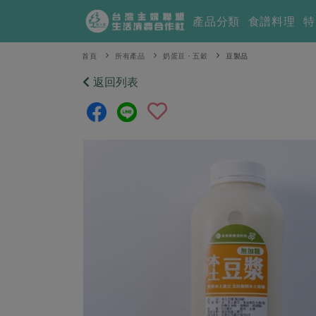
產品分類
食譜料理
特
首頁
所有產品
奶蛋豆・五穀
豆製品
返回列表