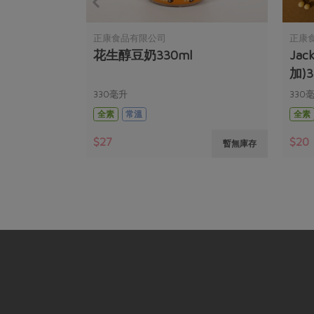
正康食品有限公司
正康
豆漿(稻
花生醇豆奶330ml
Ja
加)3
330毫升
330
全素
常溫
全素
$27
$20
暫無庫存