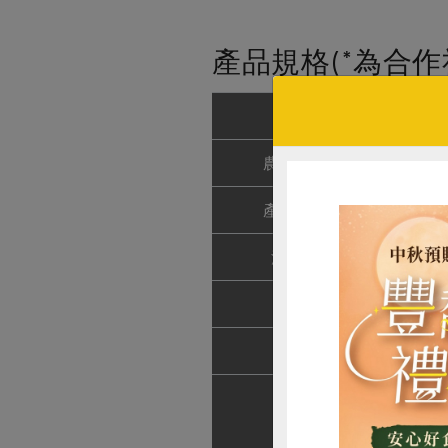
產品規格(*為合作
產品名稱
本土豆
農友/生產者
名記
產地/原產地
台灣
淨重/數量
920
內容物
水、
保存條件
未開
產品說明
1.
2.