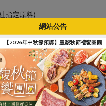
社指定原料)
網站公告
漿(無加糖)(名記)-920ml/瓶
豆腐有限公司
【2026年中秋節預購】豐馥秋節禮饗團圓
毫升
本土黃豆、食品級乳化劑(脂肪酸甘油酯、碳酸鈣、卵磷脂)
封冷藏可保存8天
本產品不添加防腐劑，請置於冰箱冷藏保存
隨時保持低溫度狀態，避免有回溫現象