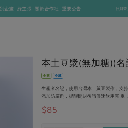
別企畫
綠主張
關於合作社
重要公告
社員登
本土豆漿(無加糖)(名記
全素
冷藏
生產者名記，使用台灣本土黃豆製作，支持
添加防腐劑，提醒開封後請儘速飲用完 畢
$85