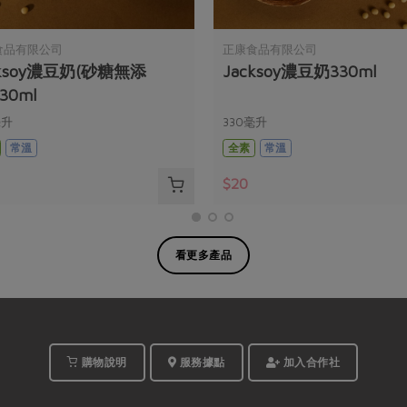
食品有限公司
正康食品有限公司
cksoy濃豆奶(砂糖無添
Jacksoy濃豆奶330ml
30ml
毫升
330毫升
常溫
全素
常溫
$20
看更多產品
購物說明
服務據點
加入合作社