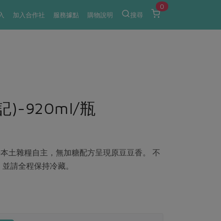
0
入
加入合作社
服務據點
購物說明
搜尋
)-920ml/瓶
本土雜糧自主，無加糖配方呈現原豆豆香。 不
，並請全程保持冷藏。