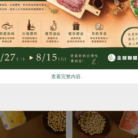
冷藏過程如中斷超過半小時，請勿飲用
食
RPET
食譜
減硝酸鹽
雞蛋
食安
共同
 本品含有大豆及其製品，對其過敏者請勿食用
 開封後請盡速食用完畢，未食用完請冷藏保存
你可能有興趣的產品
查看完整內容..