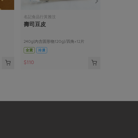
名記食品行黃雅汶
壽司豆皮
240g(內含固形物120g)/四角×12片
全素
冷凍
$110