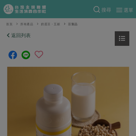
搜尋
選單
產品分類
首頁
所有產品
奶蛋豆・五穀
豆製品
當季蔬果
返回列表
食譜料理
一籃菜
當令水果
食材
特別企畫
芽苗類
蕈菇類
米食
預購活動
綠主張
辛香料類
麵食
把最好的台灣味帶回家！
觀點文章
關於合作社
肉食
奶蛋豆・五穀
防災用品預購圓滿結束
主婦食堂
一籃菜真心話
海鮮
蛋
乳製品
認識合作社
重要公告
2026年端午節預購圓滿結束
社內大小事
合作聯合國
常備菜
豆製品
米麵雜糧
關於我們
更多預購活動
產品故事
生活提案
蔬食
合作社組織
肉品・水產
樂齡生活
親子食育
蛋料理
當季產品
員工與求才