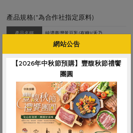
產品規格(*為合作社指定原料)
產品名稱
純濃臺灣黃豆乳(有糖)(禾乃
川)-945ml/瓶
網站公告
農友/生產者
禾乃川股份有限公司
【2026年中秋節預購】豐馥秋節禮饗
產地/原產地
臺灣
團圓
淨重/數量
945毫升
內容物
水、臺灣黃豆、二砂糖
保存條件
7°C以下冷藏，離開冰箱勿超過半小
惜食
RPET
食譜
減硝酸鹽
時，若經加溫後應儘速飲用完畢。
雞蛋
食安
共同購買
注意事項
本產品含有大豆，不適合對其過敏體