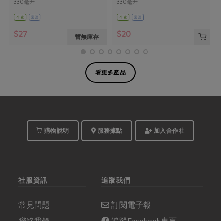
330毫升
330毫升
全素
常溫
全素
常溫
$27
$20
暫無庫存
看更多產品
購物說明
服務據點
加入合作社
社服資訊
追蹤我們
常見問題
訂閱電子報
聯絡我們
追蹤Facebook專頁