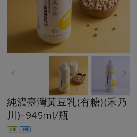
畜產肉類
水產
廚房瑜伽
合作25-經典快閃最後一週
水畜加工品
料理方式
產品檢驗
合作25-精選產品第四彈
關注議題
烘焙．點心
自主把關
合作25-精選產品第三彈
調理食材・點心
減硝酸鹽
惜食
醬料
檢驗報告
更多當季產品
調味醬料/南北貨
烘焙
非基改運動
支持本土農糧
湯品．鍋物
硝酸鹽檢驗
休閒零嘴
沖泡飲品
廢核運動
能源議題
漬物
議題活動
保健食品
減添加物
減塑減廢
涼拌沙拉
社員權益
主婦聯盟X樂齡網特約優惠案
公益金
食農教育
飲品
居家好物
合作社法規
30%rPET紅烏龍茶
更多議題
美妝保養
個人清潔
社務專區
2024農業發展計畫年度報告
純濃臺灣黃豆乳(有糖)(禾乃
主題食譜
生活者e週報
家庭清潔
織品
選舉專區
更多議題活動
川)-945ml/瓶
異國料理
日用品
圖書禮品
綠主張月刊
年菜食譜
防災用品
最新消息
把最好的台灣味帶回家！
全素
冷藏
典藏閱覽室
養身食補