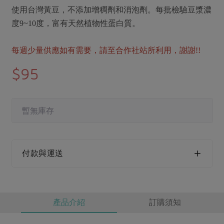
媒體報導
最新產品
使用台灣黃豆，不添加增稠劑和消泡劑。每批檢驗豆漿濃
節慶大餐
下載專區
度9~10度，富有天然植物性蛋白質。
優惠專區
高麗菜海鮮煎餅
每週少量供應如有需要，請至合作社站所利用，謝謝!!
地區活動
素食專區
$95
社務會議
地區活動
樂齡友善
活動報下載
暫無庫存
付款與運送
產品介紹
訂購須知