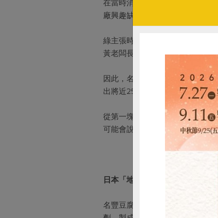
在當時消費者的認知下，豆腐始
廠興趣缺缺，正巧遇上綠主張這
綠主張時期透過友人的介紹與名
黃老闆長時間溝通下，終於得到
因此，名豐豆腐採用的食品級黃豆
出將近25%，並且根據天然農法
從第一塊綠主張木棉豆腐誕生後
可能會說這不像是做豆腐的。
日本「地豆腐」精神，當天生產
名豐豆腐的技術上則師承日本的
劑，製成豆香濃郁新鮮供應的「