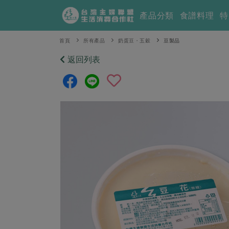
產品分類
食譜料理
特
首頁
所有產品
奶蛋豆・五穀
豆製品
返回列表