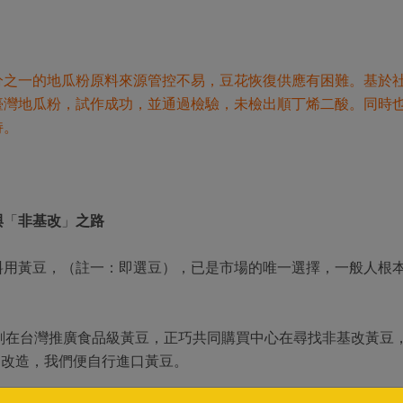
分之一的地瓜粉原料來源管控不易，豆花恢復供應有困難。基於
臺灣地瓜粉，試作成功，並通過檢驗，未檢出順丁烯二酸。同時
持。
與
「
非基改
」
之路
料用黃豆，（註一：即選豆），已是市場的唯一選擇，一般人根
計劃在台灣推廣食品級黃豆，正巧共同購買中心在尋找非基改黃豆
沒有基因改造，我們便自行進口黃豆。