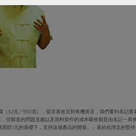
板豆腐（32元／550克），從非基改豆到有機黃豆，我們看到名記
念，但製造的問題克服以及原料契作的成本吸收都是由名記一肩
購買賠1元的基礎下，支持這個產品的開發。」基於此理念的堅持