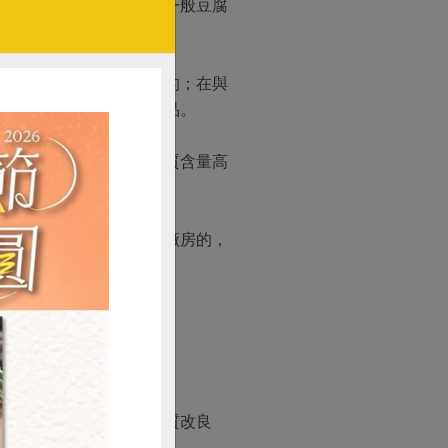
這類黃豆產量有限，因此一般豆腐
品質在業界可是數一數二的；在與
黃豆開發完全天然的豆製品。
以上，比飼料級黃豆蛋白質含量高
天然理念。
自豪說，如去參觀過名豐廠房的，
，完全不添加防腐劑及品質改良