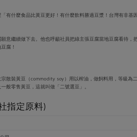
醒「有什麼食品比黃豆更好！有什麼飲料勝過豆漿！台灣有非基
闆願意繼續做下去。他也呼籲社員把綠主張豆腐當地豆腐看待，
地豆腐！
散裝黃豆（commodity soy）用以榨油，做飼料用，等級
及一般零售黃豆，這就叫做「二號選豆」。
社指定原料)