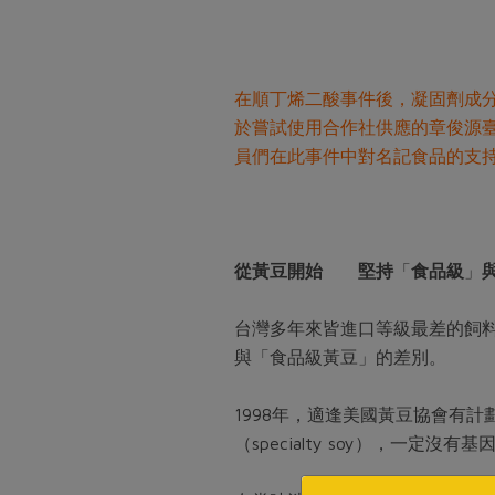
在順丁烯二酸事件後，凝固劑成
於嘗試使用合作社供應的章俊源
員們在此事件中對名記食品的支
從黃豆開始 堅持
「
食品級
」
台灣多年來皆進口等級最差的飼
與「食品級黃豆」的差別。
1998年，適逢美國黃豆協會有
（specialty soy），一定