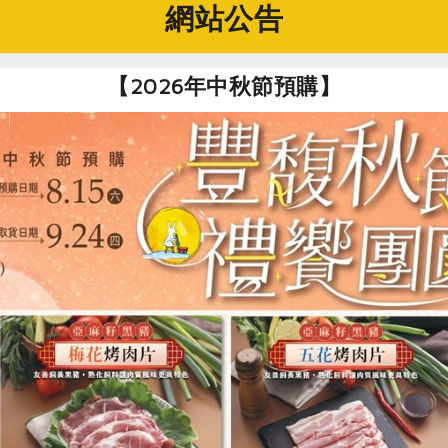
終是豆腐，即使是食品級黃豆也無法在市場上有所區隔，更何況
網站公告
群堅持理念的「儍瓜」，台灣才開始有了非基因黃豆的推廣。
【2026年中秋節預購】
記黃孝誠老闆結識，當時名記是以生產臭豆腐及傳統豆腐為主，
黃老闆在理念上的認同及全力支持，嘗試以非基因改造、食品級
，除了價格比飼料級黃豆貴上幾倍外，蛋白質含量更可達40%
栽培，在運送過程中，絕不添加抑菌劑或抗氧化劑，堅持完整的
，名豐持續提昇品質，朝原料黃豆契作、設備提昇邁進。黃老闆
、當天在地供應
「地豆腐」精神，即當天生產、當天在地供應，消費者當天吃完
地豆腐」。