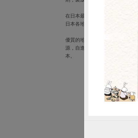
惜
在日本最好吃的地豆腐，是山中的
日本各地仍有聞名的地方豆腐，
優質的地豆腐要有極佳的環境配
源，自進水後，得經過10道過
本。