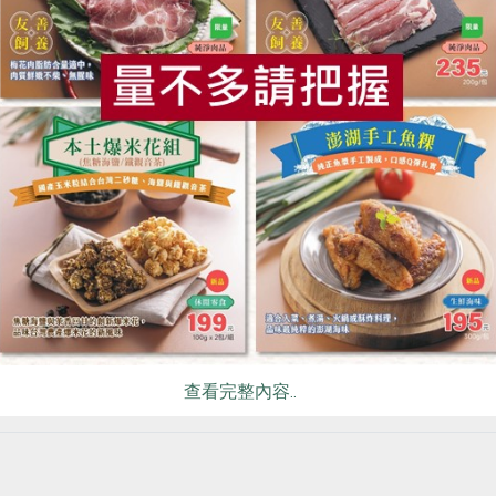
食
RPET
食譜
減硝酸鹽
雞蛋
食安
共同
和尚用自己種的豆子、天然純淨的山泉水（約攝氏3-5度的水
像是「京豆腐」、「九州豆腐」都頗具盛名，並發展出所謂的豆
合，台灣要做出道地的地豆腐缺乏像日本那樣的環境，因此名豐
濾程序才能完成淨水工作，為的就是把模擬的天然環境搬到新莊來
查看完整內容..