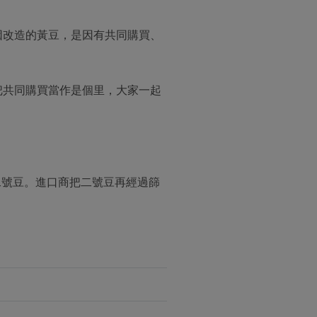
因改造的黃豆，是因有共同購買、
把共同購買當作是個里，大家一起
為二號豆。進口商把二號豆再經過篩