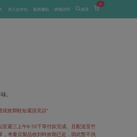
0
入
加入合作社
服務據點
購物說明
搜尋
早味。
貨或效期較短還請見諒*
點至週三上午8:59下單付款完成、且配送至竹
訂單，考量豆製品收到時效期已近，因此暫不供