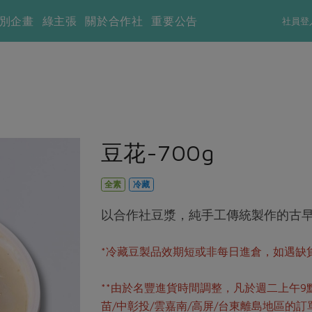
別企畫
綠主張
關於合作社
重要公告
社員登
豆花-700g
全素
冷藏
以合作社豆漿，純手工傳統製作的古
*冷藏豆製品效期短或非每日進倉，如遇缺
**由於名豐進貨時間調整，凡於週二上午9
苗/中彰投/雲嘉南/高屏/台東離島地區的