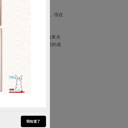
購買
），每日僅生產幾板的豆腐。現在
腐文化。
不斷投資新廠設備，採用自來水
，在水、電上便要付出相當的成
我知道了