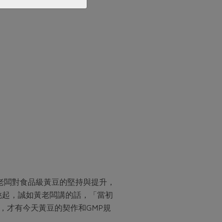
黃老闆對食品級黃豆的堅持與提升，
挑起，誠如黃老闆講的話，「當初
，才有今天黃豆的契作和GMP規