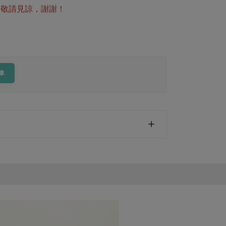
擾敬請見諒，謝謝！
車