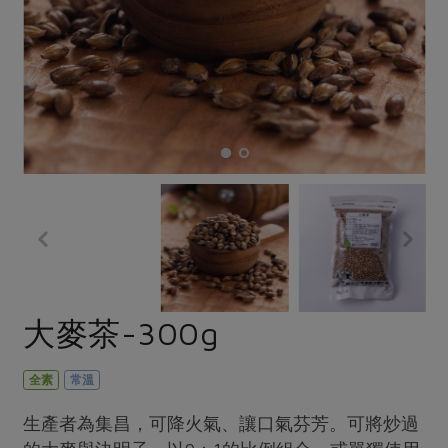
畜產肉類
水產
廚房瑜伽
合作25-經典快閃最後一週
水畜加工品
料理方式
產品檢驗
合作25-精選產品第四彈
關注議題
烘焙．點心
自主把關
合作25-精選產品第三彈
調理食材・點心
減硝酸鹽
惜食
醬料
檢驗報告
更多當季產品
調味醬料/南北貨
烘焙
非基改運動
支持本土農糧
湯品．鍋物
硝酸鹽檢驗
休閒零嘴
沖泡飲品
廢核運動
能源議題
漬物
議題活動
保健食品
減添加物
減塑減廢
涼拌沙拉
社員權益
主婦聯盟X樂齡網特約優惠案
公益金
食農教育
飲品
居家好物
合作社法規
30%rPET紅烏龍茶
更多議題
美妝保養
個人清潔
社務專區
2024農業發展計畫年度報告
大麥茶-300g
主題食譜
生活者e週報
家庭清潔
織品
選舉專區
更多議題活動
異國料理
日用品
圖書禮品
全素
常溫
綠主張月刊
年菜食譜
防災用品
最新消息
把最好的台灣味帶回家！
生產者為集昌，可降火氣、讓口氣芬芳。可將炒過
典藏閱覽室
養身食補