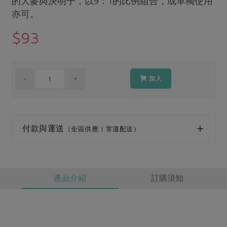
的大麥與決明子，以9：1的比例組合，或單獨使用
媒體報導
最新產品
亦可。
節慶大餐
下載專區
$93
優惠專區
高麗菜海鮮煎餅
地區活動
素食專區
社務會議
地區活動
加入
樂齡友善
活動報下載
付款與運送
（全區供應 | 常溫配送）
產品介紹
訂購須知