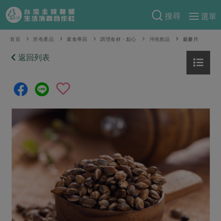
搜尋
選單
產品分類
首頁
所有產品
素食專區
調理食材・點心
沖泡飲品
穀麥片
當季蔬果
返回列表
食譜料理
一籃菜
當令水果
食材
特別企畫
芽苗類
蕈菇類
米食
預購活動
綠主張
辛香料類
麵食
把最好的台灣味帶回家！
觀點文章
關於合作社
肉食
奶蛋豆・五穀
防災用品預購圓滿結束
主婦食堂
一籃菜真心話
海鮮
蛋
乳製品
認識合作社
重要公告
2026年端午節預購圓滿結束
社內大小事
合作聯合國
常備菜
豆製品
米麵雜糧
關於我們
更多預購活動
產品故事
生活提案
蔬食
合作社組織
肉品・水產
樂齡生活
親子食育
蛋料理
當季產品
員工與求才