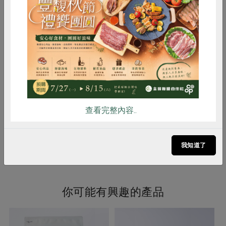
接，將採用美國產地之原料。
惜食
RPET
食譜
減硝酸鹽
調理方式
1. 約50公克的熟大麥與5公克的熟決
雞蛋
食安
共同購買
明子，放入1.5公升的水中煮沸後，再
小火煮10分鐘後即可飲用。 2. 可單獨
使用熟大麥約65公克，放入1.5公升的
水中煮沸後，再小火煮10分鐘後即可
飲用。
查看完整內容..
注意事項
本品含有麩質之穀物，對其過敏者請
勿食用
我知道了
你可能有興趣的產品