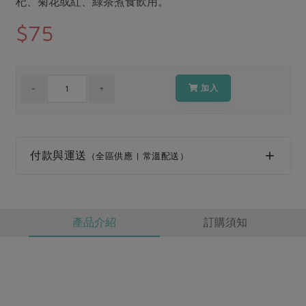
杞、菊花或紅、綠茶煮食飲用。
媒體報導
最新產品
節慶大餐
$75
下載專區
優惠專區
高麗菜海鮮煎餅
地區活動
素食專區
加入
社務會議
地區活動
樂齡友善
活動報下載
付款與運送
（全區供應 | 常溫配送）
產品介紹
訂購須知