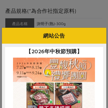
產品規格(*為合作社指定原料)
產品名稱
決明子(熟)-300g
農友/生產者
集昌股份有限公司
網站公告
產地/原產地
台灣(決明子原印度)
【2026年中秋節預購】
淨重/數量
300公克
內容物
決明子
保存條件
陰涼乾燥處未開封可保存2年
調理方式
1、約50公克的熟大麥與5公克的熟決
明子，放入1.5公升的水中煮沸後，再
惜食
RPET
食譜
減硝酸鹽
小火煮10分鐘後即可飲用。 2、若單
雞蛋
食安
共同購買
獨使用熟決明子，則小火煮2分鐘即