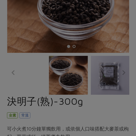
畜產肉類
水產
廚房瑜伽
合作25-經典快閃最後一週
水畜加工品
料理方式
產品檢驗
合作25-精選產品第四彈
關注議題
烘焙．點心
自主把關
合作25-精選產品第三彈
調理食材・點心
減硝酸鹽
惜食
醬料
檢驗報告
更多當季產品
調味醬料/南北貨
烘焙
非基改運動
支持本土農糧
湯品．鍋物
硝酸鹽檢驗
休閒零嘴
沖泡飲品
廢核運動
能源議題
漬物
議題活動
保健食品
減添加物
減塑減廢
涼拌沙拉
社員權益
主婦聯盟X樂齡網特約優惠案
公益金
食農教育
飲品
居家好物
合作社法規
30%rPET紅烏龍茶
更多議題
美妝保養
個人清潔
社務專區
2024農業發展計畫年度報告
決明子(熟)-300g
主題食譜
生活者e週報
家庭清潔
織品
選舉專區
更多議題活動
異國料理
日用品
圖書禮品
全素
常溫
綠主張月刊
年菜食譜
防災用品
最新消息
把最好的台灣味帶回家！
可小火煮10分鐘單獨飲用，或依個人口味搭配大麥茶或枸
典藏閱覽室
養身食補