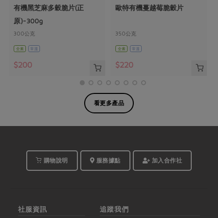
有機黑芝麻多穀脆片(正
歐特有機蔓越莓脆穀片
原)-300g
300公克
350公克
全素
常溫
全素
常溫
$200
$220
看更多產品
購物說明
服務據點
加入合作社
社服資訊
追蹤我們