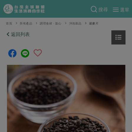
搜尋
選單
產品分類
首頁
所有產品
調理食材・點心
沖泡飲品
穀麥片
當季蔬果
返回列表
食譜料理
一籃菜
當令水果
食材
特別企畫
芽苗類
蕈菇類
米食
預購活動
綠主張
辛香料類
麵食
把最好的台灣味帶回家！
觀點文章
關於合作社
肉食
奶蛋豆・五穀
防災用品預購圓滿結束
主婦食堂
一籃菜真心話
海鮮
蛋
乳製品
認識合作社
重要公告
2026年端午節預購圓滿結束
社內大小事
合作聯合國
常備菜
豆製品
米麵雜糧
關於我們
更多預購活動
產品故事
生活提案
蔬食
合作社組織
肉品・水產
樂齡生活
親子食育
蛋料理
當季產品
員工與求才