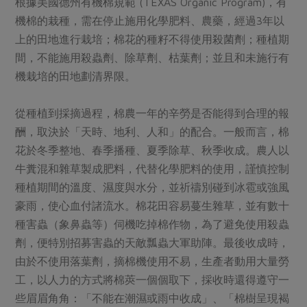
根據美國德州有機棉規範 (TEXAS Organic Program)，有
機棉的栽種，需在停止施用化學肥料、農藥，經過3年以
上的田地進行栽培；棉花的種籽不得使用殺菌劑；種植期
間，不能施用殺蟲劑、除草劑、枯葉劑；並且和未施行有
機栽培的田地劃清界限。
從種植到採摘過程，棉農一年的辛勞是否能得到合理的報
酬，取決於「天時、地利、人和」的配合。一般而言，棉
花於冬季整地、春季播種、夏季除草、秋季收成。農人以
牛糞混和雜草製成肥料，代替化學肥料的使用，謹慎控制
種植期間的溫度、濕度與水分，並祈禱別碰到冰雹或強風
豪雨，使心血付諸流水。棉花田容易蔓生雜草，並有數十
種害蟲（象鼻蟲等）伺機吃掉棉作物，為了避免使用殺蟲
劑，便特別招募害蟲的天敵瓢蟲大軍助陣。最後收成時，
由於不使用落葉劑，摘棉機使用不易，生產者動用大量勞
工，以人力的方式將棉莢一個個取下，採收時還得遵守一
些眉眉角角：「不能在潮濕或雨中收成」、「棉樹呈現褐