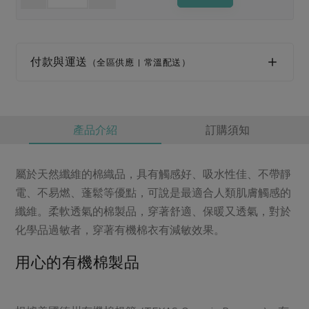
媒體報導
最新產品
節慶大餐
下載專區
優惠專區
付款與運送
（全區供應 | 常溫配送）
高麗菜海鮮煎餅
地區活動
素食專區
社務會議
地區活動
樂齡友善
活動報下載
產品介紹
訂購須知
屬於天然纖維的棉織品，具有觸感好、吸水性佳、不帶靜
電、不易燃、蓬鬆等優點，可說是最適合人類肌膚觸感的
纖維。柔軟透氣的棉製品，穿著舒適、保暖又透氣，對於
化學品過敏者，穿著有機棉衣有減敏效果。
用心的有機棉製品