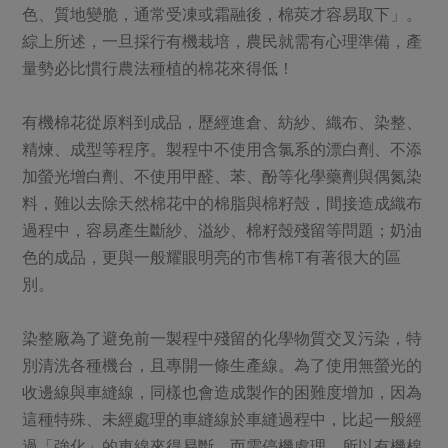
色、質地變脆，通常受凍或霜融後，棉莢才容易取下」。
綜上所述，一旦採行有機栽培，農民就需有心理準備，產
量勢必比慣行農法種植的棉花來得低！
有機棉花從原料到成品，歷經進倉、紡紗、織布、染整、
精煉、成型等程序。製程中不使用含氯系的漂白劑、不添
加螢光增白劑、不使用甲醛、苯、酚等化學藥劑與偶氮染
料，難以去除天然棉花中的棉脂與棉籽殼，間接造成織布
過程中，容易產生斷紗、溢紗、棉籽殼殘留等問題；奶油
色的成品，更與一般耀眼明亮的市售棉T有著很大的區
別。
染整廠為了避免前一製程中殘留的化學物質交叉污染，特
別清洗各種機台，且專開一條生產線。為了使用無螢光的
收邊線與車縫線，同樣也會造成製作的困難度增加，因為
這種特殊、未經處理的車縫線於車縫過程中，比起一般經
過「強化」的車線來得易斷，而需停機處理，所以有機棉