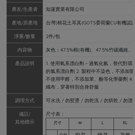
農友/生產者
知蓮實業有限公司
產地/原產地
台灣(棉花土耳其(GOTS委荷蘭CU有機認證
淨重/數量
2件/包
內容物
灰色：47.5%棉(有機)、47.5%竹碳纖維
產品說明
1. 使用氧系漂白劑－過氧化氫，替代對環
的氯系漂白劑 2. 製程中不染色，不添加螢光
不使用甲醛，不添加苯、酚等化學藥劑 4.
織布，穿著特別合身舒服
調理方式
可水洗 / 勿熨燙 / 勿乾洗 / 勿烘乾 / 勿漂
備註/
尺寸表：
其他標示
尺寸
Ｍ
L
XL
公分
60-70
68-78
76-86