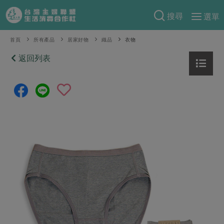
搜尋
選單
產品分類
首頁
所有產品
居家好物
織品
衣物
當季蔬果
返回列表
食譜料理
一籃菜
當令水果
食材
特別企畫
芽苗類
蕈菇類
米食
預購活動
綠主張
辛香料類
麵食
把最好的台灣味帶回家！
觀點文章
關於合作社
肉食
奶蛋豆・五穀
防災用品預購圓滿結束
主婦食堂
一籃菜真心話
海鮮
蛋
乳製品
認識合作社
重要公告
2026年端午節預購圓滿結束
社內大小事
合作聯合國
常備菜
豆製品
米麵雜糧
關於我們
更多預購活動
產品故事
生活提案
蔬食
合作社組織
肉品・水產
樂齡生活
親子食育
蛋料理
當季產品
員工與求才