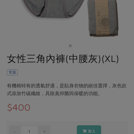
畜產肉類
水產
廚房瑜伽
合作25-經典快閃最後一週
水畜加工品
料理方式
產品檢驗
合作25-精選產品第四彈
關注議題
烘焙．點心
自主把關
合作25-精選產品第三彈
調理食材・點心
減硝酸鹽
惜食
醬料
檢驗報告
更多當季產品
調味醬料/南北貨
烘焙
非基改運動
支持本土農糧
湯品．鍋物
硝酸鹽檢驗
休閒零嘴
沖泡飲品
廢核運動
能源議題
女性三角內褲(中腰灰)(XL)
漬物
議題活動
保健食品
減添加物
減塑減廢
涼拌沙拉
社員權益
主婦聯盟X樂齡網特約優惠案
常溫
公益金
食農教育
飲品
居家好物
合作社法規
30%rPET紅烏龍茶
更多議題
有機棉特有的透氣舒適，是貼身衣物的絕佳選擇，灰色款
美妝保養
個人清潔
社務專區
2024農業發展計畫年度報告
式添加竹碳纖維，具除臭抑菌與保暖的功能。
主題食譜
生活者e週報
家庭清潔
織品
選舉專區
更多議題活動
$400
異國料理
日用品
圖書禮品
綠主張月刊
年菜食譜
防災用品
最新消息
把最好的台灣味帶回家！
典藏閱覽室
養身食補
加入