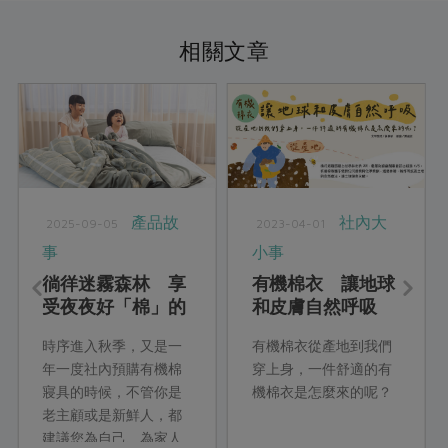
相關文章
產品故
社內大
2025-09-05
2023-04-01
事
小事
徜徉迷霧森林 享
有機棉衣 讓地球
受夜夜好「棉」的
和皮膚自然呼吸
舒適
時序進入秋季，又是一
有機棉衣從產地到我們
年一度社內預購有機棉
穿上身，一件舒適的有
寢具的時候，不管你是
機棉衣是怎麼來的呢？
老主顧或是新鮮人，都
建議您為自己、為家人