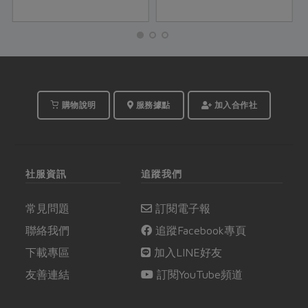
添購有機棉寢具，照顧
身體健康，也愛護地球
永續，形成一個善的循
環。
購物說明
服務據點
加入合作社
社服資訊
追蹤我們
常見問題
訂閱電子報
聯絡我們
追蹤Facebook專頁
下載專區
加入LINE好友
友善連結
訂閱YouTube頻道