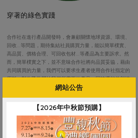
穿著的綠色實踐
合作社在進行產品開發時，會兼顧關懷地球資源、環境、
回收…等問題，期待集結社員購買力量，能以簡單樸實、
高品質、價格合理、可回收包材…等產品為主要訴求。然
而，簡單樸實之下，並不意味合作社將向品質妥協，藉由
共同購買的力量，我們可以要求生產者使用合作社指定的
原料，製作乙批屬於我們所需要的產品，同時還能兼顧慎
網站公告
選材料、應用適當的製程將成本降到最低程度，這樣一
來，社員就能購買到高品質又價格低廉的產品。
【2026年中秋節預購】
從製程中，不使用含氯系的漂白劑、不添加螢光增白劑、
不使用甲醛、苯、酚等化學藥劑與偶氮染料，使得天然棉
花裡的棉脂與棉籽殼難以去除，間接造成織布過程中，容
易產生斷紗、溢紗、棉籽殼的殘留等問題。