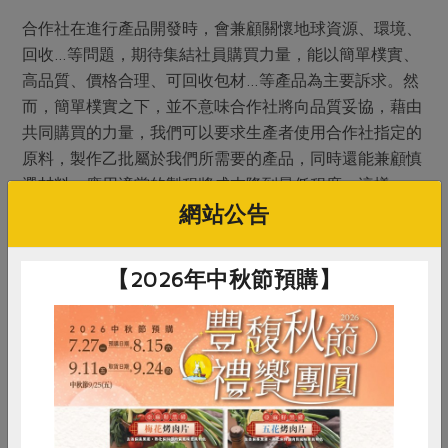
合作社在進行產品開發時，會兼顧關懷地球資源、環境、
回收…等問題，期待集結社員購買力量，能以簡單樸實、
高品質、價格合理、可回收包材…等產品為主要訴求。然
而，簡單樸實之下，並不意味合作社將向品質妥協，藉由
共同購買的力量，我們可以要求生產者使用合作社指定的
原料，製作乙批屬於我們所需要的產品，同時還能兼顧慎
選材料、應用適當的製程將成本降到最低程度，這樣一
來，社員就能購買到高品質又價格低廉的產品。
網站公告
從製程中，不使用含氯系的漂白劑、不添加螢光增白劑、
【2026年中秋節預購】
不使用甲醛、苯、酚等化學藥劑與偶氮染料，使得天然棉
花裡的棉脂與棉籽殼難以去除，間接造成織布過程中，容
易產生斷紗、溢紗、棉籽殼的殘留等問題。
合作社的有機棉製品
•不使用含氯及重金屬等造成環境污染的藥劑。