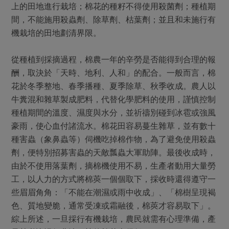
上的田地進行栽培；棉花的種籽不得使用殺菌劑；種植期
間，不能施用殺蟲劑、除草劑、枯葉劑；並且和未施行有
機栽培的田地劃清界限。
從種植到採摘過程，棉農一年的辛勞是否能得到合理的報
酬，取決於「天時、地利、人和」的配合。一般而言，棉
花於冬季整地、春季播種、夏季除草、秋季收成。農人以
牛糞混和雜草製成肥料，代替化學肥料的使用，謹慎控制
種植期間的溫度、濕度與水分，並祈禱別碰到冰雹或強風
豪雨，使心血付諸流水。棉花田容易蔓生雜草，並有數十
種害蟲（象鼻蟲等）伺機吃掉棉作物，為了避免使用殺蟲
劑，便特別招募害蟲的天敵瓢蟲大軍助陣。最後收成時，
由於不使用落葉劑，摘棉機使用不易，生產者動用大量勞
工，以人力的方式將棉莢一個個取下，採收時還得遵守一
些眉眉角角：「不能在潮濕或雨中收成」、「棉樹呈現褐
色、質地變脆，通常受凍或霜融後，棉莢才容易取下」。
綜上所述，一旦採行有機栽培，農民就需有心理準備，產