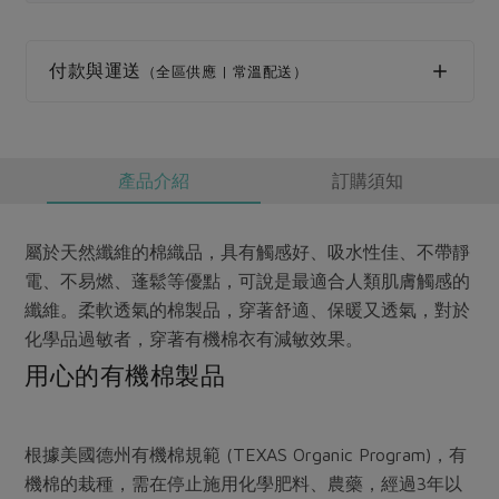
媒體報導
最新產品
節慶大餐
下載專區
付款與運送
（全區供應 | 常溫配送）
優惠專區
高麗菜海鮮煎餅
地區活動
素食專區
社務會議
地區活動
產品介紹
訂購須知
樂齡友善
活動報下載
屬於天然纖維的棉織品，具有觸感好、吸水性佳、不帶靜
電、不易燃、蓬鬆等優點，可說是最適合人類肌膚觸感的
纖維。柔軟透氣的棉製品，穿著舒適、保暖又透氣，對於
化學品過敏者，穿著有機棉衣有減敏效果。
用心的有機棉製品
根據美國德州有機棉規範 (TEXAS Organic Program)，有
機棉的栽種，需在停止施用化學肥料、農藥，經過3年以