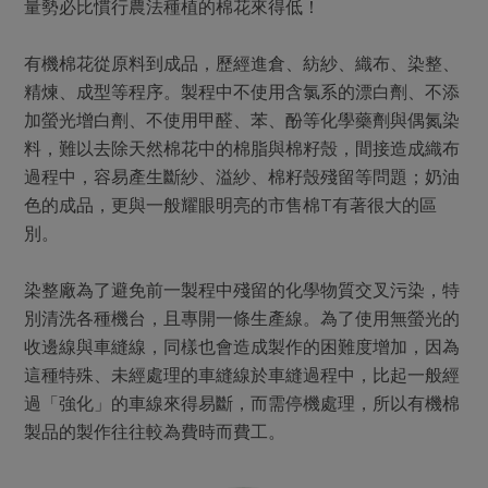
量勢必比慣行農法種植的棉花來得低！
有機棉花從原料到成品，歷經進倉、紡紗、織布、染整、
精煉、成型等程序。製程中不使用含氯系的漂白劑、不添
加螢光增白劑、不使用甲醛、苯、酚等化學藥劑與偶氮染
料，難以去除天然棉花中的棉脂與棉籽殼，間接造成織布
過程中，容易產生斷紗、溢紗、棉籽殼殘留等問題；奶油
色的成品，更與一般耀眼明亮的市售棉T有著很大的區
別。
染整廠為了避免前一製程中殘留的化學物質交叉污染，特
別清洗各種機台，且專開一條生產線。為了使用無螢光的
收邊線與車縫線，同樣也會造成製作的困難度增加，因為
這種特殊、未經處理的車縫線於車縫過程中，比起一般經
過「強化」的車線來得易斷，而需停機處理，所以有機棉
製品的製作往往較為費時而費工。