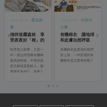
產品故
社內大
2025-09-05
2023-04-01
事
小事
徜徉迷霧森林 享
有機棉衣 讓地球
受夜夜好「棉」的
和皮膚自然呼吸
舒適
時序進入秋季，又是一
有機棉衣從產地到我們
年一度社內預購有機棉
穿上身，一件舒適的有
寢具的時候，不管你是
機棉衣是怎麼來的呢？
老主顧或是新鮮人，都
建議您為自己、為家人
添購有機棉寢具，照顧
身體健康，也愛護地球
永續，形成一個善的循
環。