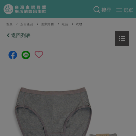
搜尋
選單
產品分類
首頁
所有產品
居家好物
織品
衣物
當季蔬果
返回列表
食譜料理
一籃菜
當令水果
食材
特別企畫
芽苗類
蕈菇類
米食
預購活動
綠主張
辛香料類
麵食
把最好的台灣味帶回家！
觀點文章
關於合作社
肉食
奶蛋豆・五穀
防災用品預購圓滿結束
主婦食堂
一籃菜真心話
海鮮
蛋
乳製品
認識合作社
重要公告
2026年端午節預購圓滿結束
社內大小事
合作聯合國
常備菜
豆製品
米麵雜糧
關於我們
更多預購活動
產品故事
生活提案
蔬食
合作社組織
肉品・水產
樂齡生活
親子食育
蛋料理
當季產品
員工與求才