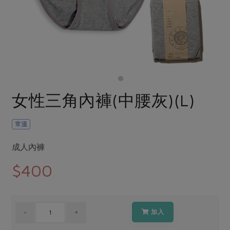
畜產肉類
水產
廚房瑜伽
合作25-經典快閃最後一週
水畜加工品
料理方式
產品檢驗
合作25-精選產品第四彈
關注議題
烘焙．點心
自主把關
合作25-精選產品第三彈
調理食材・點心
減硝酸鹽
惜食
醬料
檢驗報告
更多當季產品
調味醬料/南北貨
烘焙
非基改運動
支持本土農糧
湯品．鍋物
硝酸鹽檢驗
休閒零嘴
沖泡飲品
廢核運動
能源議題
女性三角內褲(中腰灰)(L)
漬物
議題活動
保健食品
減添加物
減塑減廢
涼拌沙拉
社員權益
主婦聯盟X樂齡網特約優惠案
常溫
公益金
食農教育
飲品
居家好物
合作社法規
30%rPET紅烏龍茶
更多議題
成人內褲
美妝保養
個人清潔
社務專區
2024農業發展計畫年度報告
$400
主題食譜
生活者e週報
家庭清潔
織品
選舉專區
更多議題活動
異國料理
日用品
圖書禮品
綠主張月刊
年菜食譜
防災用品
最新消息
加入
把最好的台灣味帶回家！
典藏閱覽室
養身食補