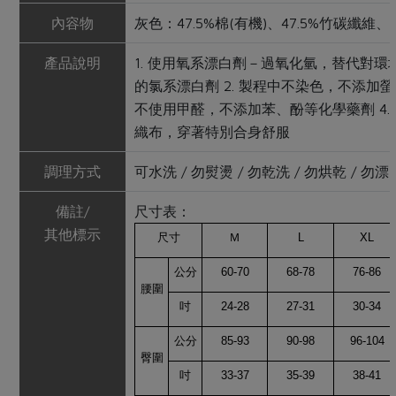
內容物
灰色：47.5%棉(有機)、47.5%竹碳纖維
產品說明
1. 使用氧系漂白劑－過氧化氫，替代對環
的氯系漂白劑 2. 製程中不染色，不添加螢光
不使用甲醛，不添加苯、酚等化學藥劑 4.
織布，穿著特別合身舒服
調理方式
可水洗 / 勿熨燙 / 勿乾洗 / 勿烘乾 / 勿漂
備註/
尺寸表：
其他標示
尺寸
Ｍ
L
XL
公分
60-70
68-78
76-86
腰圍
吋
24-28
27-31
30-34
公分
85-93
90-98
96-104
臀圍
吋
33-37
35-39
38-41