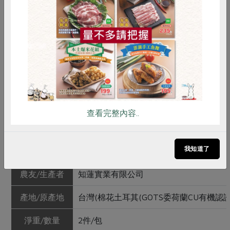
惜食
RPET
食譜
減硝酸鹽
•不使用對環境造成污染的氯系漂白劑；使用氧系漂白劑
雞蛋
食安
共同購買
──過氧化氫。
•不添加螢光增白劑。
•不使用甲醛、苯、酚等化學藥劑與偶氮染料。
查看完整內容..
產品規格(*為合作社指定原料)
我知道了
產品名稱
女性三角內褲(中腰灰)(L)
農友/生產者
知蓮實業有限公司
產地/原產地
台灣(棉花土耳其(GOTS委荷蘭CU有機認證
淨重/數量
2件/包