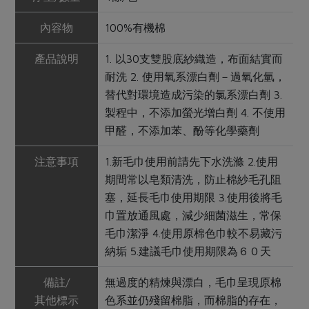
內容物
100%有機棉
產品說明
1. 以30支雙股底紗織造，布面結實而
耐洗 2. 使用氧系漂白劑－過氧化氫，
替代對環境造成污染的氯系漂白劑 3.
製程中，不添加螢光增白劑 4. 不使用
甲醛，不添加苯、酚等化學藥劑
注意事項
1.新毛巾使用前請先下水洗滌 2.使用
期間常以皂類清洗，防止棉紗毛孔阻
塞，延長毛巾使用期限 3.使用後將毛
巾置放通風處，減少細菌滋生，常保
毛巾潔淨 4.使用原棉色巾較不易藏污
納垢 5.建議毛巾使用期限為６０天
備註/
無過度的精煉與漂白，毛巾呈現原棉
其他標示
色系並仍殘留棉脂，而棉脂的存在，