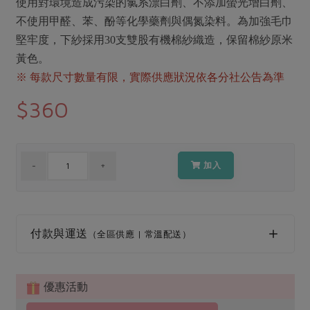
媒體報導
使用對環境造成污染的氯系漂白劑、不添加螢光增白劑、
最新產品
節慶大餐
不使用甲醛、苯、酚等化學藥劑與偶氮染料。為加強毛巾
下載專區
堅牢度，下紗採用30支雙股有機棉紗織造，保留棉紗原米
優惠專區
黃色。
高麗菜海鮮煎餅
地區活動
※ 每款尺寸數量有限，實際供應狀況依各分社公告為準
素食專區
社務會議
地區活動
$360
樂齡友善
活動報下載
加入
付款與運送
（全區供應 | 常溫配送）
優惠活動