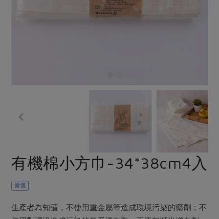
畜產肉類
水產
廚房瑜伽
合作25-經典快閃最後一週
水畜加工品
料理方式
產品檢驗
合作25-精選產品第四彈
關注議題
烘焙．點心
自主把關
合作25-精選產品第三彈
調理食材・點心
減硝酸鹽
惜食
醬料
檢驗報告
更多當季產品
調味醬料/南北貨
烘焙
非基改運動
支持本土農糧
湯品．鍋物
硝酸鹽檢驗
休閒零嘴
沖泡飲品
廢核運動
能源議題
漬物
議題活動
保健食品
減添加物
減塑減廢
涼拌沙拉
社員權益
主婦聯盟X樂齡網特約優惠案
公益金
食農教育
飲品
居家好物
合作社法規
30%rPET紅烏龍茶
更多議題
美妝保養
個人清潔
社務專區
2024農業發展計畫年度報告
有機棉小方巾-34*38cm4入
主題食譜
生活者e週報
家庭清潔
織品
選舉專區
更多議題活動
異國料理
日用品
圖書禮品
常溫
綠主張月刊
年菜食譜
防災用品
最新消息
把最好的台灣味帶回家！
生產者為知蓮，不使用重金屬等造成環境污染的藥劑；不
典藏閱覽室
養身食補