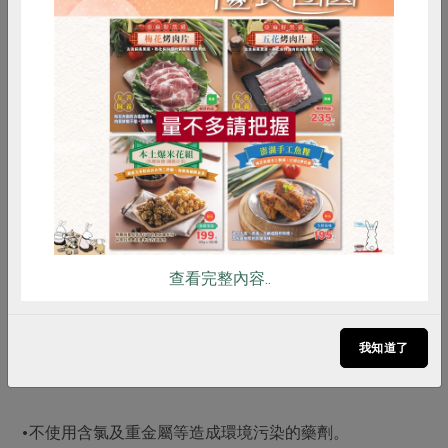
回收…等問題，期待集結社員購買力量，能以簡單樸實、
高品質、價格合理、可回收包材…等產品為主要訴求。然
而，簡單樸實之下，並不意味合作社將向品質妥協，藉由
惜食
RPET
食譜
減硝酸鹽
共同購買的力量，我們可以要求生產者使用合作社指定的
雞蛋
食安
共同購買
原料，製作乙批屬於我們所需要的產品，同時還能兼顧慎
選材料、應用適當的製程將成本降到最低程度，這樣一
來，社員就能購買到高品質又價格低廉的產品。
從製程中，不使用含氯系的漂白劑、不添加螢光增白劑、
不使用甲醛、苯、酚等化學藥劑與偶氮染料，使得天然棉
花裡的棉脂與棉籽殼難以去除，間接造成織布過程中，容
查看完整內容..
易產生斷紗、溢紗、棉籽殼的殘留等問題。
我知道了
合作社的有機棉製品
•不使用含氯及重金屬等造成環境污染的藥劑。