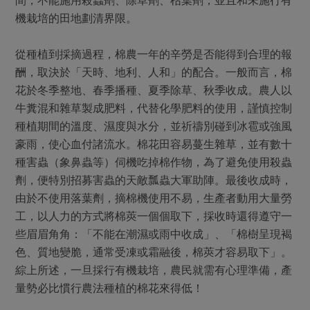
機栽培的田地劃清界限。
從種植到採摘過程，棉農一年的辛勞是否能得到合理的報
酬，取決於「天時、地利、人和」的配合。一般而言，棉
花於冬季整地、春季播種、夏季除草、秋季收成。農人以
牛糞混和雜草製成肥料，代替化學肥料的使用，謹慎控制
種植期間的溫度、濕度與水分，並祈禱別碰到冰雹或強風
豪雨，使心血付諸流水。棉花田容易蔓生雜草，並有數十
種害蟲（象鼻蟲等）伺機吃掉棉作物，為了避免使用殺蟲
劑，便特別招募害蟲的天敵瓢蟲大軍助陣。最後收成時，
由於不使用落葉劑，摘棉機使用不易，生產者動用大量勞
工，以人力的方式將棉莢一個個取下，採收時還得遵守一
些眉眉角角：「不能在潮濕或雨中收成」、「棉樹呈現褐
色、質地變脆，通常受凍或霜融後，棉莢才容易取下」。
綜上所述，一旦採行有機栽培，農民就需有心理準備，產
量勢必比慣行農法種植的棉花來得低！