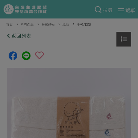
搜尋
選單
產品分類
首頁
所有產品
居家好物
織品
手帕/口罩
當季蔬果
返回列表
食譜料理
一籃菜
當令水果
食材
特別企畫
芽苗類
蕈菇類
米食
預購活動
綠主張
辛香料類
麵食
把最好的台灣味帶回家！
觀點文章
關於合作社
肉食
奶蛋豆・五穀
防災用品預購圓滿結束
主婦食堂
一籃菜真心話
海鮮
蛋
乳製品
認識合作社
重要公告
2026年端午節預購圓滿結束
社內大小事
合作聯合國
常備菜
豆製品
米麵雜糧
關於我們
更多預購活動
產品故事
生活提案
蔬食
合作社組織
肉品・水產
樂齡生活
親子食育
蛋料理
當季產品
員工與求才