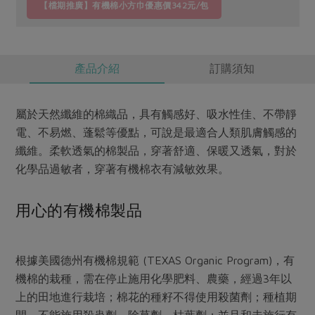
【檔期推廣】有機棉小方巾優惠價342元/包
產品介紹
訂購須知
屬於天然纖維的棉織品，具有觸感好、吸水性佳、不帶靜
電、不易燃、蓬鬆等優點，可說是最適合人類肌膚觸感的
纖維。柔軟透氣的棉製品，穿著舒適、保暖又透氣，對於
化學品過敏者，穿著有機棉衣有減敏效果。
用心的有機棉製品
根據美國德州有機棉規範 (TEXAS Organic Program)，有
機棉的栽種，需在停止施用化學肥料、農藥，經過3年以
上的田地進行栽培；棉花的種籽不得使用殺菌劑；種植期
間，不能施用殺蟲劑、除草劑、枯葉劑；並且和未施行有