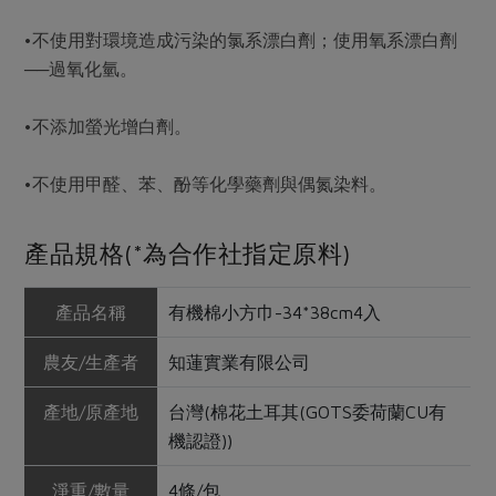
•不使用對環境造成污染的氯系漂白劑；使用氧系漂白劑
──過氧化氫。
•不添加螢光增白劑。
•不使用甲醛、苯、酚等化學藥劑與偶氮染料。
產品規格(*為合作社指定原料)
產品名稱
有機棉小方巾-34*38cm4入
農友/生產者
知蓮實業有限公司
產地/原產地
台灣(棉花土耳其(GOTS委荷蘭CU有
機認證))
淨重/數量
4條/包