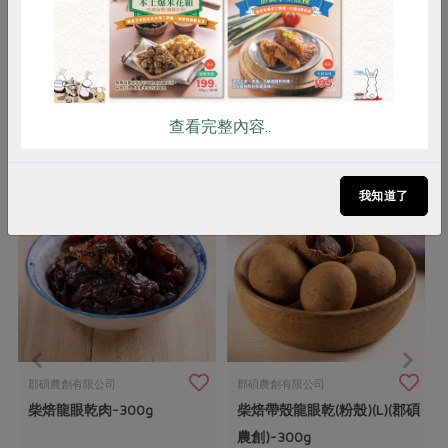
婦，請勿過量食用
查看完整內容..
你可能有興趣的產品
我知道了
郡碩農創有限公司
郡碩農創有限公司
柴焙龍眼乾肉-300g
柴焙帶殼龍眼乾(粉殼)(L)(郡碩
農創)-300g