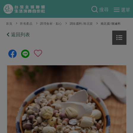
搜尋
選單
產品分類
首頁
所有產品
調理食材・點心
調味醬料/南北貨
南北貨/燉滷料
當季蔬果
返回列表
食譜料理
一籃菜
當令水果
食材
特別企畫
芽苗類
蕈菇類
米食
預購活動
綠主張
辛香料類
麵食
把最好的台灣味帶回家！
觀點文章
關於合作社
肉食
奶蛋豆・五穀
防災用品預購圓滿結束
主婦食堂
一籃菜真心話
海鮮
蛋
乳製品
認識合作社
重要公告
2026年端午節預購圓滿結束
社內大小事
合作聯合國
常備菜
豆製品
米麵雜糧
關於我們
更多預購活動
產品故事
生活提案
蔬食
合作社組織
肉品・水產
樂齡生活
親子食育
蛋料理
當季產品
員工與求才