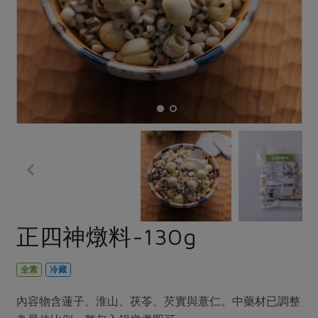
畜產肉類
水產
廚房瑜伽
傳到心坎裡，誠心又澎派
水畜加工品
料理方式
產品檢驗
合作25-經典快閃最後一週
關注議題
烘焙．點心
自主把關
合作25-精選產品第四彈
調理食材・點心
減硝酸鹽
惜食
醬料
檢驗報告
更多當季產品
調味醬料/南北貨
烘焙
非基改運動
支持本土農糧
湯品．鍋物
硝酸鹽檢驗
休閒零嘴
沖泡飲品
廢核運動
能源議題
漬物
議題活動
保健食品
減添加物
減塑減廢
涼拌沙拉
社員權益
主婦聯盟X樂齡網特約優惠案
公益金
食農教育
飲品
居家好物
合作社法規
30%rPET紅烏龍茶
更多議題
美妝保養
個人清潔
社務專區
2024農業發展計畫年度報告
正四神燉料-130g
主題食譜
生活者e週報
家庭清潔
織品
選舉專區
更多議題活動
異國料理
日用品
圖書禮品
全素
冷藏
綠主張月刊
年菜食譜
防災用品
最新消息
傳到心坎裡，誠心又澎派
內容物含蓮子、淮山、茯苓、芡實與薏仁。中藥材已調整
典藏閱覽室
養身食補