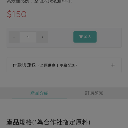
為最佳比例，整包入鍋燉煮即可。
媒體報導
最新產品
節慶大餐
$150
下載專區
優惠專區
高麗菜海鮮煎餅
地區活動
素食專區
加入
社務會議
地區活動
樂齡友善
活動報下載
付款與運送
（全區供應 | 冷藏配送）
產品介紹
訂購須知
產品規格(*為合作社指定原料)