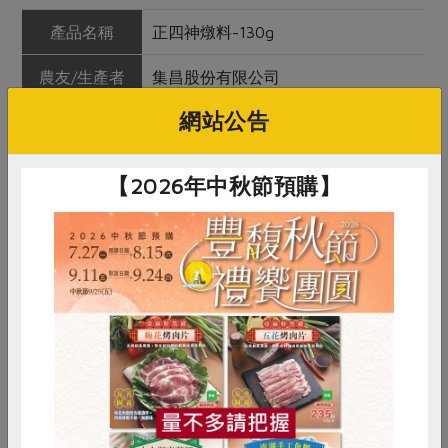
產品名稱
正四神燉料-130g
農友/生產者
集昌股份有限公司
網站公告
產地/原產地
如內容物括號之產地
淨重/數量
130公克
【2026年中秋節預購】
內容物
薏仁*(寮國)、蓮子*(中國)、淮山(中
國)、芡實*(中國)、茯苓(中國)
保存條件
冷藏未開封可保存2年
產品說明
使用合作社指定原料(以＊表示)
調理方式
可煮四神湯，或加入冰糖煮成甜食
惜食
RPET
食譜
減硝酸鹽
雞蛋
食安
共同購買
注意事項
1.內附保鮮劑，避免誤食
2.本品含薏仁，懷孕三個月以內的孕