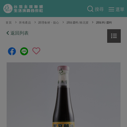
搜尋
選單
產品分類
首頁
所有產品
調理食材・點心
調味醬料/南北貨
調味料/醬料
當季蔬果
返回列表
食譜料理
一籃菜
當令水果
食材
特別企畫
芽苗類
蕈菇類
米食
預購活動
綠主張
辛香料類
麵食
把最好的台灣味帶回家！
觀點文章
關於合作社
肉食
奶蛋豆・五穀
防災用品預購圓滿結束
主婦食堂
一籃菜真心話
海鮮
蛋
乳製品
認識合作社
重要公告
2026年端午節預購圓滿結束
社內大小事
合作聯合國
常備菜
豆製品
米麵雜糧
關於我們
更多預購活動
產品故事
生活提案
蔬食
合作社組織
肉品・水產
樂齡生活
親子食育
蛋料理
當季產品
員工與求才