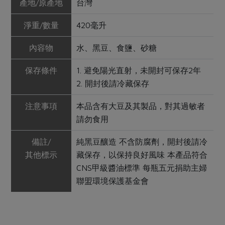
產地/原產地
台灣
淨重/數量
420毫升
內容物
水、黑豆、食鹽、砂糖
保存條件
1. 避免陽光直射，未開封可保存2年
2. 開封後請冷藏保存
注意事項
本品含有大豆及其製品，對其過敏者
請勿食用
備註/
純黑豆釀造 不含防腐劑，開封後請冷
其他標示
藏保存，以保持良好風味 本產品符合
CNS甲級醬油標準 每瓶五元捐助主婦
聯盟環境保護基金會