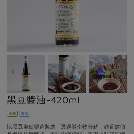
畜產肉類
水產
廚房瑜伽
合作25-經典快閃最後一週
水畜加工品
料理方式
產品檢驗
合作25-精選產品第四彈
關注議題
烘焙．點心
自主把關
合作25-精選產品第三彈
調理食材・點心
減硝酸鹽
惜食
醬料
檢驗報告
更多當季產品
調味醬料/南北貨
烘焙
非基改運動
支持本土農糧
湯品．鍋物
硝酸鹽檢驗
休閒零嘴
沖泡飲品
廢核運動
能源議題
漬物
議題活動
保健食品
減添加物
減塑減廢
涼拌沙拉
社員權益
主婦聯盟X樂齡網特約優惠案
公益金
食農教育
飲品
居家好物
合作社法規
30%rPET紅烏龍茶
更多議題
美妝保養
個人清潔
社務專區
2024農業發展計畫年度報告
黑豆醬油-420ml
主題食譜
生活者e週報
家庭清潔
織品
選舉專區
更多議題活動
異國料理
日用品
圖書禮品
全素
常溫
綠主張月刊
年菜食譜
防災用品
最新消息
把最好的台灣味帶回家！
以黑豆自然釀造製成，透過微生物分解，靜置數個
典藏閱覽室
養身食補