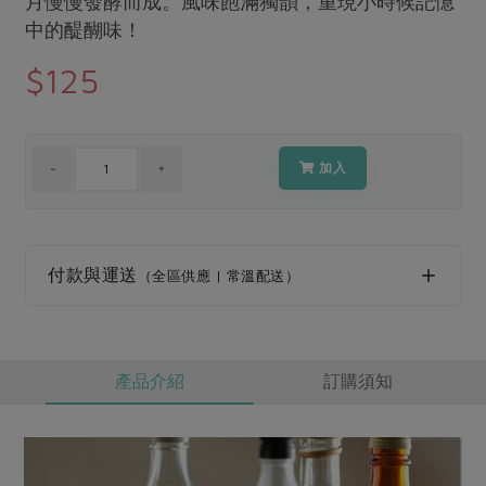
月慢慢發酵而成。風味飽滿獨韻，重現小時候記憶
媒體報導
最新產品
中的醍醐味！
節慶大餐
下載專區
$125
優惠專區
高麗菜海鮮煎餅
地區活動
素食專區
社務會議
地區活動
加入
樂齡友善
活動報下載
付款與運送
（全區供應 | 常溫配送）
產品介紹
訂購須知