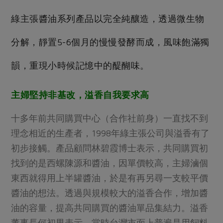
綠主張醬油系列產品以完全純釀造，透過微生物
分解，靜置5-6個月的慢慢發酵而成，風味飽滿獨
韻，重現小時候記憶中的醍醐味。
主婦堅持非基改，溢香自我要求高
十多年前共同購買中心（合作社前身）一直找不到
理念相近的生產者，1998年綠主張公司與溢香有了
初步接觸。產品顧問林碧霞博士表示，共同購買初
找到的是西螺陳源和醬油，因單價較高，主婦滷個
東西就得用上半罐醬油，於是有再另尋一支較平價
醬油的想法。透過與規模較大的溢香合作，增加醬
油的容量，提高共同購買的醬油單品集結力。溢香
董事長何初男表示，當時台灣市面上普遍是用飼料