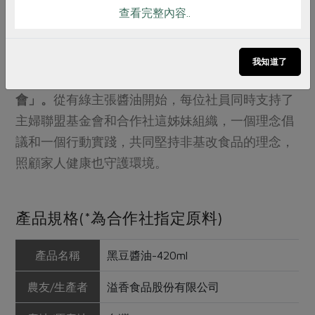
查看完整內容..
醬油捐，體現「主婦聯盟」姊妹情深
合作社供應的綠主張醬油系列標籤下方有一行小小
我知道了
的字
「每瓶醬油回捐5元給主婦聯盟環境保護基金
會」。
從有綠主張醬油開始，每位社員同時支持了
主婦聯盟基金會和合作社這姊妹組織，一個理念倡
議和一個行動實踐，共同堅持非基改食品的理念，
照顧家人健康也守護環境。
產品規格(*為合作社指定原料)
產品名稱
黑豆醬油-420ml
農友/生產者
溢香食品股份有限公司