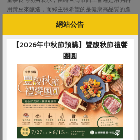
用黃豆來釀造，而綠主張希望的是健康高品質的產
品，排除味精和防腐劑。他自己也因為投入醬油生
網站公告
產多年，意識到化學醬油有害人體健康，於是回覆
綠主張總經理說：「你的idea給我，我來試試看，
【2026年中秋節預購】豐馥秋節禮饗
但不能趕時間，至少要有半年。」於是向來以製造
團圓
醬油原料為主的溢香，也首次嘗試製作成品。
屏東里港的溢香食品和大家所熟悉的古早醬油廠有
些不一樣，不見陶甕醬缸大塊大塊陳列，原來是喜
好機械研究的董事長何初男，結合機械新設備和古
惜食
RPET
食譜
減硝酸鹽
法釀造的智慧，讓純釀造醬油有一番創新與古法的
雞蛋
食安
共同購買
對話。何初男本身是學農、學食品，對於機械原理
卻也有一股高度的研究興趣，年歲已高的他，每天
仍舊準時到實驗室報到，不斷研究菌種，就是希望
醬油可以滿溢芳香。